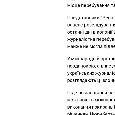
місце перебування та
Представники “
Репор
власне розслідування
останні дні в колонії 
журналістка перебува
майже не могла підве
У міжнародній органі
поодинокою, а впису
українських журналіс
розглядають ці злоч
Під час засідання ч
можливість міжнарод
виконання покарань
рішенням Нюрнберзьк