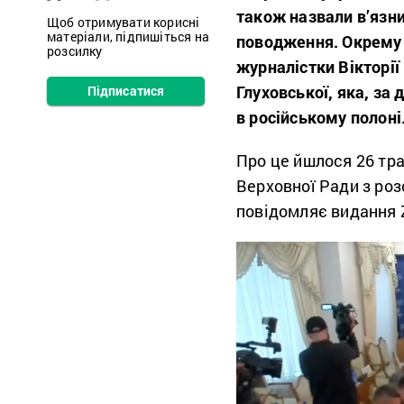
також назвали в’язн
Щоб отримувати корисні
матеріали, підпишіться на
поводження. Окрему у
розсилку
журналістки
Вікторі
Глуховської
, яка, за
Підписатися
в російському полоні
Про це йшлося 26 тра
Верховної Ради з роз
повідомляє видання