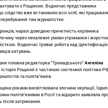
нтактувати з Рощиною. Водночас представники
що слідство вже встановило всіх осіб, які працювал
 перебування там журналістки.
онців, наразі доведено причетність керівника
злочину через неналежні умови утримання і жорсто
істкою. Водночас триває робота над ідентифікаці
авців катувань.
шня головна редакторка “
Громадського”
Ангеліна
 історія Рощиної є частиною системної політики Р
налістів та політв’язнів.
ощина роками висвітлювала злочини окупації, їздил
кими політв’язнями в Росії та відкрито заявляла пр
ь після затримання.