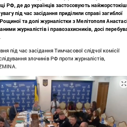
иці РФ, де до українців застосовують найжорстокі
вагу під час засідання приділили справі загиблої
ї Рощиної
та долі журналістки з Мелітополя
Анастасі
 даними журналістів і правозахисників, досі перебув
.
вня під час засідання Тимчасової слідчої комісії
слідування злочинів РФ проти журналістів,
 ZMINA.