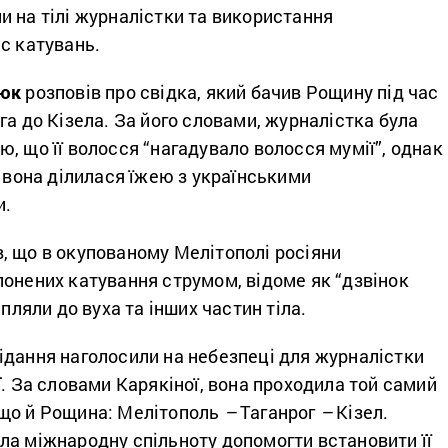
 на тілі журналістки та використання
с катувань.
люк
розповів про свідка, який бачив Рощину під час
га до Кізела. За його словами, журналістка була
, що її волосся “нагадувало волосся мумії”, однак
і вона ділилася їжею з українськими
и.
, що в окупованому Мелітополі росіяни
онених катування струмом, відоме як “дзвінок
іпляли до вуха та інших частин тіла.
ідання наголосили на небезпеці для журналістки
ї
. За словами Карякіної, вона проходила той самий
що й Рощина: Мелітополь
–
Таганрог
–
Кізел.
ла міжнародну спільноту допомогти встановити її