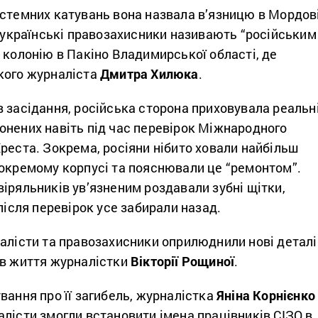
стемних катувань вона назвала в’язницю в Мордові
е українські правозахисники називають “російським
 колонію в Пакіно Владимирської області, де
кого журналіста
Дмитра Хилюка
.
 засідання, російська сторона приховувала реальн
онених навіть під час перевірок Міжнародного
реста. Зокрема, росіяни нібито ховали найбільш
 окремому корпусі та пояснювали це “ремонтом”.
іряльників ув’язненим роздавали зубні щітки,
 після перевірок усе забирали назад.
налісти та правозахисники оприлюднили нові деталі
ів життя журналістки
Вікторії Рощиної
.
вання про її загибель, журналістка
Яніна Корнієнко
лісти змогли встановити імена працівників СІЗО в