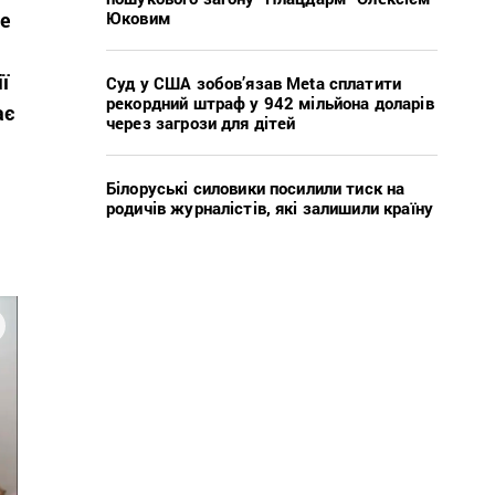
Юковим
ше
ї
Суд у США зобов’язав Meta сплатити
рекордний штраф у 942 мільйона доларів
ає
через загрози для дітей
Білоруські силовики посилили тиск на
родичів журналістів, які залишили країну