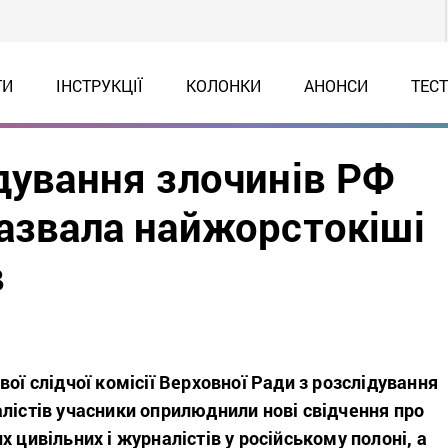
ТИ
ІНСТРУКЦІЇ
КОЛОНКИ
АНОНСИ
ТЕС
дування злочинів РФ
назвала найжорстокіші
в
вої слідчої комісії Верховної Ради з розслідування
лістів учасники оприлюднили нові свідчення про
х цивільних і журналістів у російському полоні, а