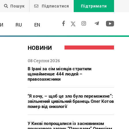
Пошук
Підписатися
Підтримати
ТИ
RU
EN
НОВИНИ
08 Серпня 2026
В Ірані за сім місяців стратили
щонайменше 444 людей –
правозахисники
“Я хочу, – щоб це зло було переможене”:
звільнений цивільний бранець Олег Котов
помер від онкології
У Києві попрощалися із засновником
пошукового загону “Плацдарм” Олексієм