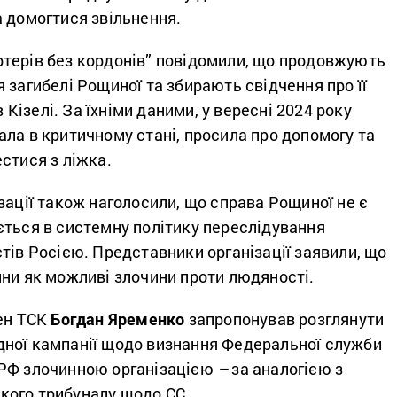
 домогтися звільнення.
терів без кордонів”
повідомили, що продовжують
 загибелі Рощиної та збирають свідчення про її
в Кізелі. За їхніми даними, у вересні 2024 року
ла в критичному стані, просила про допомогу та
стися з ліжка.
зації також наголосили, що справа Рощиної не є
ється в системну політику переслідування
тів Росією. Представники організації заявили, що
ини як можливі злочини проти людяності.
лен ТСК
Богдан Яременко
запропонував розглянути
ної кампанії щодо визнання Федеральної служби
 РФ злочинною організацією
–
за аналогією з
ого трибуналу щодо СС.