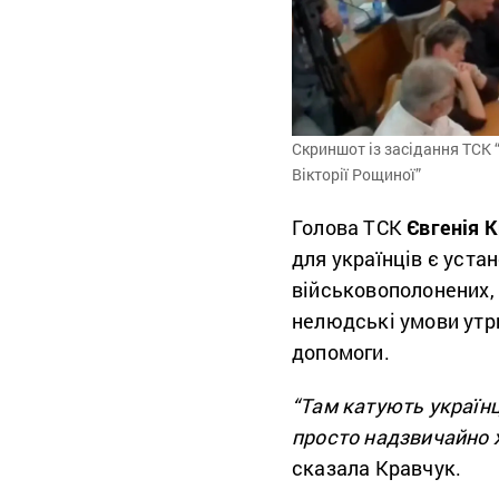
Скриншот із засідання ТСК 
Вікторії Рощиної”
Голова ТСК
Євгенія 
для українців є уста
військовополонених, 
нелюдські умови утр
допомоги.
“Там катують українц
просто надзвичайно ж
сказала Кравчук.