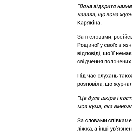
“Вона відкрито назив
казала, що вона журн
Карякіна.
За її словами, росій
Рощиної у своїх в’яз
відповіді, що її нем
свідчення полонених
Під час слухань так
розповіла, що журнал
“Це була шкіра і кост
моя кума, яка вмирал
За словами співкаме
ліжка, а інші ув’язне