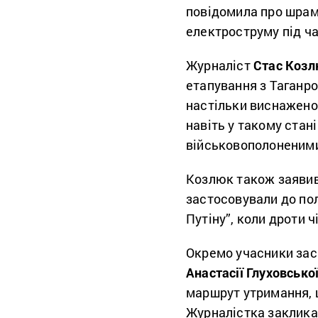
повідомила про шрами
електроструму під ча
Журналіст
Стас Коз
етапування з Таганро
настільки виснаженою
навіть у такому стан
військовополоненим
Козлюк також заявив
застосовували до пол
Путіну”, коли дроти ч
Окремо учасники зас
Анастасії Глуховсько
маршрут утримання, 
Журналістка заклика