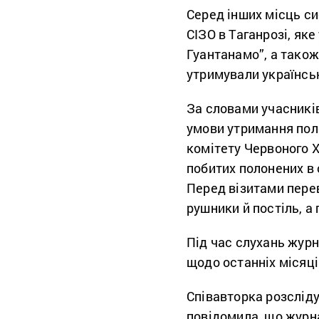
Серед інших місць си
СІЗО в Таганрозі, як
Гуантанамо”, а також
утримували українсь
За словами учасників
умови утримання пол
комітету Червоного Х
побитих полонених в
Перед візитами перев
рушники й постіль, а
Під час слухань жур
щодо останніх місяц
Співавторка розсліду
повідомила, що журна