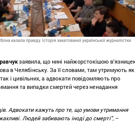
“Вона казала правду. Історія закатованої української журналістки
Кравчук
заявила, що нині найжорстокішою в’язнице
нова в Челябінську. За її словами, там утримують як
так і цивільних, а адвокати повідомляють про
имання та випадки смертей через ненадання
ів. Адвокати кажуть про те, що умови утримання
ахливі. Людей забивають іноді до смерті”,
–