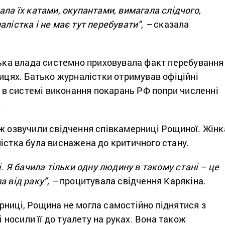
ала їх катами, окупантами, вимагала слідчого,
алістка і не має тут перебувати”, –
сказала
ська влада системно приховувала факт перебування
ницях. Батько журналістки отримував офіційні
ає в системі виконання покарань РФ попри численні
.
ож озвучили свідчення співкамерниці Рощиної. Жінк
істка була виснажена до критичного стану.
і. Я бачила тільки одну людину в такому стані – це
а від раку”,
–
процитувала свідчення Карякіна.
рниці, Рощина не могла самостійно піднятися з
ні носили її до туалету на руках. Вона також