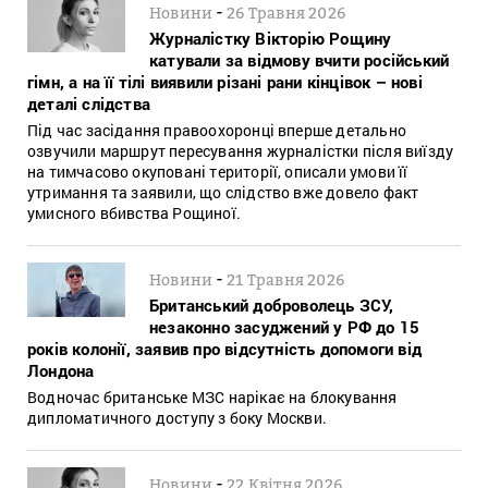
-
Новини
26 Травня 2026
Журналістку Вікторію Рощину
катували за відмову вчити російський
гімн, а на її тілі виявили різані рани кінцівок – нові
деталі слідства
Під час засідання правоохоронці вперше детально
озвучили маршрут пересування журналістки після виїзду
на тимчасово окуповані території, описали умови її
утримання та заявили, що слідство вже довело факт
умисного вбивства Рощиної.
-
Новини
21 Травня 2026
Британський доброволець ЗСУ,
незаконно засуджений у РФ до 15
років колонії, заявив про відсутність допомоги від
Лондона
Водночас британське МЗС нарікає на блокування
дипломатичного доступу з боку Москви.
-
Новини
22 Квітня 2026