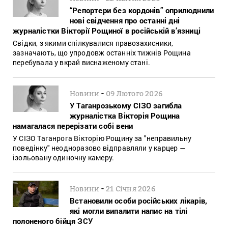
“Репортери без кордонів” оприлюднили
нові свідчення про останні дні
журналістки Вікторії Рощиної в російській в’язниці
Свідки, з якими спілкувалися правозахисники,
зазначають, що упродовж останніх тижнів Рощина
перебувала у вкрай виснаженому стані.
-
Новини
09 Лютого 2026
У Таганрозькому СІЗО загибла
журналістка Вікторія Рощина
намагалася перерізати собі вени
У СІЗО Таганрога Вікторію Рощину за "неправильну
поведінку" неодноразово відправляли у карцер —
ізольовану одиночну камеру.
-
Новини
21 Січня 2026
Встановили особи російських лікарів,
які могли випалити напис на тілі
полоненого бійця ЗСУ