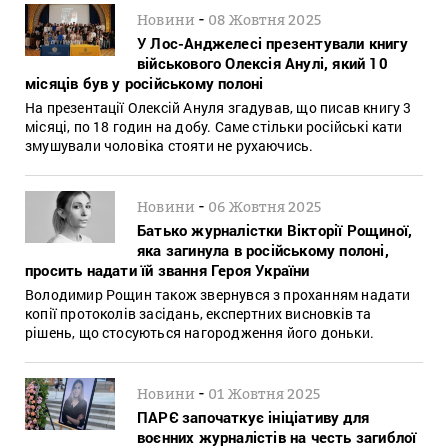
-
Новини
08 Жовтня 2025
У Лос-Анджелесі презентували книгу
військового Олексія Анулі, який 10
місяців був у російському полоні
На презентації Олексій Ануля згадував, що писав книгу 3
місяці, по 18 годин на добу. Саме стільки російські кати
змушували чоловіка стояти не рухаючись.
-
Новини
06 Жовтня 2025
Батько журналістки Вікторії Рощиної,
яка загинула в російському полоні,
просить надати їй звання Героя України
Володимир Рощин також звернувся з проханням надати
копії протоколів засідань, експертних висновків та
рішень, що стосуються нагородження його доньки.
-
Новини
01 Жовтня 2025
ПАРЄ започаткує ініціативу для
воєнних журналістів на честь загиблої