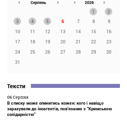
1
2
3
4
5
6
7
8
9
10
11
12
13
14
15
16
17
18
19
20
21
22
23
24
25
26
27
28
29
30
31
Тексти
06 Серпня
В списку може опинитись кожен: кого і навіщо
зарахували до іноагентів, пов’язаних з “Кримською
солідарністю”