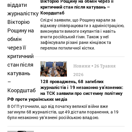
Вікторію Рощину на обмін через її
критичний стан після катувань –
Коордштаб
Слідчі заявили, що Рощину карали за
відмову співпрацювати з адміністрацією,
виконувати вимоги окупантів і навіть
вчити російський гімн. Також у неї
зафіксували різані рани кінцівок та
перелом потиличної кістки.
-
Новини
26 Травня
2026
128 проваджень, 68 загиблих
журналістів і 19 незаконно ув’язнених:
на ТСК заявили про системну політику
РФ проти українських медіа
В ОГП уточнили, що від початку великої війни вже
загинули 68 журналістів, ще 49 дістали поранення, а 19
були незаконно ув’язнені російською владою.