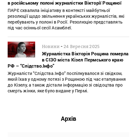
в російському полоні журналістки Вікторії Рощиної
ПАРЄ схвалила ініціативу в контексті майбутньої
резолюції щодо звільнення українських журналістів, які
перебувають у полоні в Росії. Резолюцію представлять
під час осінньої сесії Асамблеї.
-
Новини
24 Вересня 2025
Журналістка Вікторія Рощина померла
в СІЗО міста Кізел Пермського краю
РФ – “Слідство.Інфо”
Журналісти "Слідства.Інфо" поспілкувалося зі свідком,
який їхав у одному потязі з Рощиною під час етапування
до Кізелу, а також дістали інформацію зі свідоцтва про
смерть жінки, яке було видане у Пермі.
Архів