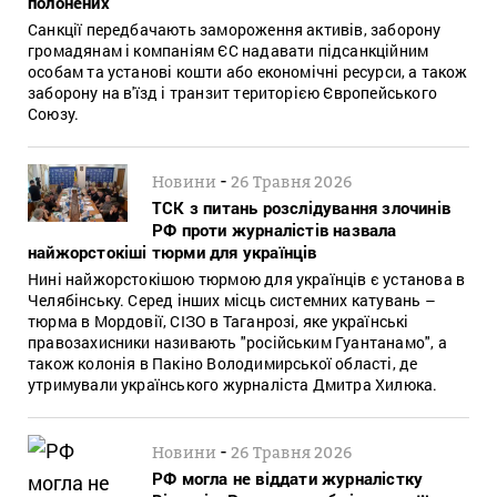
полонених
Санкції передбачають замороження активів, заборону
громадянам і компаніям ЄС надавати підсанкційним
особам та установі кошти або економічні ресурси, а також
заборону на в'їзд і транзит територією Європейського
Союзу.
-
Новини
26 Травня 2026
ТСК з питань розслідування злочинів
РФ проти журналістів назвала
найжорстокіші тюрми для українців
Нині найжорстокішою тюрмою для українців є установа в
Челябінську. Серед інших місць системних катувань –
тюрма в Мордовії, СІЗО в Таганрозі, яке українські
правозахисники називають "російським Гуантанамо", а
також колонія в Пакіно Володимирської області, де
утримували українського журналіста Дмитра Хилюка.
-
Новини
26 Травня 2026
РФ могла не віддати журналістку