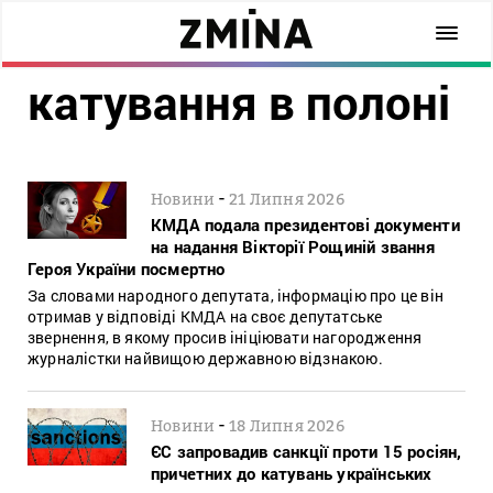
катування в полоні
-
Новини
21 Липня 2026
КМДА подала президентові документи
на надання Вікторії Рощиній звання
Героя України посмертно
За словами народного депутата, інформацію про це він
отримав у відповіді КМДА на своє депутатське
звернення, в якому просив ініціювати нагородження
журналістки найвищою державною відзнакою.
-
Новини
18 Липня 2026
ЄС запровадив санкції проти 15 росіян,
причетних до катувань українських