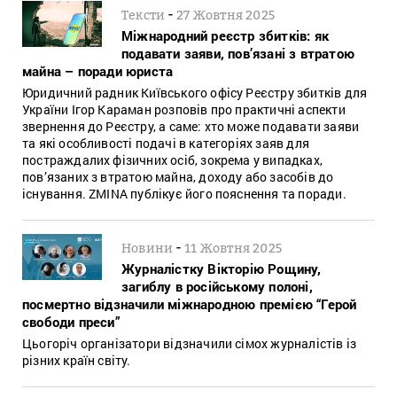
-
Тексти
27 Жовтня 2025
Міжнародний реєстр збитків: як
подавати заяви, пов’язані з втратою
майна – поради юриста
Юридичний радник Київського офісу Реєстру збитків для
України Ігор Караман розповів про практичні аспекти
звернення до Реєстру, а саме: хто може подавати заяви
та які особливості подачі в категоріях заяв для
постраждалих фізичних осіб, зокрема у випадках,
пов’язаних з втратою майна, доходу або засобів до
існування. ZMINA публікує його пояснення та поради.
-
Новини
11 Жовтня 2025
Журналістку Вікторію Рощину,
загиблу в російському полоні,
посмертно відзначили міжнародною премією “Герой
свободи преси”
Цьогоріч організатори відзначили сімох журналістів із
різних країн світу.