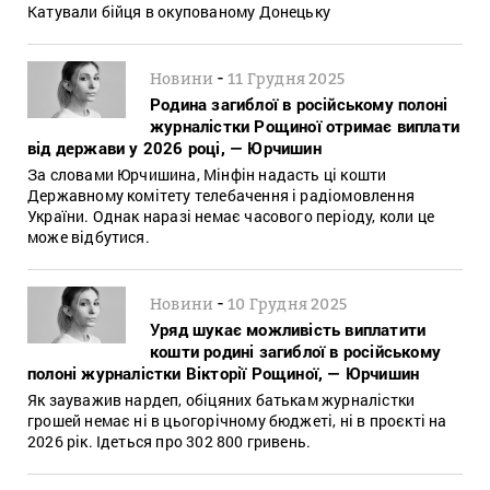
Катували бійця в окупованому Донецьку
-
Новини
11 Грудня 2025
Родина загиблої в російському полоні
журналістки Рощиної отримає виплати
від держави у 2026 році, — Юрчишин
За словами Юрчишина, Мінфін надасть ці кошти
Державному комітету телебачення і радіомовлення
України. Однак наразі немає часового періоду, коли це
може відбутися.
-
Новини
10 Грудня 2025
Уряд шукає можливість виплатити
кошти родині загиблої в російському
полоні журналістки Вікторії Рощиної, — Юрчишин
Як зауважив нардеп, обіцяних батькам журналістки
грошей немає ні в цьогорічному бюджеті, ні в проєкті на
2026 рік. Ідеться про 302 800 гривень.