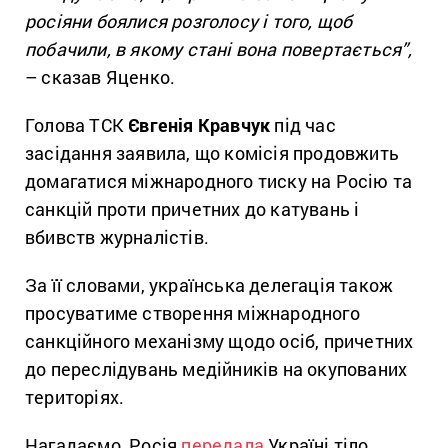
росіяни боялися розголосу і того, щоб
побачили, в якому стані вона повертається”,
– сказав Яценко.
Голова ТСК
Євгенія Кравчук
під час
засідання заявила, що комісія продовжить
домагатися міжнародного тиску на Росію та
санкцій проти причетних до катувань і
вбивств журналістів.
За її словами, українська делегація також
просуватиме створення міжнародного
санкційного механізму щодо осіб, причетних
до переслідувань медійників на окупованих
територіях.
Нагадаємо, Росія
передала
Україні тіло