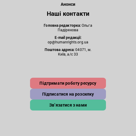
Анонси
Наші контакти
Головна редакторка:
Ольга
Падірякова
E-mail редакції:
op@humanrights.org.ua
Поштова
адреса:
04071, м.
Київ, а/с 33
Підтримати роботу ресурсу
Підписатися на розсилку
Зв’язатися з нами