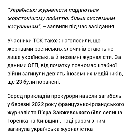
“Українські журналісти піддаються
жорстокішому побиттю, більш системним
катуванням”,
– заявили під час засідання.
Учасники ТСК також наголосили, що
жертвами російських злочинів стають не
лише українські, а й іноземні журналісти. За
даними ОГП, від початку повномасштабної
війни загинули дев’ять іноземних медійників,
ще 23 були поранені.
Серед прикладів прокурори навели загибель
у березні 2022 року французько-ірландського
журналіста
П’єра Закжевського
біля селища
Горенка на Київщині. Тоді разом з ним
загинула українська журналістка