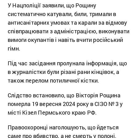
У Нацполіції заявили, що Рощину
систематично катували, били, тримали в
антисанітарних умовах та карали за відмову
співпрацювати з адміністрацією, виконувати
вимоги окупантів і навіть вчити російський
гімн.
Під час засідання пролунала інформація, що
в журналістки були різані рани кінцівок, а
також перелом потиличної кістки.
Слідство встановило, що Вікторія Рощина
померла 19 вересня 2024 року в СІЗО №
3 у
місті Кізел Пермського краю РФ.
Правоохоронці наголошують, що йдеться
саме про вбивство, а не смерть у полоні.