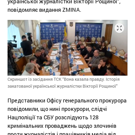
української журналістки Вікторії Рощиної”,
повідомляє видання ZMINA.
Скриншот із засідання ТСК “Вона казала правду. Історія
закатованої української журналістки Вікторії Рощиної”
Представники Офісу генерального прокурора
повідомили, що нині прокурори, слідчі
Нацполіції та СБУ розслідують 128
кримінальних проваджень щодо злочинів
проти журналістів і працівників медіа від