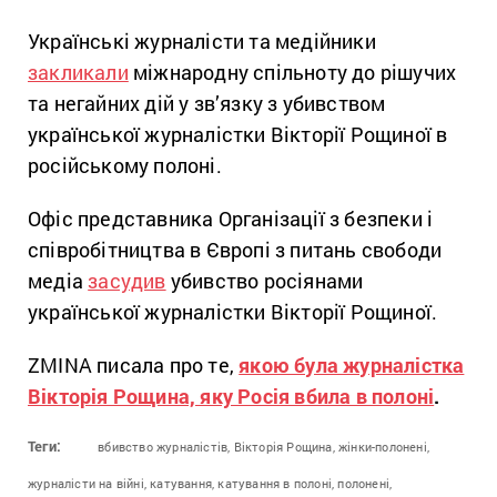
Українські журналісти та медійники
закликали
міжнародну спільноту до рішучих
та негайних дій у зв’язку з убивством
української журналістки Вікторії Рощиної в
російському полоні.
Офіс представника Організації з безпеки і
співробітництва в Європі з питань свободи
медіа
засудив
убивство росіянами
української журналістки Вікторії Рощиної.
ZMINA писала про те,
якою була журналістка
Вікторія Рощина, яку Росія вбила в полоні
.
Теги:
вбивство журналістів,
Вікторія Рощина,
жінки-полонені,
журналісти на війні,
катування,
катування в полоні,
полонені,