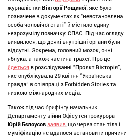
журналістки
Вікторії Рощиної
, яке було
позначене в документах як “невстановлена
особа чоловічої статі” й містило єдину
незрозумілу позначку: СПАС. Під час огляду
виявилося, що деякі внутрішні органи були
відсутні. Зокрема, головний мозок, очні
яблука, а також частина трахеї. Про це
йдеться
в розслідуванні “Проєкт Вікторія”,
яке опублікувала 29 квітня “Українська
правда” в співпраці з Forbidden Stories та
низкою міжнародних медіа.
Також під час брифінгу начальник
Департаменту війни Офісу генпрокурора
Юрій Бєлоусов
заявив
, що через стан тіла і
муміфікацію не вдалося встановити причини