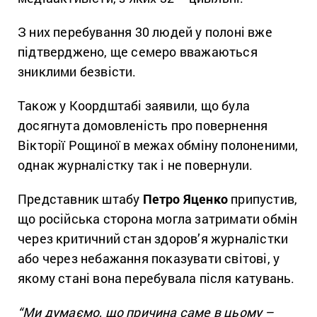
З них перебування 30 людей у полоні вже
підтверджено, ще семеро вважаються
зниклими безвісти.
Також у Коордштабі заявили, що була
досягнута домовленість про повернення
Вікторії Рощиної в межах обміну полоненими,
однак журналістку так і не повернули.
Представник штабу
Петро Яценко
припустив,
що російська сторона могла затримати обмін
через критичний стан здоров’я журналістки
або через небажання показувати світові, у
якому стані вона перебувала після катувань.
“Ми думаємо, що причина саме в цьому –