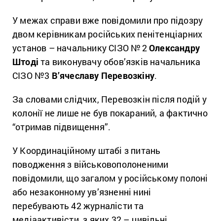
У межах справи вже повідомили про підозру
двом керівникам російських пенітенціарних
установ – начальнику СІЗО №
2
Олександру
Штоді
та виконувачу обов’язків начальника
СІЗО №3
В’ячеславу Перевозкіну
.
За словами слідчих, Перевозкін після подій у
колонії не лише не був покараний, а фактично
“отримав підвищення”.
У Координаційному штабі з питань
поводження з військовополоненими
повідомили, що загалом у російському полоні
або незаконному ув’язненні нині
перебувають 42 журналісти та
медіаактивісти, з яких 32 – цивільні.