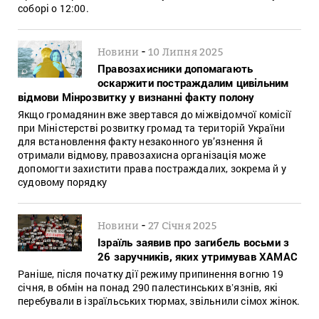
соборі о 12:00.
-
Новини
10 Липня 2025
Правозахисники допомагають
оскаржити постраждалим цивільним
відмови Мінрозвитку у визнанні факту полону
Якщо громадянин вже звертався до міжвідомчої комісії
при Міністерстві розвитку громад та територій України
для встановлення факту незаконного ув’язнення й
отримали відмову, правозахисна організація може
допомогти захистити права постраждалих, зокрема й у
судовому порядку
-
Новини
27 Січня 2025
Ізраїль заявив про загибель восьми з
26 заручників, яких утримував ХАМАС
Раніше, після початку дії режиму припинення вогню 19
січня, в обмін на понад 290 палестинських вʼязнів, які
перебували в ізраїльських тюрмах, звільнили сімох жінок.