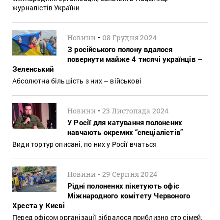
журналістів України
-
Новини
08 Грудня 2024
З російського полону вдалося
повернути майже 4 тисячі українців –
Зеленський
Абсолютна більшість з них – військові
-
Новини
23 Листопада 2024
У Росії для катування полонених
навчають окремих “спеціалістів”
Види тортур описані, по них у Росії вчаться
-
Новини
29 Серпня 2024
Рідні полонених пікетують офіс
Міжнародного комітету Червоного
Хреста у Києві
Перед офісом організації зібралося приблизно сто сімей.