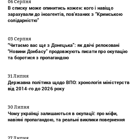
06 Серпня
В списку може опинитись кожен: кого і навіщо
зарахували до іноагентів, пов’язаних з “Кримською
солідарністю”
03 Серпня
“Читаємо вас ще з Донецька”: як двічі релоковані
“Новини Донбасу” продовжують писати про окупацію
та боротися з пропагандою
31 Липня
Державна політика щодо ВПО: хронологія міністерств
від 2014-го до 2026 року
30 Липня
Чому українці залишаються в окупації: про міфи,
навіяні пропагандою, та реальні виклики повернення
27 Липня