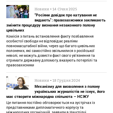
-
Новини
14 Січня 2025
“Росіяни довідок про катування не
видають”: правозахисники закликають
змінити процедуру визнання незаконного полону
цивільних
Комісія з питань встановлення факту позбавлення
особистої свободи не відповідає реаліям
повномасштабної війни, через що багато цивільних
полонених, які самостійно звільнилися з російської
неволі, не можуть довести факт свого ув'язнення та
отримати державну допомогу, вказують потерпілі та
правозахисники
-
Новини
18 Грудня 2024
Механізму для визволення з полону
українських журналістів не існує, його
має створити міжнародна спільнота – НСЖУ
Це питання постійно обговорюється на зустрічах із
представниками дипломатичного корпусу та
міжнародних організацій, заявили в Нацспілці