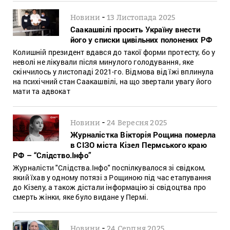
-
Новини
13 Листопада 2025
Саакашвілі просить Україну внести
його у списки цивільних полонених РФ
Колишній президент вдався до такої форми протесту, бо у
неволі не лікували після минулого голодування, яке
скінчилось у листопаді 2021-го. Відмова від їжі вплинула
на психічний стан Саакашвілі, на що звертали увагу його
мати та адвокат
-
Новини
24 Вересня 2025
Журналістка Вікторія Рощина померла
в СІЗО міста Кізел Пермського краю
РФ – “Слідство.Інфо”
Журналісти "Слідства.Інфо" поспілкувалося зі свідком,
який їхав у одному потязі з Рощиною під час етапування
до Кізелу, а також дістали інформацію зі свідоцтва про
смерть жінки, яке було видане у Пермі.
-
Новини
24 Серпня 2025