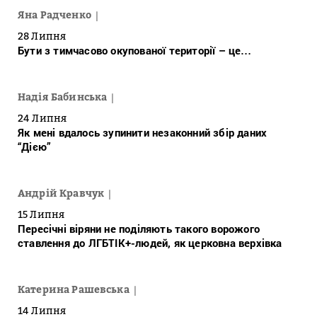
Яна Радченко
28 Липня
Бути з тимчасово окупованої території – це…
Надія Бабинська
24 Липня
Як мені вдалось зупинити незаконний збір даних
“Дією”
Андрій Кравчук
15 Липня
Пересічні віряни не поділяють такого ворожого
ставлення до ЛГБТІК+-людей, як церковна верхівка
Катерина Рашевська
14 Липня