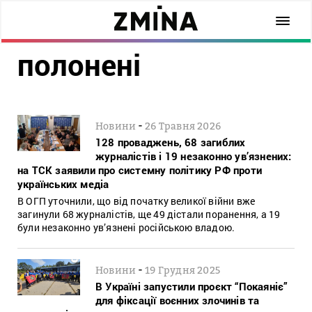
полонені
-
Новини
26 Травня 2026
128 проваджень, 68 загиблих
журналістів і 19 незаконно ув’язнених:
на ТСК заявили про системну політику РФ проти
українських медіа
В ОГП уточнили, що від початку великої війни вже
загинули 68 журналістів, ще 49 дістали поранення, а 19
були незаконно ув’язнені російською владою.
-
Новини
19 Грудня 2025
В Україні запустили проєкт “Покаяніє”
для фіксації воєнних злочинів та