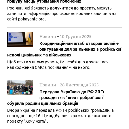
пошуку місць утримання полонених
Росіяни, які бажають долучитися до проєкту, можуть
залишити інформацію про скоєння воєнних злочинів на
сайті pokayanie.org.
-
Новини
10 Грудня 2025
Координаційний штаб створив онлайн-
опитування для звільнених з російської
неволі цивільних та військових
Щоб взяти у ньому участь, їм необхідно дочекатися
надходження СМС з посиланням на нього.
-
Новини
28 Листопада 2025
Передача Україною до РФ 30 її
громадян як “жест доброї волі”
обурила родини цивільних бранців
Вчора Україна передала РФ 14 російських громадян, а
сьогодні – ще 16. Це відбулося в рамках державного
проєкту "Хочу жить".