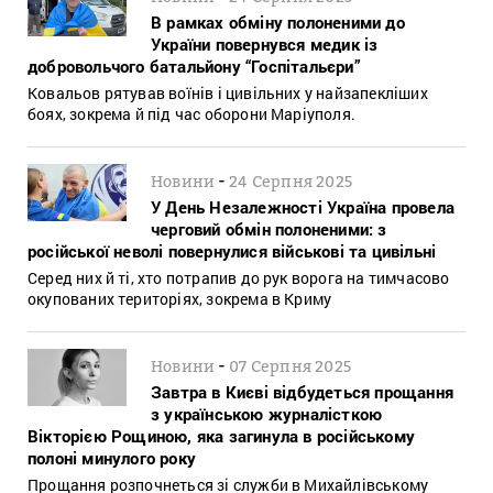
В рамках обміну полоненими до
України повернувся медик із
добровольчого батальйону “Госпітальєри”
Ковальов рятував воїнів і цивільних у найзапекліших
боях, зокрема й під час оборони Маріуполя.
-
Новини
24 Серпня 2025
У День Незалежності Україна провела
черговий обмін полоненими: з
російської неволі повернулися військові та цивільні
Серед них й ті, хто потрапив до рук ворога на тимчасово
окупованих територіях, зокрема в Криму
-
Новини
07 Серпня 2025
Завтра в Києві відбудеться прощання
з українською журналісткою
Вікторією Рощиною, яка загинула в російському
полоні минулого року
Прощання розпочнеться зі служби в Михайлівському