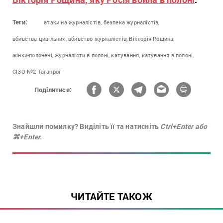
Теги:
атаки на журналістів,
безпека журналістів,
вбивства цивільних,
вбивство журналістів,
Вікторія Рощина,
жінки-полонені,
журналісти в полоні,
катування,
катування в полоні,
СІЗО №2 Таганрог
Поділитися:
Знайшли помилку? Виділіть її та натисніть
Ctrl+Enter або
⌘+Enter.
ЧИТАЙТЕ ТАКОЖ