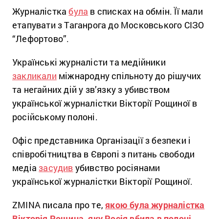
Журналістка
була
в списках на обмін. Її мали
етапувати з Таганрога до Московського СІЗО
“Лефортово”.
Українські журналісти та медійники
закликали
міжнародну спільноту до рішучих
та негайних дій у зв’язку з убивством
української журналістки Вікторії Рощиної в
російському полоні.
Офіс представника Організації з безпеки і
співробітництва в Європі з питань свободи
медіа
засудив
убивство росіянами
української журналістки Вікторії Рощиної.
ZMINA писала про те,
якою була журналістка
Вікторія Рощина, яку Росія вбила в полоні
.