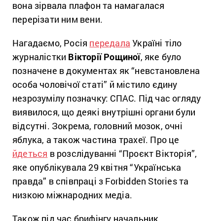
вона зірвала плафон та намагалася
перерізати ним вени.
Нагадаємо, Росія
передала
Україні тіло
журналістки
Вікторії Рощиної
, яке було
позначене в документах як “невстановлена
особа чоловічої статі” й містило єдину
незрозумілу позначку: СПАС. Під час огляду
виявилося, що деякі внутрішні органи були
відсутні. Зокрема, головний мозок, очні
яблука, а також частина трахеї. Про це
йдеться
в розслідуванні “Проєкт Вікторія”,
яке опублікувала 29 квітня “Українська
правда” в співпраці з Forbidden Stories та
низкою міжнародних медіа.
Також під час брифінгу начальник