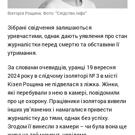
Вікторія Рощина. Фото: “Слідство.Інфо”
Зібрані свідчення залишаються
уривчастими, однак дають уявлення про стан
журналістки перед смертю та обставини її
утримання.
За словами очевидців, уранці 19 вересня
2024 року в слідчому ізоляторі №
3 в місті
Кізел
Рощина не підвелася з ліжка. Жінки,
які перебували з нею в камері, повідомили
про це охорону. Працівники ізолятора вивели
інших ув’язнених і намагалися привести
журналістку до тями, однак без успіху.
Згодом її винесли з камери – чи була вона ще
жива на той момент, невідомо.