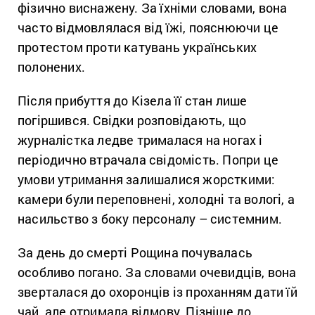
фізично виснажену. За їхніми словами, вона
часто відмовлялася від їжі, пояснюючи це
протестом проти катувань українських
полонених.
Після прибуття до Кізела її стан лише
погіршився. Свідки розповідають, що
журналістка ледве трималася на ногах і
періодично втрачала свідомість. Попри це
умови утримання залишалися жорсткими:
камери були переповнені, холодні та вологі, а
насильство з боку персоналу – системним.
За день до смерті Рощина почувалась
особливо погано. За словами очевидців, вона
зверталася до охоронців із проханням дати їй
чай, але отримала відмову. Пізніше до