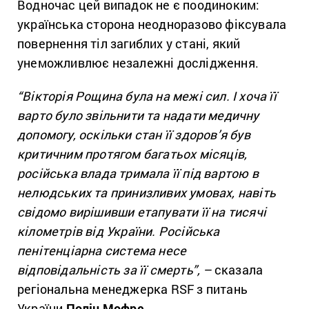
Водночас цей випадок не є поодиноким:
українська сторона неодноразово фіксувала
повернення тіл загиблих у стані, який
унеможливлює незалежні дослідження.
“
Вікторія Рощина була на межі сил. І хоча її
варто було звільнити та надати медичну
допомогу, оскільки стан її здоров’я був
критичним протягом багатьох місяців,
російська влада тримала її під вартою в
нелюдських та принизливих умовах, навіть
свідомо вирішивши етапувати її на тисячі
кілометрів від України. Російська
пенітенціарна система несе
відповідальність за її смерть”, –
сказала
регіональна менеджерка RSF з питань
України
Полін Мофре.