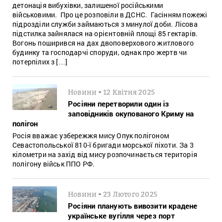
детонація вибухівки, залишеної російськими
військовими. Про це розповіли в ДСНС. Гасінням пожежі
підрозділи служби займаються з минулої доби. Лісова
підстилка зайнялася на орієнтовній площі 85 гектарів.
Вогонь поширився на дах двоповерхового житлового
будинку та господарчі споруди, однак про жертв чи
потерпілих з […]
-
Новини
12 Квітня 2025
Росіяни перетворили один із
заповідників окупованого Криму на
полігон
Росія вважає узбережжя мису Опук полігоном
Севастопольської 810-ї бригади морської піхоти. За 3
кілометри на захід від мису розпочинається територія
полігону військ ППО РФ.
-
Новини
23 Лютого 2025
Росіяни планують вивозити крадене
українське вугілля через порт