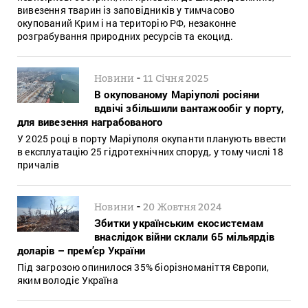
вивезення тварин із заповідників у тимчасово
окупований Крим і на територію РФ, незаконне
розграбування природних ресурсів та екоцид.
-
Новини
11 Січня 2025
В окупованому Маріуполі росіяни
вдвічі збільшили вантажообіг у порту,
для вивезення награбованого
У 2025 році в порту Маріуполя окупанти планують ввести
в експлуатацію 25 гідротехнічних споруд, у тому числі 18
причалів
-
Новини
20 Жовтня 2024
Збитки українським екосистемам
внаслідок війни склали 65 мільярдів
доларів – прем’єр України
Під загрозою опинилося 35% біорізноманіття Європи,
яким володіє Україна