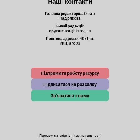
Наші контакти
Головна редакторка:
Ольга
Падірякова
E-mail редакції:
op@humanrights.org.ua
Поштова
адреса:
04071, м.
Київ, а/с 33
Підтримати роботу ресурсу
Підписатися на розсилку
Зв’язатися з нами
Передрук матеріалів тільки за наявності