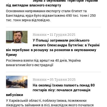
зерна з окупованих територій України
під виглядом власного експорту
Основними напрямками експорту стали Єгипет та
Бангладеш, куди було відвантажено 490 тис. тонн і 250
тис. тонн зерна відповідно.
-
Новини
11 Грудня 2025
У Польщі затримали російського
вченого Олександра Бутягіна: в Україні
він перебуває в розшуку за розкопки в окупованому
Криму
Росіянина взяли під арешт на 40 днів, Україна
вимагатиме його екстрадиції
-
Новини
05 Травня 2025
На околиці Ізюма палають понад 80
гектарів лісу: почалася детонація
вибухівки
У Харківській області, поблизу Ізюма, пожежники
ліквідують займання в лісі, внаслідок якого почалася