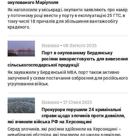
окупованого Маріуполя
Як наголосили у міськраді, окупанти заявляють про намір
у поточному році ввести у порту в експлуатацію 25 ГТС, в
тому числі 18 причалів для збільшення вантажообігу
краденого.
-
Новини
08 Лютого 2025
Порт в окупованому Бердянську
росіяни використовують для вивезення
сільськогосподарської продукції
Як зауважили у Бердянській МВА, порт також активно
залучений у схеми постачання озброєння для російського
угруповання військ.
-
Новини
17 Січня 2025
Прокурори порушили 24 кримінальні
справи щодо злочинів проти довкілля,
які вчинили війська РФ на Херсонщині
Серед злочинів, які росіяни здійснили на Херсонщині –
невибіркові обстріли, які призвели до шкоди довкіллю,