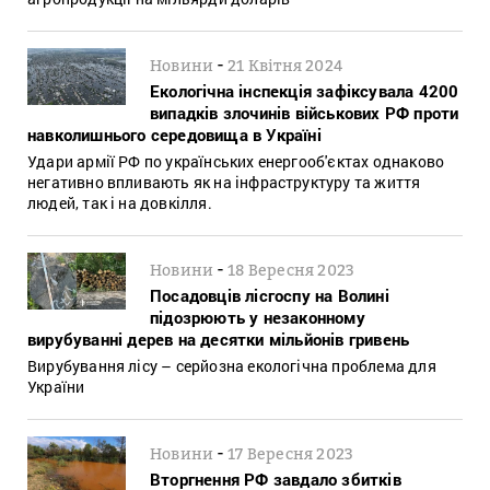
-
Новини
21 Квітня 2024
Екологічна інспекція зафіксувала 4200
випадків злочинів військових РФ проти
навколишнього середовища в Україні
Удари армії РФ по українських енергооб'єктах однаково
негативно впливають як на інфраструктуру та життя
людей, так і на довкілля.
-
Новини
18 Вересня 2023
Посадовців лісгоспу на Волині
підозрюють у незаконному
вирубуванні дерев на десятки мільйонів гривень
Вирубування лісу – серйозна екологічна проблема для
України
-
Новини
17 Вересня 2023
Вторгнення РФ завдало збитків