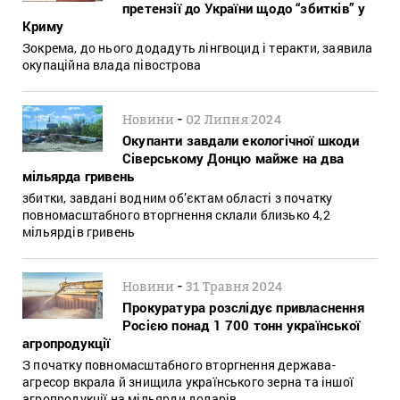
претензії до України щодо “збитків” у
Криму
Зокрема, до нього додадуть лінгвоцид і теракти, заявила
окупаційна влада півострова
-
Новини
02 Липня 2024
Окупанти завдали екологічної шкоди
Сіверському Донцю майже на два
мільярда гривень
збитки, завдані водним об’єктам області з початку
повномасштабного вторгнення склали близько 4,2
мільярдів гривень
-
Новини
31 Травня 2024
Прокуратура розслідує привласнення
Росією понад 1 700 тонн української
агропродукції
З початку повномасштабного вторгнення держава-
агресор вкрала й знищила українського зерна та іншої
агропродукції на мільярди доларів