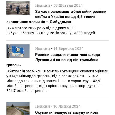
-
Новини
03 Жовтня 2024
За час повномасштабної війни росіяни
скоїли в Україні понад 4,5 тисячі
екологічних злочинів – Омбудсман
З 24 лютого 2022 року від підриву мін і
вибухонебезпечних предметів загинули 309 людей.
-
Новини
14 Вересня 2024
Росіяни завдали екологічної шкоди
Луганщині на понад пів трильйона
гривень
Збитки від засмічення земель Луганщини екологи оцінили
у 314,2 мільярда гривень, від лісових пожеж – 234,2
мільярда гривень, від пожеж іншого характеру – 42,9
мільйона гривень, від горіння газу і нафтопродуктів –
324,7 мільйона гривень.
-
Новини
10 Липня 2024
Окупанти планують висунути нові