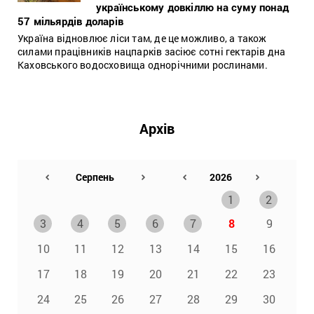
українському довкіллю на суму понад
57 мільярдів доларів
Україна відновлює ліси там, де це можливо, а також
силами працівників нацпарків засіює сотні гектарів дна
Каховського водосховища однорічними рослинами.
Архів
1
2
3
4
5
6
7
8
9
10
11
12
13
14
15
16
17
18
19
20
21
22
23
24
25
26
27
28
29
30