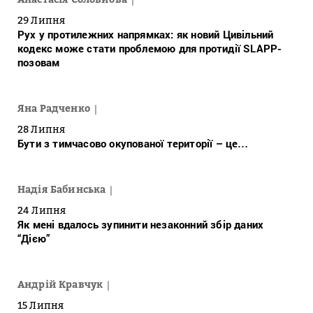
29 Липня
Рух у протилежних напрямках: як новий Цивільний
кодекс може стати проблемою для протидії SLAPP-
позовам
Яна Радченко
28 Липня
Бути з тимчасово окупованої території – це…
Надія Бабинська
24 Липня
Як мені вдалось зупинити незаконний збір даних
“Дією”
Андрій Кравчук
15 Липня