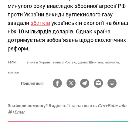
минулого року внаслідок збройної агресії РФ
проти України викиди вуглекислого газу
завдали
збитків
українській екології на більш
ніж 10 мільярдів доларів. Однак країна
дотримується зобовʼязань щодо екологічних
реформ.
Теги:
війна в Україні,
війна з Росією,
Денис Шмигаль,
екологія,
збитки
Поділитися:
Знайшли помилку? Виділіть її та натисніть
Ctrl+Enter або
⌘+Enter.