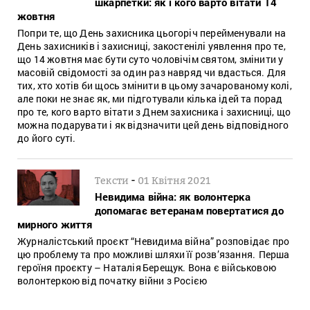
шкарпетки: як і кого варто вітати 14
жовтня
Попри те, що День захисника цьогоріч перейменували на
День захисників і захисниці, закостенілі уявлення про те,
що 14 жовтня має бути суто чоловічім святом, змінити у
масовій свідомості за один раз навряд чи вдасться. Для
тих, хто хотів би щось змінити в цьому зачарованому колі,
але поки не знає як, ми підготували кілька ідей та порад
про те, кого варто вітати з Днем захисника і захисниці, що
можна подарувати і як відзначити цей день відповідного
до його суті.
-
Тексти
01 Квітня 2021
Невидима війна: як волонтерка
допомагає ветеранам повертатися до
мирного життя
Журналістський проєкт “Невидима війна” розповідає про
цю проблему та про можливі шляхи її розв’язання. Перша
героїня проєкту – Наталія Берещук. Вона є військовою
волонтеркою від початку війни з Росією