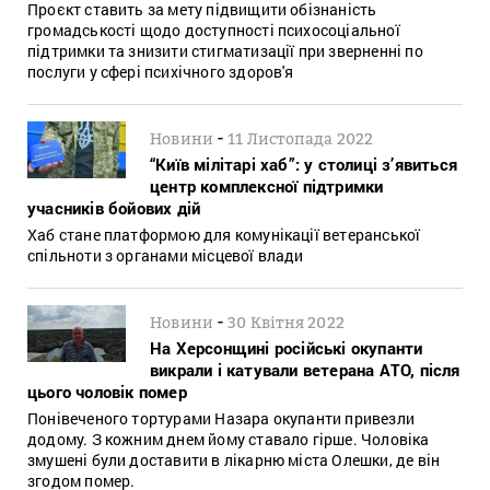
Проєкт ставить за мету підвищити обізнаність
громадськості щодо доступності психосоціальної
підтримки та знизити стигматизації при зверненні по
послуги у сфері психічного здоров'я
-
Новини
11 Листопада 2022
“Київ мілітарі хаб”: у столиці з’явиться
центр комплексної підтримки
учасників бойових дій
Хаб стане платформою для комунікації ветеранської
спільноти з органами місцевої влади
-
Новини
30 Квітня 2022
На Херсонщині російські окупанти
викрали і катували ветерана АТО, після
цього чоловік помер
Понівеченого тортурами Назара окупанти привезли
додому. З кожним днем йому ставало гірше. Чоловіка
змушені були доставити в лікарню міста Олешки, де він
згодом помер.