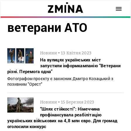
ветерани АТО
-
Новини
13 Квітня 2023
На вулицях українських міст
запустили інформкампанію “Ветерани
різні. Перемога одна”
Фотографом проєкту є захисник Дмитро Козацький з
позивним "Орест"
-
Новини
15 Березня 2023
“Шлях стійкості”: Німеччина
профінансувала реабілітацію
українських військових на 4,8 млн євро. Для громад
оголосили конкурс