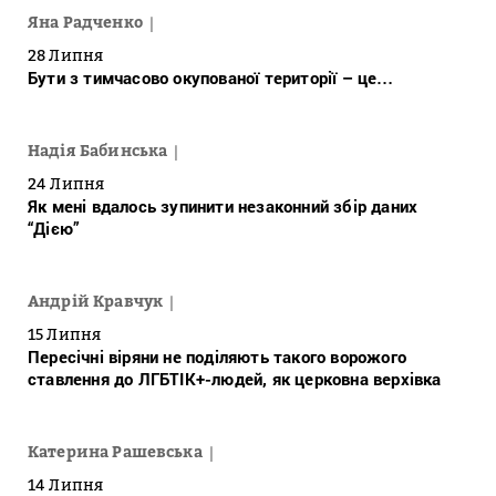
Яна Радченко
28 Липня
Бути з тимчасово окупованої території – це…
Надія Бабинська
24 Липня
Як мені вдалось зупинити незаконний збір даних
“Дією”
Андрій Кравчук
15 Липня
Пересічні віряни не поділяють такого ворожого
ставлення до ЛГБТІК+-людей, як церковна верхівка
Катерина Рашевська
14 Липня