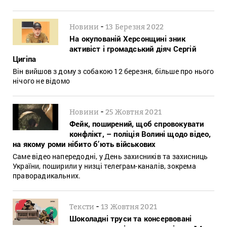
-
Новини
13 Березня 2022
На окупованій Херсонщині зник
активіст і громадський діяч Сергій
Цигіпа
Він вийшов з дому з собакою 12 березня, більше про нього
нічого не відомо
-
Новини
25 Жовтня 2021
Фейк, поширений, щоб спровокувати
конфлікт, – поліція Волині щодо відео,
на якому роми нібито б’ють військових
Саме відео напередодні, у День захисників та захисниць
України, поширили у низці телеграм-каналів, зокрема
праворадикальних.
-
Тексти
13 Жовтня 2021
Шоколадні труси та консервовані