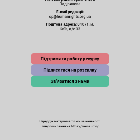
Падірякова
E-mail редакції:
op@humanrights.org.ua
Поштова
адреса:
04071, м.
Київ, а/с 33
Підтримати роботу ресурсу
Підписатися на розсилку
Зв’язатися з нами
Передрук матеріалів тільки за наявності
гіперпосилання на https://zmina.info/