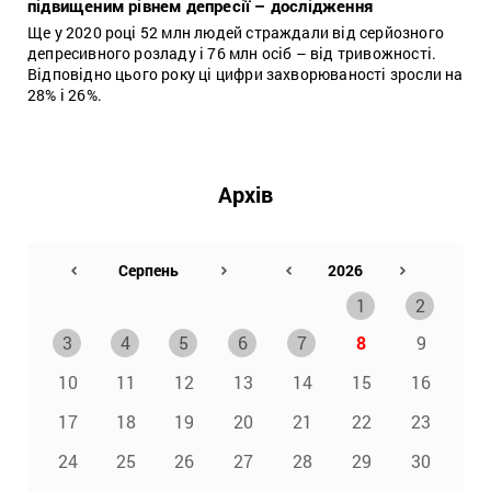
підвищеним рівнем депресії – дослідження
Ще у 2020 році 52 млн людей страждали від серйозного
депресивного розладу і 76 млн осіб – від тривожності.
Відповідно цього року ці цифри захворюваності зросли на
28% і 26%.
Архів
1
2
3
4
5
6
7
8
9
10
11
12
13
14
15
16
17
18
19
20
21
22
23
24
25
26
27
28
29
30