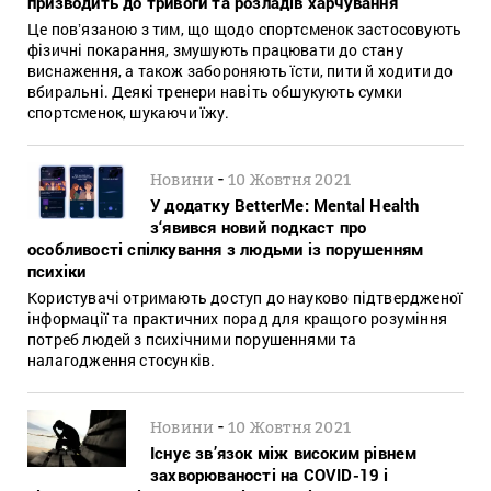
призводить до тривоги та розладів харчування
Це повʼязаною з тим, що щодо спортсменок застосовують
фізичні покарання, змушують працювати до стану
виснаження, а також забороняють їсти, пити й ходити до
вбиральні. Деякі тренери навіть обшукують сумки
спортсменок, шукаючи їжу.
-
Новини
10 Жовтня 2021
У додатку BetterMe: Mental Health
з‘явився новий подкаст про
особливості спілкування з людьми із порушенням
психіки
Користувачі отримають доступ до науково підтвердженої
інформації та практичних порад для кращого розуміння
потреб людей з психічними порушеннями та
налагодження стосунків.
-
Новини
10 Жовтня 2021
Існує зв’язок між високим рівнем
захворюваності на COVID-19 і