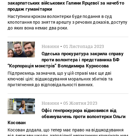
закарпатських військових Галини Ярцевої за начебто
продаж гуманітарки
Наступним кроком волонтерки буде подання в суд
клопотання про зняття арешту з речових доказів, доступу
до яких вона немає два роки.
-
Новини
01 Листопада 2023
Одеська прокуратура закрила справу
проти волонтера і представника БФ
“Корпорація монстрів” Володимира Курносова
Підприємець зазначив, що у цій справі має ще дві
ключові цілі: відшкодування моральних збитків та
притягнення до відповідальності винних.
-
Новини
05 Жовтня 2023
Офіс генпрокурора відмовився від
обвинувачень проти волонтерки Ольги
Косован
Косован додала, що тепер має право на відшкодування
від держави шкоди, заподіяної незаконним кримінальним