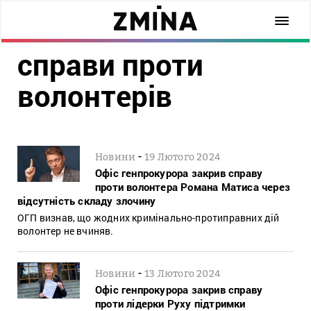
справи проти
волонтерів
-
Новини
19 Лютого 2024
Офіс генпрокурора закрив справу
проти волонтера Романа Матиса через
відсутність складу злочину
ОГП визнав, що жодних кримінально-протиправних дій
волонтер не вчиняв.
-
Новини
13 Лютого 2024
Офіс генпрокурора закрив справу
проти лідерки Руху підтримки