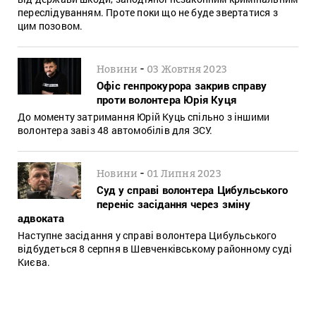
переслідуванням. Проте поки що не буде звертатися з
цим позовом.
-
Новини
03 Жовтня 2023
Офіс генпрокурора закрив справу
проти волонтера Юрія Куця
До моменту затримання Юрій Куць спільно з іншими
волонтера завіз 48 автомобілів для ЗСУ.
-
Новини
01 Липня 2023
Суд у справі волонтера Цибульського
переніс засідання через зміну
адвоката
Наступне засідання у справі волонтера Цибульського
відбудеться 8 серпня в Шевченківському районному суді
Києва.