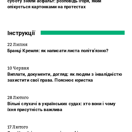
суботу зняли асфальт: розповідь Ігоря, який
опікується картонками на протестах
Інструкції
22 Липня
Бранці Кремля: як написати листа політв’язню?
10 Червня
Виплати, документи, догляд: як людям з інвалідністю
захистити свої права. Пояснює юристка
28 Лютого
Вільні слухачі в українських судах: хто вони і чому
їхня присутність важлива
17 Лютого