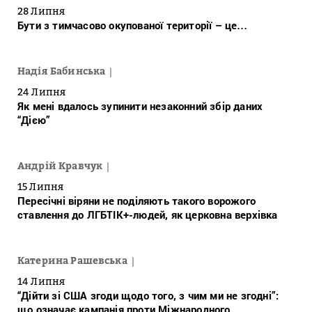
28 Липня
Бути з тимчасово окупованої території – це…
Надія Бабинська
24 Липня
Як мені вдалось зупинити незаконний збір даних
“Дією”
Андрій Кравчук
15 Липня
Пересічні віряни не поділяють такого ворожого
ставлення до ЛГБТІК+-людей, як церковна верхівка
Катерина Рашевська
14 Липня
“Дійти зі США згоди щодо того, з чим ми не згодні”:
що означає кампанія проти Міжнародного