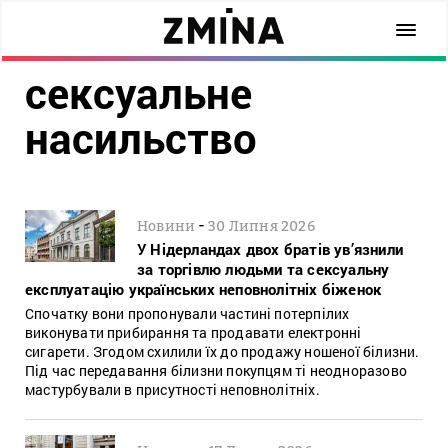
сексуальне
насильство
-
Новини
30 Липня 2026
У Нідерландах двох братів ув’язнили
за торгівлю людьми та сексуальну
експлуатацію українських неповнолітніх біженок
Спочатку вони пропонували частині потерпілих
виконувати прибирання та продавати електронні
сигарети. Згодом схилили їх до продажу ношеної білизни.
Під час передавання білизни покупцям ті неодноразово
мастурбували в присутності неповнолітніх.