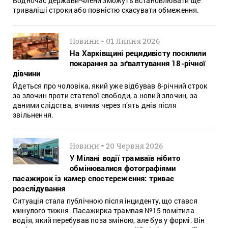
Водночас держави-члени зможуть встановлювати ще
триваліші строки або повністю скасувати обмеження.
-
Новини
01 Липня 2026
На Харківщині рецидивісту посилили
покарання за зґвалтування 18-річної
дівчини
Йдеться про чоловіка, який уже відбував 8-річний строк
за злочин проти статевої свободи, а новий злочин, за
даними слідства, вчинив через п’ять днів після
звільнення.
-
Новини
20 Червня 2026
У Мілані водії трамваїв нібито
обмінювалися фотографіями
пасажирок із камер спостереження: триває
розслідування
Ситуація стала публічною після інциденту, що стався
минулого тижня. Пасажирка трамвая №15 помітила
водія, який перебував поза зміною, але був у формі. Він