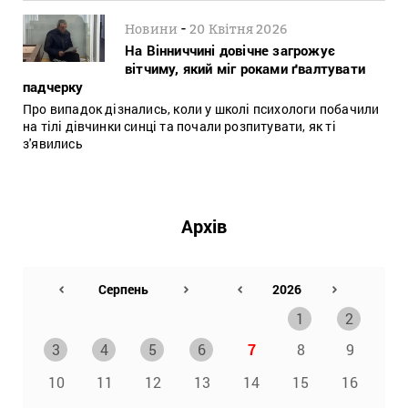
-
Новини
20 Квітня 2026
На Вінниччині довічне загрожує
вітчиму, який міг роками ґвалтувати
падчерку
Про випадок дізнались, коли у школі психологи побачили
на тілі дівчинки синці та почали розпитувати, як ті
з'явились
Архів
1
2
3
4
5
6
7
8
9
10
11
12
13
14
15
16