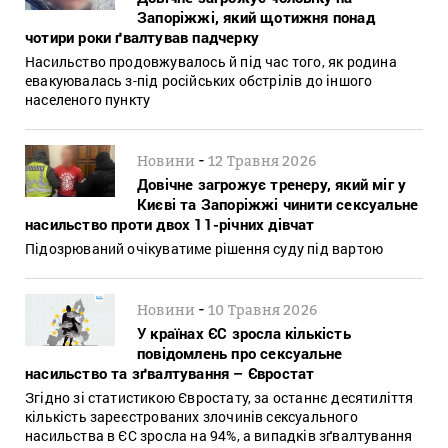
Запоріжжі, який щотижня понад
чотири роки ґвалтував падчерку
Насильство продовжувалось й під час того, як родина
евакуювалась з-під російських обстрілів до іншого
населеного пункту
-
Новини
12 Травня 2026
Довічне загрожує тренеру, який міг у
Києві та Запоріжжі чинити сексуальне
насильство проти двох 11-річних дівчат
Підозрюваний очікуватиме рішення суду під вартою
-
Новини
10 Травня 2026
У країнах ЄС зросла кількість
повідомлень про сексуальне
насильство та зґвалтування – Євростат
Згідно зі статистикою Євростату, за останнє десятиліття
кількість зареєстрованих злочинів сексуального
насильства в ЄС зросла на 94%, а випадків зґвалтування