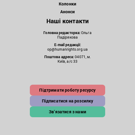
Колонки
Анонси
Наші контакти
Головна редакторка:
Ольга
Падірякова
E-mail редакції:
op@humanrights.org.ua
Поштова
адреса:
04071, м.
Київ, а/с 33
Підтримати роботу ресурсу
Підписатися на розсилку
Зв’язатися з нами