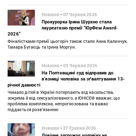
-
Новини
07 Червня 2026
Прокурорка Ірина Шурхно стала
лауреаткою премії “ЮрФем Award-
2026”
Фіналістками премії цьогоріч також стали Анна Калинчук,
Тамара Бугаєць та Ірина Моргун.
-
Новини
03 Червня 2026
На Полтавщині суд відправив до
в’язниці чоловіка за зґвалтування 13-
річної давності
Чимало дітей в Україні потерпають від насильства,
зокрема й від сексуалізованого, а ЮНІСЕФ вважає, що
проблема комплексна, непрогнозована та важко
піддається розв’язанню
-
Новини
27 Травня 2026
Довічне загрожує чоловіку на