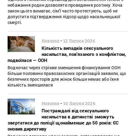
небажання родин дозволяти проведення розтину. Хоча
закон цього вимагає, сім'ї часто протестують, щоб не
допустити підтвердження підозр щодо насильницької
смерті.
-
Новини
12 Липня 2026
Кількість випадків сексуального
насильства, пов’язаного з конфліктом,
подвоїлася — ООН
Водночас через стрімке зменшення фінансування ООН
більше половини правозахисних організацій заявили, що
безпечних просторів для жінок більше немає або їхня
кількість зменшилася
-
Новини
10 Липня 2026
Постраждалі від сексуального
насильства в дитинстві зможуть
звертатися до поліції щонайменше до 50 років: ЄС
оновив директиву