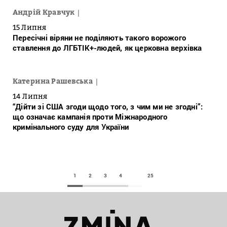
Андрій Кравчук
15 Липня
Пересічні віряни не поділяють такого ворожого
ставлення до ЛГБТІК+-людей, як церковна верхівка
Катерина Рашевська
14 Липня
“Дійти зі США згоди щодо того, з чим ми не згодні”:
що означає кампанія проти Міжнародного
кримінального суду для України
1
2
3
4
25