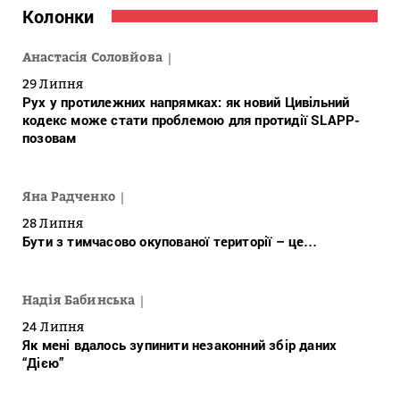
Колонки
Анастасія Соловйова
29 Липня
Рух у протилежних напрямках: як новий Цивільний
кодекс може стати проблемою для протидії SLAPP-
позовам
Яна Радченко
28 Липня
Бути з тимчасово окупованої території – це…
Надія Бабинська
24 Липня
Як мені вдалось зупинити незаконний збір даних
“Дією”