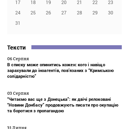
17
18
19
20
21
22
23
24
25
26
27
28
29
30
31
Тексти
06 Серпня
В списку може опинитись кожен: кого і навіщо
зарахували до іноагентів, пов’язаних з “Кримською
солідарністю”
03 Серпня
“Читаємо вас ще з Донецька”: як двічі релоковані
“Новини Донбасу” продовжують писати про окупацію
та боротися з пропагандою
31 Липня