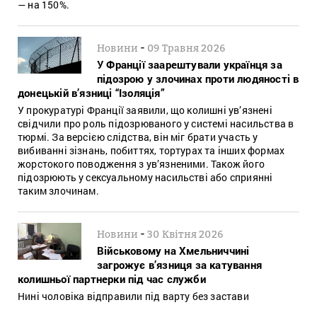
— на 150%.
-
Новини
09 Травня 2026
У Франції заарештували українця за
підозрою у злочинах проти людяності в
донецькій в’язниці “Ізоляція”
У прокуратурі Франції заявили, що колишні ув’язнені
свідчили про роль підозрюваного у системі насильства в
тюрмі. За версією слідства, він міг брати участь у
вибиванні зізнань, побиттях, тортурах та інших формах
жорстокого поводження з ув’язненими. Також його
підозрюють у сексуальному насильстві або сприянні
таким злочинам.
-
Новини
30 Квітня 2026
Військовому на Хмельниччині
загрожує в’язниця за катування
колишньої партнерки під час служби
Нині чоловіка відправили під варту без застави