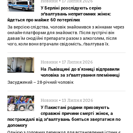
-
Новини
17 Липня 2026
У Берліні розслідують серію
зґвалтувань непритомних жінок:
йдеться про майже 60 потерпілих
За версією слідства, чоловік знайомився з жінками через
онлайн-платформи для знайомств. Після зустрічі він
давав їм снодійні препарати разом з алкоголем, після
чого, коли вони втрачали свідомість, ґвалтував їх.
-
Новини
17 Липня 2026
На Львівщині до в’язниці відправили
чоловіка за зґвалтування племінниці
Засуджений – 28-річний чоловік
-
Новини
13 Липня 2026
У Пакистані родини приховують
справжні причини смерті жінок, а
постраждалі від зґвалтувань бояться звертатися по
допомогу
Однією з головних перешкод для встановлення істини є