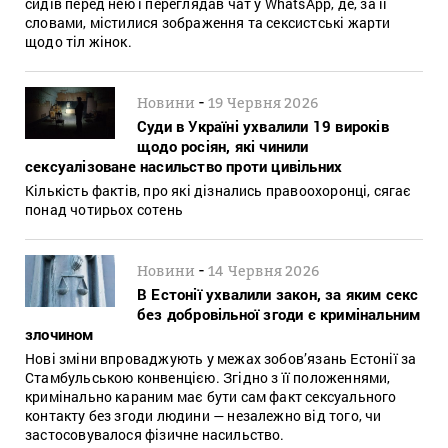
сидів перед нею і переглядав чат у WhatsApp, де, за її
словами, містилися зображення та сексистські жарти
щодо тіл жінок.
-
Новини
19 Червня 2026
Суди в Україні ухвалили 19 вироків
щодо росіян, які чинили
сексуалізоване насильство проти цивільних
Кількість фактів, про які дізнались правоохоронці, сягає
понад чотирьох сотень
-
Новини
14 Червня 2026
В Естонії ухвалили закон, за яким секс
без добровільної згоди є кримінальним
злочином
Нові зміни впроваджують у межах зобов’язань Естонії за
Стамбульською конвенцією. Згідно з її положеннями,
кримінально караним має бути сам факт сексуального
контакту без згоди людини — незалежно від того, чи
застосовувалося фізичне насильство.