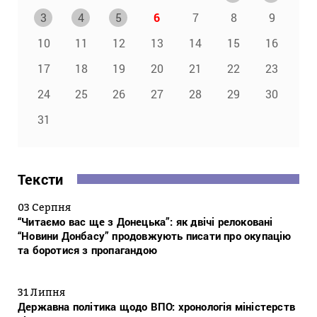
3
4
5
6
7
8
9
10
11
12
13
14
15
16
17
18
19
20
21
22
23
24
25
26
27
28
29
30
31
Тексти
03 Серпня
“Читаємо вас ще з Донецька”: як двічі релоковані
“Новини Донбасу” продовжують писати про окупацію
та боротися з пропагандою
31 Липня
Державна політика щодо ВПО: хронологія міністерств