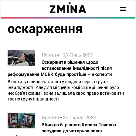
оскарження
-
Новини
23 Січня 2025
Оскаржити рішення щодо
встановлення інвалідності після
реформування МСЕК буде простіше – експерти
В інституті визначали, що у людини перша група
інвалідності. Але для місцевої комісії це рішення було
необов'язковим і вона залишала своє право встановити
третю групу інвалідності
-
Новини
25 Травня 2023
Вбивцю 5-річного Кирила Тлявова
засудили до чотирьох років