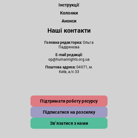
Інструкції
Колонки
Анонси
Наші контакти
Головна редакторка:
Ольга
Падірякова
E-mail редакції:
op@humanrights.org.ua
Поштова
адреса:
04071, м.
Київ, а/с 33
Підтримати роботу ресурсу
Підписатися на розсилку
Зв’язатися з нами