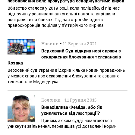
позбавлення волі: прокуратура оскаржуватиме вирок
Вбивство сталося у 2019 році, коли поліцейські під час
відпочинку розпивали алкогольні напої та вирішили
постраляти по банках. Під час стрільби один з
правоохоронців поцілив у п’ятирічного Кирила
-
Новини
11 Березня 2021
Верховний Суд відкрив нові справи з
оскарження блокування телеканалів
Козака
Верховний суд України відкрив кілька новин проваджень
у межах справ про оскарження блокування так званих
телеканалів Медведчука
-
Колонки
11 Грудня 2015
Винахідлива Феміда, або Як
ухиляються від люстрації?
Цинізм, з яким судді намагаються
уникнути звільнення, перевищив усі дозволені норми