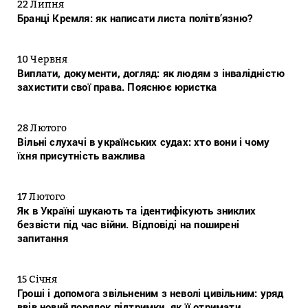
22 Липня
Бранці Кремля: як написати листа політв’язню?
10 Червня
Виплати, документи, догляд: як людям з інвалідністю
захистити свої права. Пояснює юристка
28 Лютого
Вільні слухачі в українських судах: хто вони і чому
їхня присутність важлива
17 Лютого
Як в Україні шукають та ідентифікують зниклих
безвісти під час війни. Відповіді на поширені
запитання
15 Січня
Гроші і допомога звільненим з неволі цивільним: уряд
ввів новий порядок підтримки, як її отримати