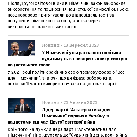
Після Другої світової війни в Німеччині закон забороняє
використання та поширення нацистської символіки. Гьоке
неодноразово притягували до відповідальності за
порушення німецького законодавства через
використання нацистських гасел.
-
Новини
13 Вересня 2023
У Німеччині ультраправого політика
судитимуть за використання у виступі
нацистського гасла
У 2021 році політик закінчив свою промову фразою "Все
для Німеччини", знаючи, що ця фраза заборонена,
оскільки її часто використовувала нацистська партія.
-
Новини
23 Червня 2023
Лідер партії “Альтернатива для
Німеччини” порівняв Україну з
нацистами під час Другої світової війни
Крім того, на думку лідера партії "Альтернатива для
Німеччини" Тіно Хрупаллащо "будь-який день, коли війна