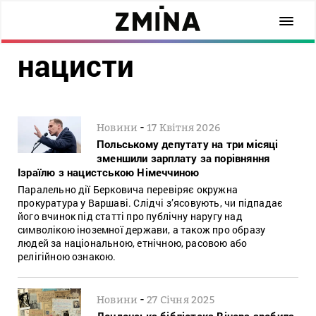
нацисти
-
Новини
17 Квітня 2026
Польському депутату на три місяці
зменшили зарплату за порівняння
Ізраїлю з нацистською Німеччиною
Паралельно дії Берковича перевіряє окружна
прокуратура у Варшаві. Слідчі з’ясовують, чи підпадає
його вчинок під статті про публічну наругу над
символікою іноземної держави, а також про образу
людей за національною, етнічною, расовою або
релігійною ознакою.
-
Новини
27 Січня 2025
Лондонська бібліотека Вінера зробила