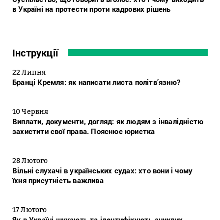
в Україні на протести проти кадрових рішень
Інструкції
22 Липня
Бранці Кремля: як написати листа політв’язню?
10 Червня
Виплати, документи, догляд: як людям з інвалідністю
захистити свої права. Пояснює юристка
28 Лютого
Вільні слухачі в українських судах: хто вони і чому
їхня присутність важлива
17 Лютого
Як в Україні шукають та ідентифікують зниклих