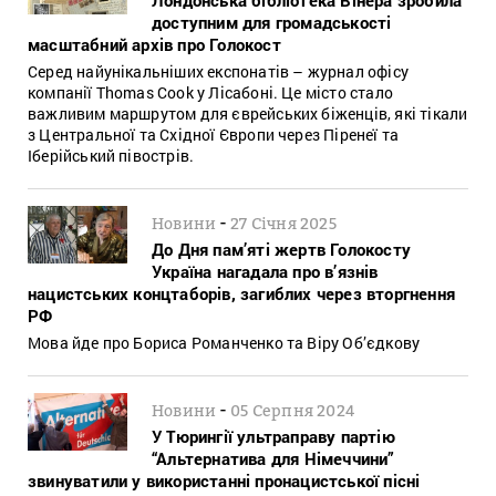
доступним для громадськості
масштабний архів про Голокост
Серед найунікальніших експонатів – журнал офісу
компанії Thomas Cook у Лісабоні. Це місто стало
важливим маршрутом для єврейських біженців, які тікали
з Центральної та Східної Європи через Піренеї та
Іберійський півострів.
-
Новини
27 Січня 2025
До Дня пам’яті жертв Голокосту
Україна нагадала про в’язнів
нацистських концтаборів, загиблих через вторгнення
РФ
Мова йде про Бориса Романченко та Віру Об’єдкову
-
Новини
05 Серпня 2024
У Тюрингії ультраправу партію
“Альтернатива для Німеччини”
звинуватили у використанні пронацистської пісні