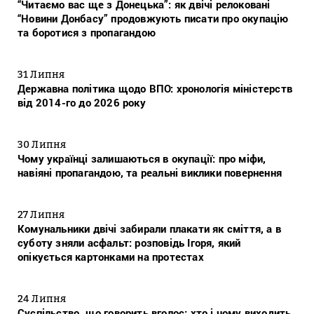
“Читаємо вас ще з Донецька”: як двічі релоковані
“Новини Донбасу” продовжують писати про окупацію
та боротися з пропагандою
31 Липня
Державна політика щодо ВПО: хронологія міністерств
від 2014-го до 2026 року
30 Липня
Чому українці залишаються в окупації: про міфи,
навіяні пропагандою, та реальні виклики повернення
27 Липня
Комунальники двічі забирали плакати як сміття, а в
суботу зняли асфальт: розповідь Ігоря, який
опікується картонками на протестах
24 Липня
Суспільство, що говорить вголос: хто і чому виходить