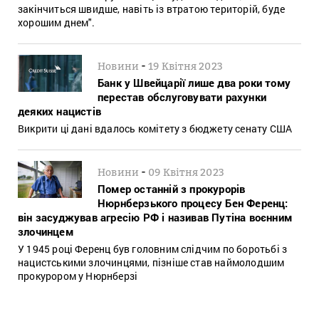
закінчиться швидше, навіть із втратою територій, буде
хорошим днем".
-
Новини
19 Квітня 2023
Банк у Швейцарії лише два роки тому
перестав обслуговувати рахунки
деяких нацистів
Викрити ці дані вдалось комітету з бюджету сенату США
-
Новини
09 Квітня 2023
Помер останній з прокурорів
Нюрнберзького процесу Бен Ференц:
він засуджував агресію РФ і називав Путіна воєнним
злочинцем
У 1945 році Ференц був головним слідчим по боротьбі з
нацистськими злочинцями, пізніше став наймолодшим
прокурором у Нюрнберзі