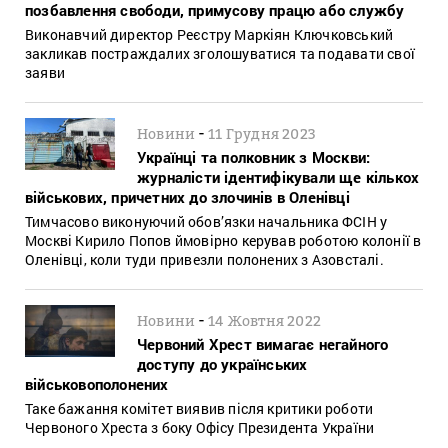
позбавлення свободи, примусову працю або службу
Виконавчий директор Реєстру Маркіян Ключковський
закликав постраждалих зголошуватися та подавати свої
заяви
-
Новини
11 Грудня 2023
Українці та полковник з Москви:
журналісти ідентифікували ще кількох
військових, причетних до злочинів в Оленівці
Тимчасово виконуючий обов’язки начальника ФСІН у
Москві Кирило Попов ймовірно керував роботою колонії в
Оленівці, коли туди привезли полонених з Азовсталі.
-
Новини
14 Жовтня 2022
Червоний Хрест вимагає негайного
доступу до українських
військовополонених
Таке бажання комітет виявив після критики роботи
Червоного Хреста з боку Офісу Президента України