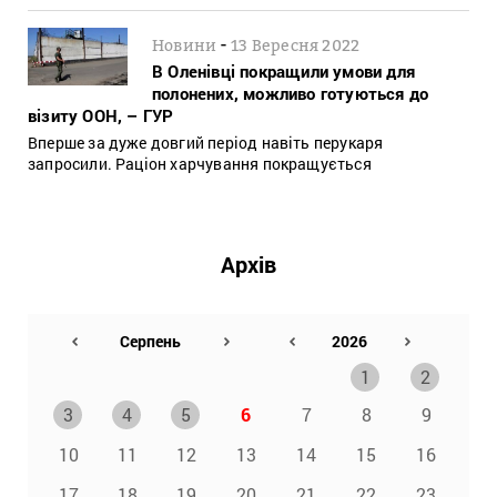
-
Новини
13 Вересня 2022
В Оленівці покращили умови для
полонених, можливо готуються до
візиту ООН, – ГУР
Вперше за дуже довгий період навіть перукаря
запросили. Раціон харчування покращується
Архів
1
2
3
4
5
6
7
8
9
10
11
12
13
14
15
16
17
18
19
20
21
22
23