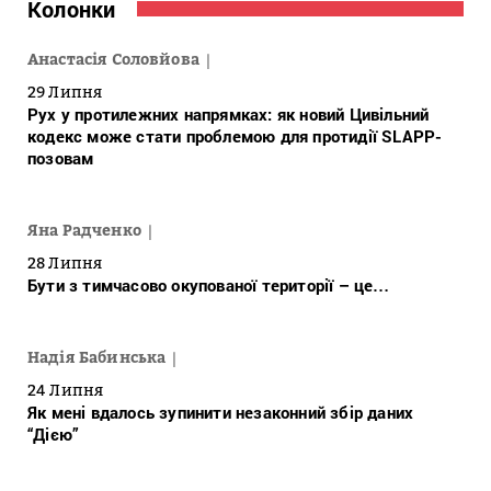
Колонки
Анастасія Соловйова
29 Липня
Рух у протилежних напрямках: як новий Цивільний
кодекс може стати проблемою для протидії SLAPP-
позовам
Яна Радченко
28 Липня
Бути з тимчасово окупованої території – це…
Надія Бабинська
24 Липня
Як мені вдалось зупинити незаконний збір даних
“Дією”