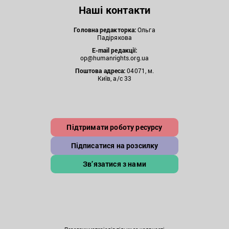
Наші контакти
Головна редакторка:
Ольга
Падірякова
E-mail редакції:
op@humanrights.org.ua
Поштова
адреса:
04071, м.
Київ, а/с 33
Підтримати роботу ресурсу
Підписатися на розсилку
Зв’язатися з нами