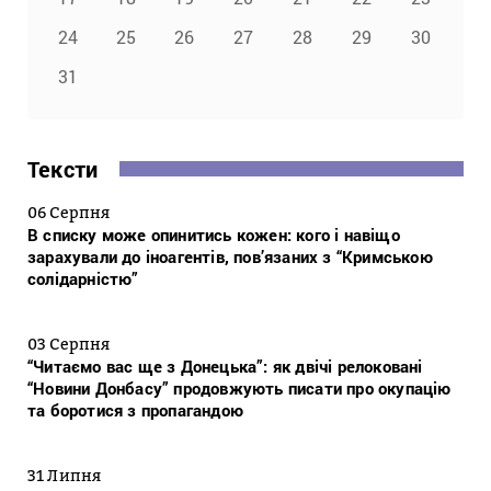
24
25
26
27
28
29
30
31
Тексти
06 Серпня
В списку може опинитись кожен: кого і навіщо
зарахували до іноагентів, пов’язаних з “Кримською
солідарністю”
03 Серпня
“Читаємо вас ще з Донецька”: як двічі релоковані
“Новини Донбасу” продовжують писати про окупацію
та боротися з пропагандою
31 Липня