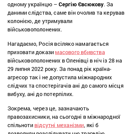
одному українцю –
Сергію Євсюкову
. За
даними слідства, саме він очолив та керував
колонією, де утримували
військовополонених.
Нагадаємо, Росія всіляко намагається
приховати докази
масового вбивства
військовополонених в Оленівці в ніч із 28 на
29 липня 2022 року. За понад рік країна-
агресор так і не допустила міжнародних
слідчих та спостерігачів ані до самого місця
вибуху, ані до потерпілих.
Зокрема, через це, зазначають
правозахисники, на сьогодні в міжнародної
спільноти
відсутні механізми
, які б
дозволили розслідувати цю трагедію.