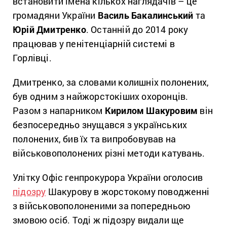
встановити імена кількох наглядачів – це
громадяни України
Василь Бакалинський
та
Юрій Дмитренко
. Останній до 2014 року
працював у пенітенціарній системі в
Горлівці.
Дмитренко, за словами колишніх полонених,
був одним з найжорстокіших охоронців.
Разом з напарником
Кирилом Шакуровим
він
безпосередньо знущався з українських
полонених, бив їх та випробовував на
військовополонених різні методи катувань.
Улітку Офіс генпрокурора України оголосив
підозру
Шакурову в жорстокому поводженні
з військовополоненими за попередньою
змовою осіб. Тоді ж підозру видали ще