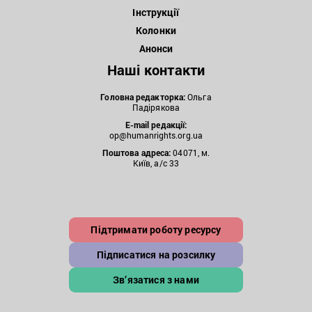
Інструкції
Колонки
Анонси
Наші контакти
Головна редакторка:
Ольга
Падірякова
E-mail редакції:
op@humanrights.org.ua
Поштова
адреса:
04071, м.
Київ, а/с 33
Підтримати роботу ресурсу
Підписатися на розсилку
Зв’язатися з нами