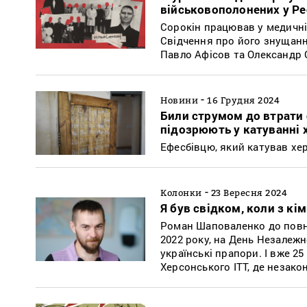
військовополонених у Ре
Сорокін працював у медичній
Свідчення про його знущання
Павло Афісов та Олександр 
-
Новини
16 Грудня 2024
Били струмом до втрати
підозрюють у катуванні 
Ефесбівцю, який катував хер
-
Колонки
23 Вересня 2024
Я був свідком, коли з кі
Роман Шаповаленко до повн
2022 року, на День Незалеж
українські прапори. І вже 2
Херсонського ІТТ, де незако