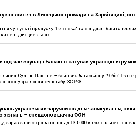
тував жителів Липецької громади на Харківщині, ог
итному пункті пропуску "Гоптівка" та в підвалі багатоповер
катівні для цивільних.
 під час окупації Балаклії катував українців струмо
сіянин Султан Паштов – бойовик батальйону "Чібіс" 16-ї ок
ального управління генштабу ЗС РФ.
увань українських заручників для залякування, пока
о зізнань – спецдоповідачка ООН
ду, зараз зареєстровано понад 130 000 кримінальних пров