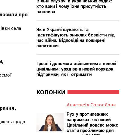
Вільні слухачі в українських судах:
хто вони і чому їхня присутність
важлива
олосили про
хівки села
Як в Україні шукають та
ідентифікують зниклих безвісти під
час війни. Відповіді на поширені
запитання
м,
Гроші і допомога звільненим з неволі
цивільним: уряд ввів новий порядок
підтримки, як її отримати
ремої
КОЛОНКИ
Анастасія Соловйова
рання,
Рух у протилежних
напрямках: як новий
аджень щодо
Цивільний кодекс може
стати проблемою для