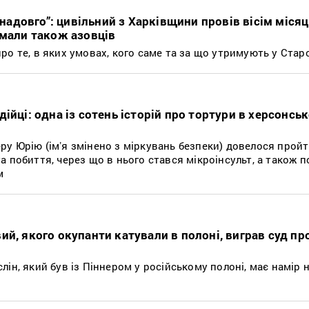
 надовго”: цивільний з Харківщини провів вісім місяц
имали також азовців
ро те, в яких умовах, кого саме та за що утримують у Стар
ійці: одна із сотень історій про тортури в херсонськ
у Юрію (імʼя змінено з міркувань безпеки) довелося пройт
 побиття, через що в нього стався мікроінсульт, а також 
м
й, якого окупанти катували в полоні, виграв суд пр
ін, який був із Піннером у російському полоні, має намір