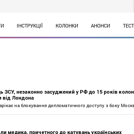
ТИ
ІНСТРУКЦІЇ
КОЛОНКИ
АНОНСИ
ТЕС
 ЗСУ, незаконно засуджений у РФ до 15 років колоні
и від Лондона
арікає на блокування дипломатичного доступу з боку Моск
ли медика, причетного до катувань українських