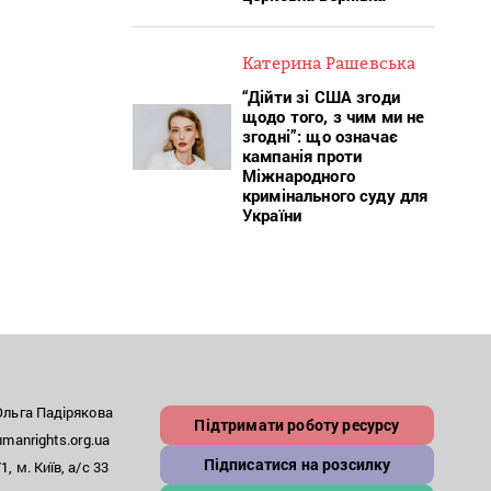
Катерина Рашевська
“Дійти зі США згоди
щодо того, з чим ми не
згодні”: що означає
кампанія проти
Міжнародного
кримінального суду для
України
льга Падірякова
Підтримати роботу ресурсу
anrights.org.ua
Підписатися на розсилку
, м. Київ, а/с 33