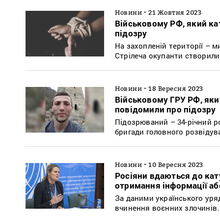
-
Новини
21 Жовтня 2023
Військовому РФ, який ка
підозру
На захопленій території – м
Стрілеча окупанти створили 
-
Новини
18 Вересня 2023
Військовому ГРУ РФ, який
повідомили про підозру
Підозрюваний – 34-річний ро
бригади головного розвідув
-
Новини
10 Вересня 2023
Росіяни вдаються до кат
отримання інформації аб
За даними українського уря
вчинення воєнних злочинів.