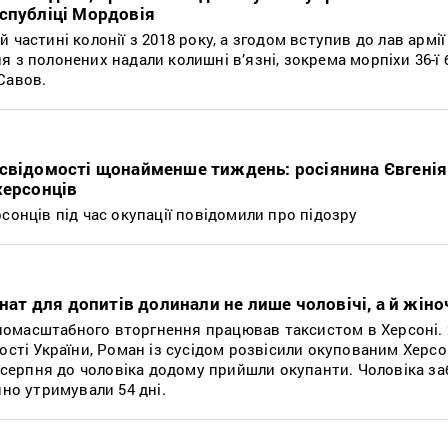
спубліці Мордовія
 частині колонії з 2018 року, а згодом вступив до лав армії
 з полонених надали колишні в’язні, зокрема морпіхи 36-ї
Савов.
 свідомості щонайменше тиждень: росіянина Євгенія
херсонців
сонців під час окупації повідомили про підозру
мнат для допитів долинали не лише чоловічі, а й жіно
омасштабного вторгнення працював таксистом в Херсоні. 
ності України, Роман із сусідом розвісили окупованим Херс
5 серпня до чоловіка додому прийшли окупанти. Чоловіка за
нно утримували 54 дні.