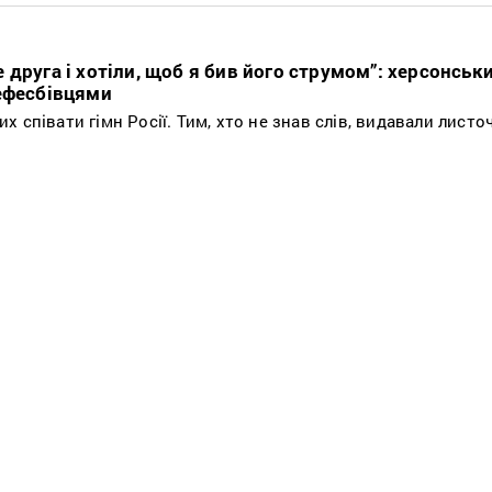
друга і хотіли, щоб я бив його струмом”: херсонськ
ефесбівцями
 співати гімн Росії. Тим, хто не знав слів, видавали листоч