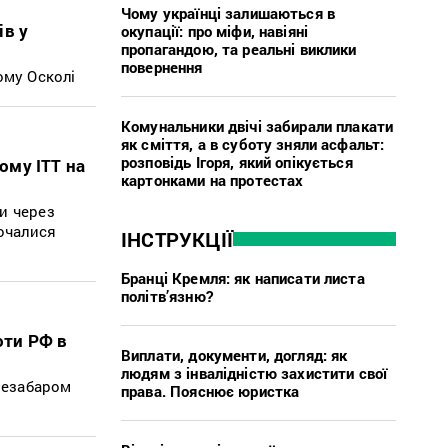
Чому українці залишаються в
ів у
окупації: про міфи, навіяні
пропагандою, та реальні виклики
повернення
ому Осколі
Комунальники двічі забирали плакати
як сміття, а в суботу зняли асфальт:
розповідь Ігоря, який опікується
ому ІТТ на
картонками на протестах
и через
почалися
ІНСТРУКЦІЇ
Бранці Кремля: як написати листа
політв’язню?
оти РФ в
Виплати, документи, догляд: як
людям з інвалідністю захистити свої
 незабаром
права. Пояснює юристка