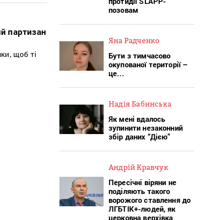
протидії SLAPP-
позовам
ий партизан
Яна Радченко
ки, щоб ті
Бути з тимчасово
окупованої території –
це…
Надія Бабинська
Як мені вдалось
зупинити незаконний
збір даних “Дією”
Андрій Кравчук
Пересічні віряни не
поділяють такого
ворожого ставлення до
ЛГБТІК+-людей, як
церковна верхівка