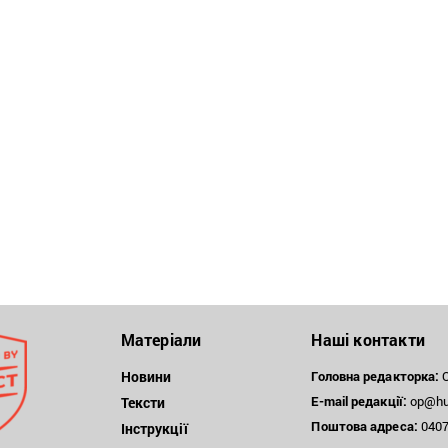
Матеріали
Наші контакти
Новини
Головна редакторка:
О
E-mail редакції:
op@hum
Тексти
Поштова
адреса:
04071
Інструкції