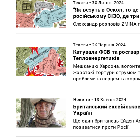
-
Тексти
30 Липня 2024
“Як везуть в Оскол, то це
російському СІЗО, де тр
Олександр розповів ZMINA п
-
Тексти
26 Червня 2024
Катували ФСБ та росгвард
Теплоенергетиків
Мешканцю Херсона, волонтер
жорстокі тортури струмом та
проблеми із серцем та зоро
-
Новини
13 Квітня 2024
Британський ексвійськови
Україні
Ще один британець Ейден Асл
позиватися проти Росії.