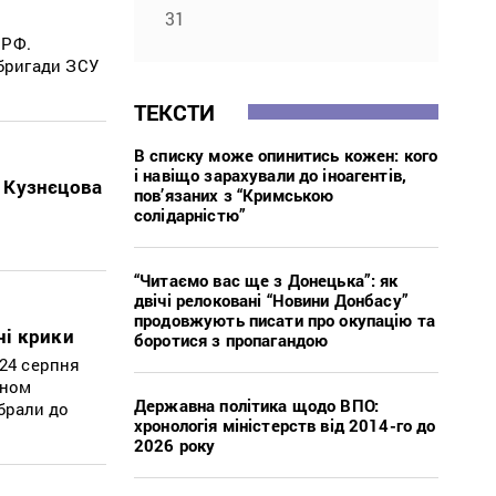
31
 РФ.
 бригади ЗСУ
ТЕКСТИ
В списку може опинитись кожен: кого
і навіщо зарахували до іноагентів,
 Кузнєцова
пов’язаних з “Кримською
солідарністю”
“Читаємо вас ще з Донецька”: як
двічі релоковані “Новини Донбасу”
продовжують писати про окупацію та
чі крики
боротися з пропагандою
24 серпня
оном
Державна політика щодо ВПО:
брали до
хронологія міністерств від 2014-го до
2026 року