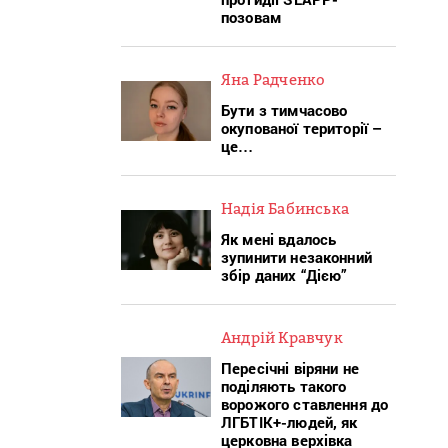
позовам
Яна Радченко
Бути з тимчасово
окупованої території –
це…
Надія Бабинська
Як мені вдалось
зупинити незаконний
збір даних “Дією”
Андрій Кравчук
Пересічні віряни не
поділяють такого
ворожого ставлення до
ЛГБТІК+-людей, як
церковна верхівка