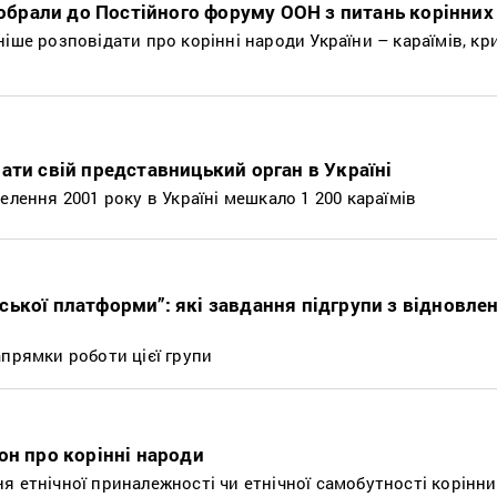
 обрали до Постійного форуму ООН з питань корінних
іше розповідати про корінні народи України – караїмів, кр
ати свій представницький орган в Україні
елення 2001 року в Україні мешкало 1 200 караїмів
ької платформи”: які завдання підгрупи з відновле
апрямки роботи цієї групи
он про корінні народи
я етнічної приналежності чи етнічної самобутності корінни