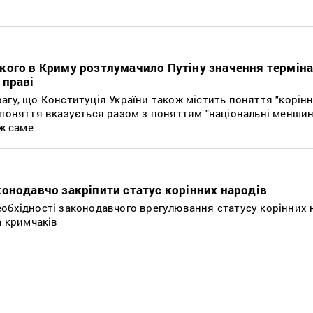
ого в Криму розтлумачило Путіну значення терміна 
 праві
гу, що Конституція України також містить поняття "корінні
 поняття вказується разом з поняттям "національні меншин
 ж саме
онодавчо закріпити статус корінних народів
обхідності законодавчого врегулювання статусу корінних н
а кримчаків