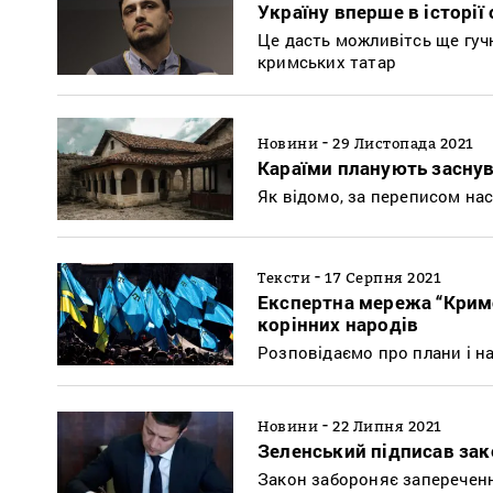
Україну вперше в історії
Це дасть можливітсь ще гучн
кримських татар
-
Новини
29 Листопада 2021
Караїми планують заснув
Як відомо, за переписом нас
-
Тексти
17 Серпня 2021
Експертна мережа “Кримс
корінних народів
Розповідаємо про плани і н
-
Новини
22 Липня 2021
Зеленський підписав зак
Закон забороняє запереченн