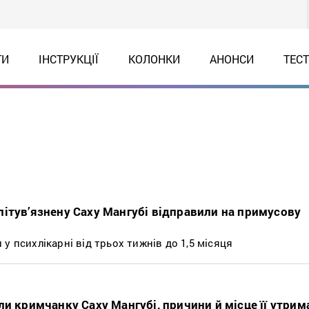
ТИ
ІНСТРУКЦІЇ
КОЛОНКИ
АНОНСИ
ТЕС
ітув’язнену Саху Мангубі відправили на примусову
у психлікарні від трьох тижнів до 1,5 місяця
и кримчанку Саху Мангубі, причини й місце її утрим