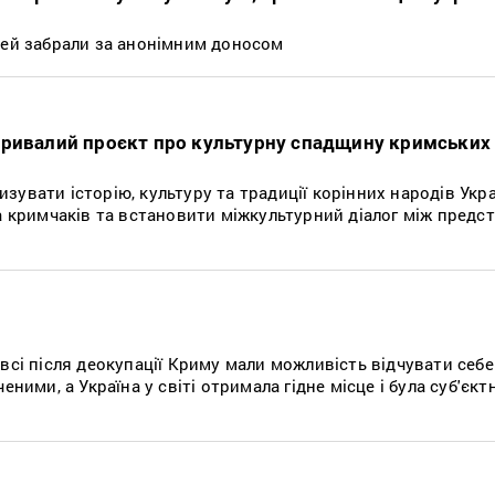
тей забрали за анонімним доносом
ривалий проєкт про культурну спадщину кримських 
увати історію, культуру та традиції корінних народів Укра
та кримчаків та встановити міжкультурний діалог між пред
всі після деокупації Криму мали можливість відчувати себе
еними, а Україна у світі отримала гідне місце і була суб'єк