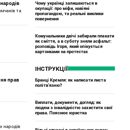
 народів
Чому українці залишаються в
окупації: про міфи, навіяні
имчаків та
пропагандою, та реальні виклики
повернення
Комунальники двічі забирали плакати
як сміття, а в суботу зняли асфальт:
розповідь Ігоря, який опікується
картонками на протестах
ІНСТРУКЦІЇ
ння прав
Бранці Кремля: як написати листа
політв’язню?
Виплати, документи, догляд: як
людям з інвалідністю захистити свої
права. Пояснює юристка
х народів
Вільні слухачі в українських судах: