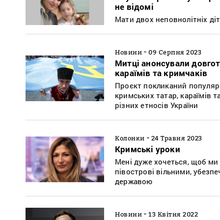
не відомі
Мати двох неповнолітніх ді
-
Новини
09 Серпня 2023
Митці анонсували довгот
караїмів та кримчаків
Проєкт покликаний популяриз
кримських татар, караїмів 
різних етносів України
-
Колонки
24 Травня 2023
Кримські уроки
Мені дуже хочеться, щоб ми 
півострові вільними, убезпеч
державою
-
Новини
13 Квітня 2022