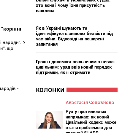
хто вони і чому їхня присутність
важлива
Як в Україні шукають та
“корінні
ідентифікують зниклих безвісти під
час війни. Відповіді на поширені
 народи". У
запитання
и", що
Гроші і допомога звільненим з неволі
цивільним: уряд ввів новий порядок
підтримки, як її отримати
ародів -
КОЛОНКИ
Анастасія Соловйова
Рух у протилежних
напрямках: як новий
Цивільний кодекс може
стати проблемою для
протидії SLAPP-