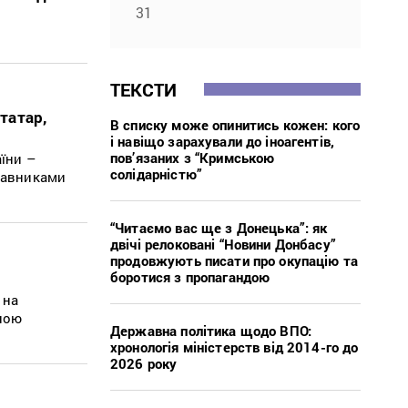
31
ТЕКСТИ
татар,
В списку може опинитись кожен: кого
і навіщо зарахували до іноагентів,
пов’язаних з “Кримською
їни –
солідарністю”
ставниками
“Читаємо вас ще з Донецька”: як
двічі релоковані “Новини Донбасу”
продовжують писати про окупацію та
боротися з пропагандою
 на
тною
Державна політика щодо ВПО:
хронологія міністерств від 2014-го до
2026 року