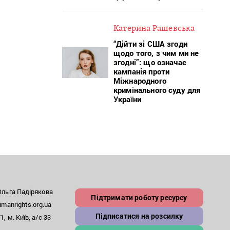
Катерина Рашевська
“Дійти зі США згоди
щодо того, з чим ми не
згодні”: що означає
кампанія проти
Міжнародного
кримінального суду для
України
льга Падірякова
Підтримати роботу ресурсу
anrights.org.ua
Підписатися на розсилку
, м. Київ, а/с 33