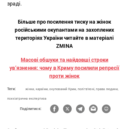
зраді.
Більше про посилення тиску на жінок
російськими окупантами на захоплених
територіях України читайте в матеріалі
ZMINA
Масові обшуки та найдовші строки
ув’язнення: чому в Криму посилили репресії
проти жінок
Теги:
жінки,
караїми,
окупований Крим,
політв’язні,
права людини,
психіатрична експертиза
Поділитися: