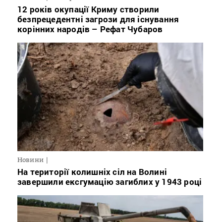
12 років окупації Криму створили
безпрецедентні загрози для існування
корінних народів – Рефат Чубаров
Новини
На території колишніх сіл на Волині
завершили ексгумацію загиблих у 1943 році