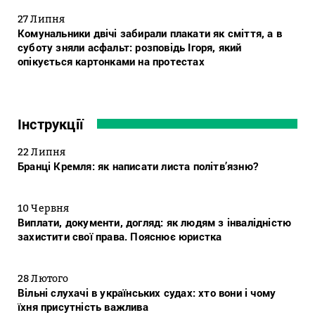
27 Липня
Комунальники двічі забирали плакати як сміття, а в
суботу зняли асфальт: розповідь Ігоря, який
опікується картонками на протестах
Інструкції
22 Липня
Бранці Кремля: як написати листа політв’язню?
10 Червня
Виплати, документи, догляд: як людям з інвалідністю
захистити свої права. Пояснює юристка
28 Лютого
Вільні слухачі в українських судах: хто вони і чому
їхня присутність важлива