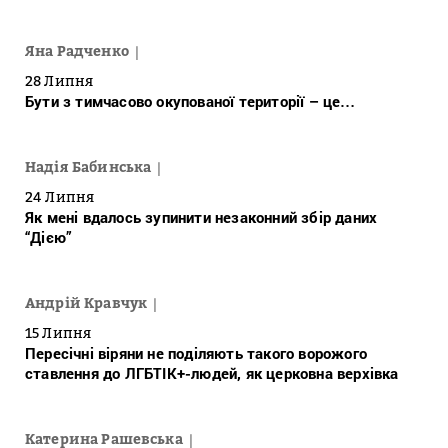
Яна Радченко
28 Липня
Бути з тимчасово окупованої території – це…
Надія Бабинська
24 Липня
Як мені вдалось зупинити незаконний збір даних
“Дією”
Андрій Кравчук
15 Липня
Пересічні віряни не поділяють такого ворожого
ставлення до ЛГБТІК+-людей, як церковна верхівка
Катерина Рашевська