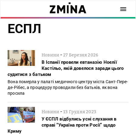
ЕСПЛ
-
Новини
27 Березня 2026
В Іспанії провели евтаназію Ноелії
Кастільо, якій довелося заради цього
судитися з батьком
Вона померла у палаті медичного центру міста Сант-Пере-
де-Рібес, а процедуру проводили без батьків, як вона
просила
-
Новини
13 Грудня 2023
У ЄСПЛ відбулись усні слухання в
справі “Україна проти Росії” щодо
Криму