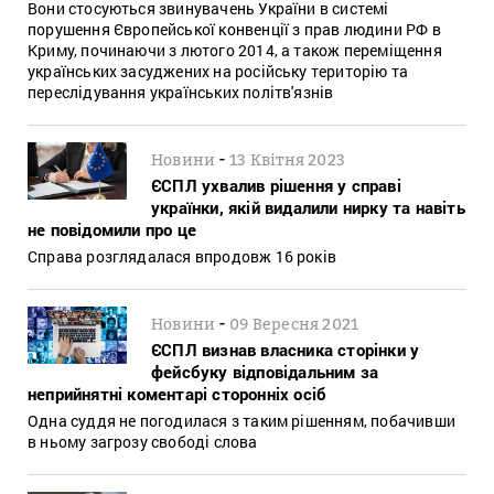
Вони стосуються звинувачень України в системі
порушення Європейської конвенції з прав людини РФ в
Криму, починаючи з лютого 2014, а також переміщення
українських засуджених на російську територію та
переслідування українських політв'язнів
-
Новини
13 Квітня 2023
ЄСПЛ ухвалив рішення у справі
українки, якій видалили нирку та навіть
не повідомили про це
Справа розглядалася впродовж 16 років
-
Новини
09 Вересня 2021
ЄСПЛ визнав власника сторінки у
фейсбуку відповідальним за
неприйнятні коментарі сторонніх осіб
Одна суддя не погодилася з таким рішенням, побачивши
в ньому загрозу свободі слова