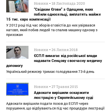
-
Новини
18 Листопада 2020
“Свідкам Єгови” з Одещини, яких
побили односельці, виплатять майже
15 тис. євро компенсації
У 2012 році під час зборів єговістів до них увірвався
натовп, який побив людей та спалив машину одному з
прихожан
-
Новини
26 Липня 2018
ЄСПЛ вимагає від російської влади
надавати Сенцову своєчасну медичну
допомогу
Український режисер тримає голодування 73-й день
-
Новини
27 Травня 2015
Адвокати вирішили оскаржити
люстрацію у Європейському суді
Адвокати вирішили подати позов до ЕСПЛ через
порушення, що відбуваються під час процедури люстрації