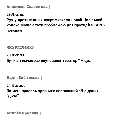
Анастасія Соловйова
29 Липня
Рух у протилежних напрямках: як новий Цивільний
кодекс може стати проблемою для протидії SLAPP-
позовам
Яна Радченко
28 Липня
Бути з тимчасово окупованої території – це…
Надія Бабинська
24 Липня
Як мені вдалось зупинити незаконний збір даних
“Дією”
Андрій Кравчук