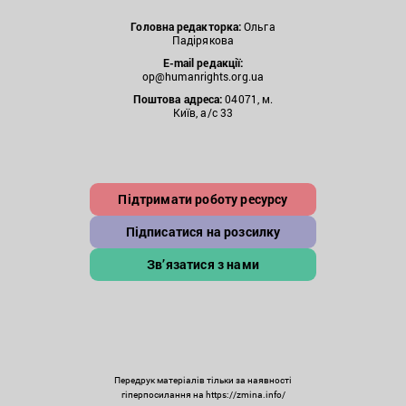
Головна редакторка:
Ольга
Падірякова
E-mail редакції:
op@humanrights.org.ua
Поштова
адреса:
04071, м.
Київ, а/с 33
Підтримати роботу ресурсу
Підписатися на розсилку
Зв’язатися з нами
Передрук матеріалів тільки за наявності
гіперпосилання на https://zmina.info/