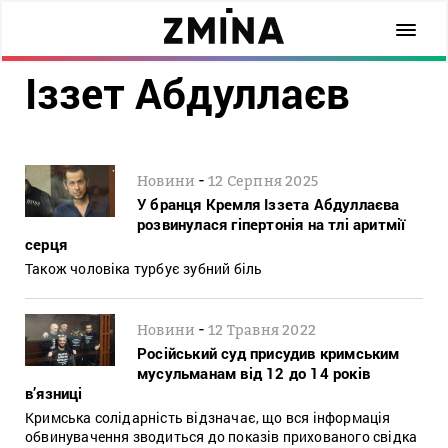
Іззет Абдуллаєв
-
Новини
12 Серпня 2025
У бранця Кремля Іззета Абдуллаєва
розвинулася гіпертонія на тлі аритмії
серця
Також чоловіка турбує зубний біль
-
Новини
12 Травня 2022
Російський суд присудив кримським
мусульманам від 12 до 14 років
в’язниці
Кримська солідарність відзначає, що вся інформація
обвинувачення зводиться до показів прихованого свідка