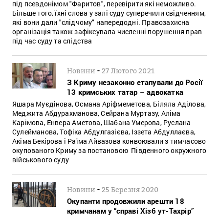
під псевдонімом "Фаритов", перевірити які неможливо.
Більше того, їхні слова у залі суду суперечили свідченням,
які вони дали "слідчому" напередодні. Правозахисна
організація також зафіксувала численні порушення прав
під час суду та слідства
-
Новини
27 Лютого 2021
З Криму незаконно етапували до Росії
13 кримських татар – адвокатка
Яшара Муєдінова, Османа Аріфмеметова, Біляла Аділова,
Меджита Абдурахманова, Сейрана Муртазу, Аліма
Карімова, Енвера Аметова, Шабана Умерова, Руслана
Сулейманова, Тофіка Абдулгазієва, Іззета Абдуллаєва,
Акіма Бекірова і Раїма Айвазова конвоювали з тимчасово
окупованого Криму за постановою Південного окружного
військового суду
-
Новини
25 Березня 2020
Окупанти продовжили арешти 18
кримчанам у “справі Хізб ут-Тахрір”