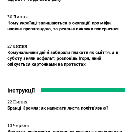
30 Липня
Чому українці залишаються в окупації: про міфи,
навіяні пропагандою, та реальні виклики повернення
27 Липня
Комунальники двічі забирали плакати як сміття, а в
суботу зняли асфальт: розповідь Ігоря, який
опікується картонками на протестах
Інструкції
22 Липня
Бранці Кремля: як написати листа політв’язню?
10 Червня
Виплати, документи, догляд: як людям з інвалідністю