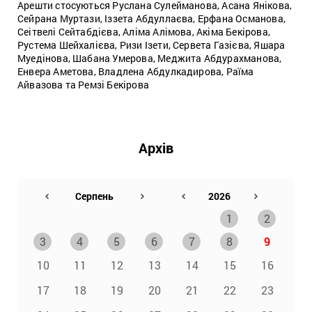
Арешти стосуються Руслана Сулейманова, Асана Янікова,
Сейрана Муртази, Іззета Абдуллаєва, Ерфана Османова,
Сеітвелі Сейтабдієва, Аліма Алімова, Акіма Бекірова,
Рустема Шейхалієва, Ризи Ізети, Сервета Газієва, Яшара
Муедінова, Шабана Умерова, Меджита Абдурахманова,
Енвера Аметова, Владлена Абдулкадирова, Раїма
Айвазова та Ремзі Бекірова
Архів
1
2
3
4
5
6
7
8
9
10
11
12
13
14
15
16
17
18
19
20
21
22
23