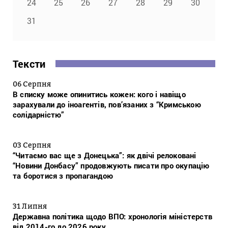
24
25
26
27
28
29
30
31
Тексти
06 Серпня
В списку може опинитись кожен: кого і навіщо
зарахували до іноагентів, пов’язаних з “Кримською
солідарністю”
03 Серпня
“Читаємо вас ще з Донецька”: як двічі релоковані
“Новини Донбасу” продовжують писати про окупацію
та боротися з пропагандою
31 Липня
Державна політика щодо ВПО: хронологія міністерств
від 2014-го до 2026 року