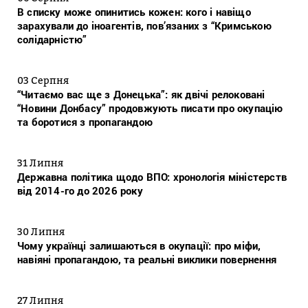
В списку може опинитись кожен: кого і навіщо
зарахували до іноагентів, пов’язаних з “Кримською
солідарністю”
03 Серпня
“Читаємо вас ще з Донецька”: як двічі релоковані
“Новини Донбасу” продовжують писати про окупацію
та боротися з пропагандою
31 Липня
Державна політика щодо ВПО: хронологія міністерств
від 2014-го до 2026 року
30 Липня
Чому українці залишаються в окупації: про міфи,
навіяні пропагандою, та реальні виклики повернення
27 Липня