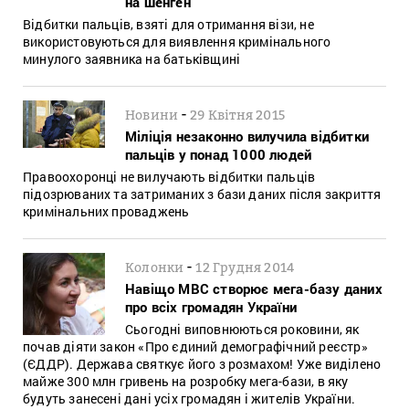
на шенген
Відбитки пальців, взяті для отримання візи, не
використовуються для виявлення кримінального
минулого заявника на батьківщині
-
Новини
29 Квітня 2015
Міліція незаконно вилучила відбитки
пальців у понад 1000 людей
Правоохоронці не вилучають відбитки пальців
підозрюваних та затриманих з бази даних після закриття
кримінальних проваджень
-
Колонки
12 Грудня 2014
Навіщо МВС створює мега-базу даних
про всіх громадян України
Сьогодні виповнюються роковини, як
почав діяти закон «Про єдиний демографічний реєстр»
(ЄДДР). Держава святкує його з розмахом! Уже виділено
майже 300 млн гривень на розробку мега-бази, в яку
будуть занесені дані усіх громадян і жителів України.