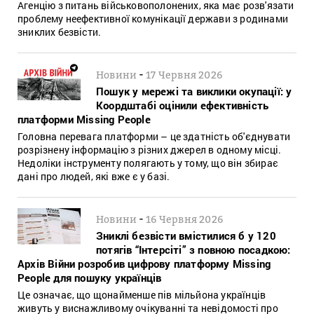
Агенцію з питань військовополонених, яка має розв'язати
проблему неефективної комунікації держави з родинами
зниклих безвісти.
-
Новини
17 Червня 2026
Пошук у мережі та виклики окупації: у
Коордштабі оцінили ефективність
платформи Missing People
Головна перевага платформи – це здатність об'єднувати
розрізнену інформацію з різних джерел в одному місці.
Недоліки інструменту полягають у тому, що він збирає
дані про людей, які вже є у базі.
-
Новини
16 Червня 2026
Зниклі безвісти вмістилися б у 120
потягів “Інтерсіті” з повною посадкою:
Архів Війни розробив цифрову платформу Missing
People для пошуку українців
Це означає, що щонайменше пів мільйона українців
живуть у виснажливому очікуванні та невідомості про