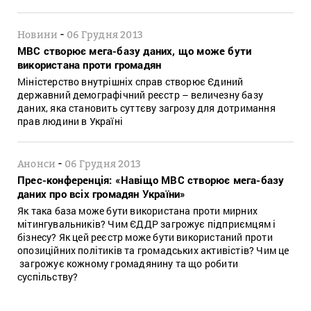
-
Новини
06 Грудня 2013
МВС створює мега-базу даних, що може бути
використана проти громадян
Міністерство внутрішніх справ створює Єдиний
державний демографічний реєстр – величезну базу
даних, яка становить суттєву загрозу для дотримання
прав людини в Україні
-
Анонси
06 Грудня 2013
Прес-конференція: «Навіщо МВС створює мега-базу
даних про всіх громадян України»
Як така база може бути використана проти мирних
мітингувальників? Чим ЄДДР загрожує підприємцям і
бізнесу? Як цей реєстр може бути використаний проти
опозиційних політиків та громадських активістів? Чим це
загрожує кожному громадянину та що робити
суспільству?