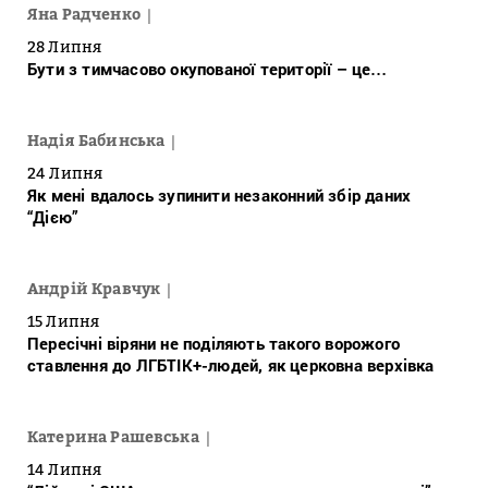
Яна Радченко
28 Липня
Бути з тимчасово окупованої території – це…
Надія Бабинська
24 Липня
Як мені вдалось зупинити незаконний збір даних
“Дією”
Андрій Кравчук
15 Липня
Пересічні віряни не поділяють такого ворожого
ставлення до ЛГБТІК+-людей, як церковна верхівка
Катерина Рашевська
14 Липня