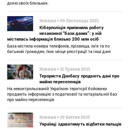
долю своїх близьких.
-
Новини
09 Листопада 2021
Кіберполіція припинила роботу
незаконної “бази даних”: у ній
містилась інформація близько 200 млн осіб
База містила номера телефонів, прізвища, ім’я та по
батькові громадян, їхнє місце реєстрації та інші дані
-
Новини
15 Травня 2015
Терористи Донбасу продають дані про
майно переселенців
На неконтрольованій Україною території бойовики
продають інформацію з податкової та нотаріальної баз
про майно переселенців
-
Новини
29 Квітня 2015
Українці здаватимуть відбитки пальців