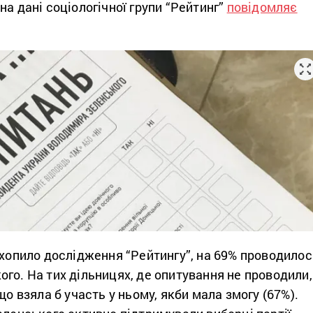
на дані соціологічної групи “Рейтинг”
повідомляє
охопило дослідження “Рейтингу”, на 69% проводилос
го. На тих дільницях, де опитування не проводили,
що взяла б участь у ньому, якби мала змогу (67%).