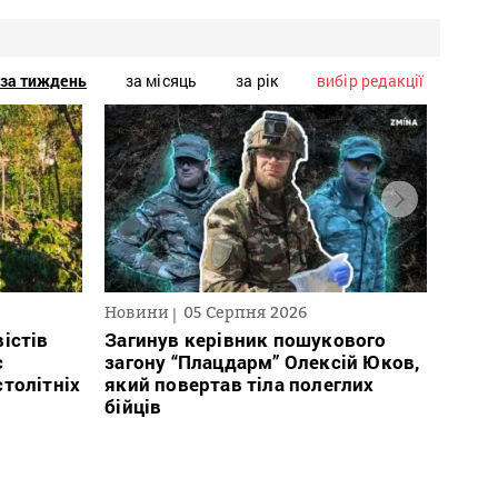
за тиждень
за місяць
за рік
вибір редакції
Новини
05 Серпня 2026
Нови
істів
Загинув керівник пошукового
Полі
с
загону “Плацдарм” Олексій Юков,
Вигів
столітніх
який повертав тіла полеглих
дван
бійців
росій