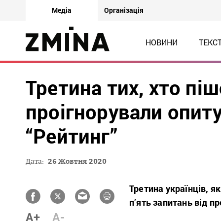
Медіа
Організація
НОВИНИ
ТЕКС
Третина тих, хто піш
проігнорували опит
“Рейтинг”
Дата:
26 Жовтня 2020
Третина українців, я
п’ять запитань від 
A+
A-