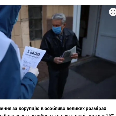
нення за корупцію в особливо великих розмірах
о брав участь у виборах і в опитуванні, проти – 16%.