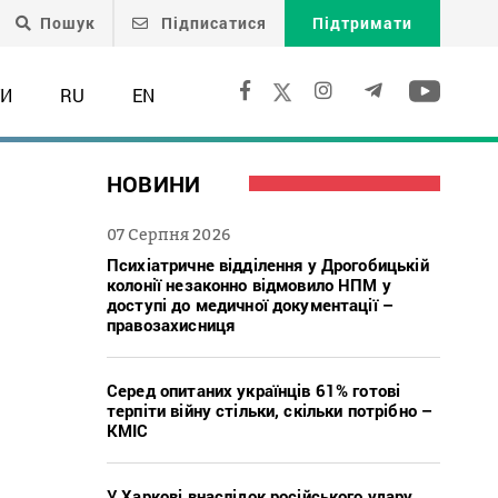
Пошук
Підписатися
Підтримати
ТИ
RU
EN
НОВИНИ
07 Серпня 2026
Психіатричне відділення у Дрогобицькій
колонії незаконно відмовило НПМ у
доступі до медичної документації –
правозахисниця
Серед опитаних українців 61% готові
терпіти війну стільки, скільки потрібно –
КМІС
У Харкові внаслідок російського удару