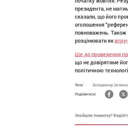
початку жовтня. Резу
президента, не мати
сказали, що його про
оголошення “референ
повноважень. Також 
розцінювати як
втру
Ще до проведення пр
що не довірятиме йо
політичною технолог
Теги:
Володимир Зеленсь
Поділитися:
Знайшли помилку? Виділіть