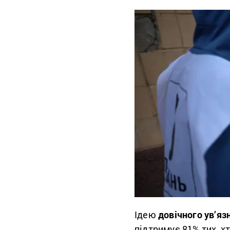
Ідею
довічного ув’яз
підтримує 81% тих, хт