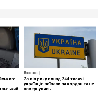
Новини
ійського
За пів року понад 244 тисячі
українців поїхали за кордон та не
ольський
повернулись