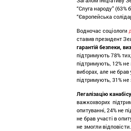
Загалом ініціативу З
“Слуга народу” (63% б
“Європейська солідар
Водночас соціологи
ставив президент Зе
гарантій безпеки, 
підтримують 78% тих, 
підтримують, 12% не 
виборах, але не брав 
підтримують, 31% не 
Легалізацію канабісу
важкохворих підтриму
опитуванні, 24% не п
не брав участі в опит
не змогли відповісти