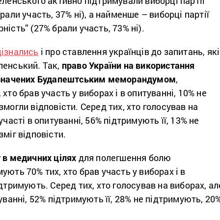
еленського активно підтримували виборці партії
рали участь, 37% ні), а найменше – виборці партії
ність” (27% брали участь, 73% ні).
дізнались
і про ставлення українців до запитань, які
ленський. Так,
право України на використання
визначених Будапештським меморандумом
,
хто брав участь у виборах і в опитуванні, 10% не
змогли відповісти. Серед тих, хто голосував на
участі в опитуванні, 56% підтримують її, 13% не
зміг відповісти.
 в медичних цілях
для полегшення болю
ють 70% тих, хто брав участь у виборах і в
ідтримують. Серед тих, хто голосував на виборах, ал
уванні, 52% підтримують її, 28% не підтримують, 20
.