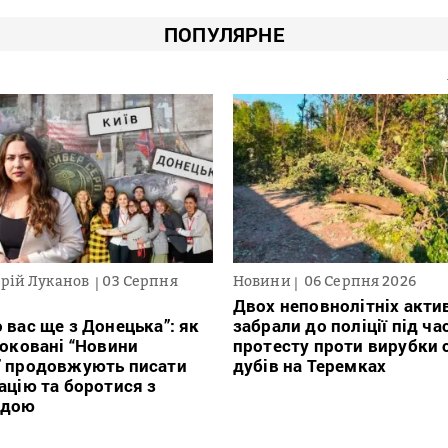
ПОПУЛЯРНЕ
рій Луканов
03 Серпня
Новини
06 Серпня 2026
Двох неповнолітніх актив
 вас ще з Донецька”: як
забрали до поліції під ча
локовані “Новини
протесту проти вирубки 
” продовжують писати
дубів на Теремках
ацію та боротися з
ндою