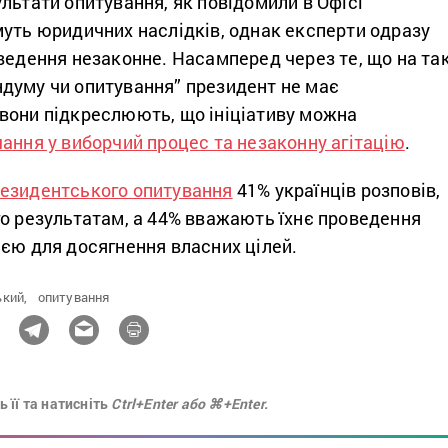
льтати опитування, як повідомили в Офісі
муть юридичних наслідків, однак експерти одразу
ведення незаконне. Насамперед через те, що на та
думу чи опитування” президент не має
вони підкреслюють, що ініціативу можна
чання у виборчий процес та незаконну агітацію
.
езидентського опитування
41% українців розповів,
го результатам, а 44% вважають їхнє проведення
ією для досягнення власних цілей.
кий,
опитування
 її та натисніть
Ctrl+Enter або ⌘+Enter.