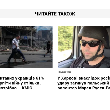
ЧИТАЙТЕ ТАКОЖ
Новини
итаних українців 61%
У Харкові внаслідок рос
рпіти війну стільки,
удару загинув польський
потрібно – КМІС
волонтер Марек Русек-В