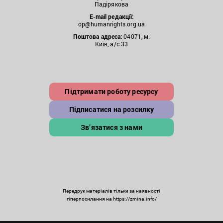
Падірякова
E-mail редакції:
op@humanrights.org.ua
Поштова
адреса:
04071, м.
Київ, а/с 33
Підтримати роботу ресурсу
Підписатися на розсилку
Зв’язатися з нами
Передрук матеріалів тільки за наявності
гіперпосилання на https://zmina.info/