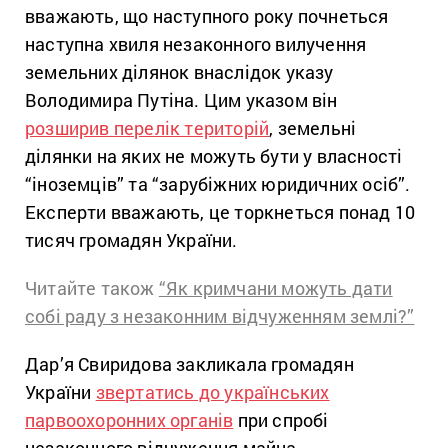
вважають, що наступного року почнеться
наступна хвиля незаконного вилучення
земельних ділянок внаслідок указу
Володимира Путіна. Цим указом він
розширив перелік територій
, земельні
ділянки на яких не можуть бути у власності
“іноземців” та “зарубіжних юридичних осіб”.
Експерти вважають, це торкнеться понад 10
тисяч громадян України.
Читайте також
“Як кримчани можуть дати
собі раду з незаконним відчуженням землі?”
Дар’я Свиридова закликала громадян
України
звертатись до українських
парвоохоронних органів
при спробі
незаконного відчуження майна.