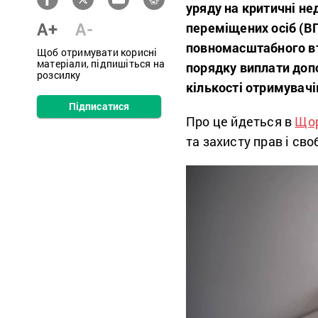
уряду на критичні н
A+
A-
переміщених осіб (ВП
повномасштабного вто
Щоб отримувати корисні
матеріали, підпишіться на
порядку виплати доп
розсилку
кількості отримувачів
Підписатися
Про це йдеться в
Щор
та захисту прав і сво