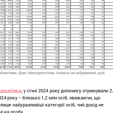
областями. Дані: Мінсоцполітики. Клікніть на зображення, щоб
цполітики
, у січні 2024 року допомогу отримували 2
024 року – близько 1,2 млн осіб, зважаючи, що
ише найуразливіші категорії осіб, чий дохід не
і на особу.