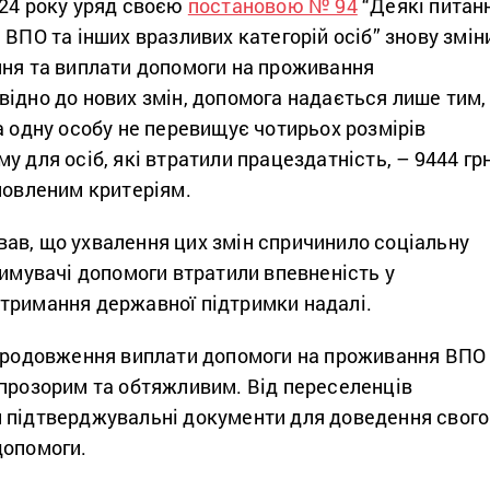
024 року уряд своєю
постановою № 94
“Деякі питан
 ВПО та інших вразливих категорій осіб” знову змін
ння та виплати допомоги на проживання
ідно до нових змін, допомога надається лише тим,
а одну особу не перевищує чотирьох розмірів
у для осіб, які втратили працездатність, – 9444 гр
новленим критеріям.
ав, що ухвалення цих змін спричинило соціальну
римувачі допомоги втратили впевненість у
тримання державної підтримки надалі.
 продовження виплати допомоги на проживання ВПО
епрозорим та обтяжливим. Від переселенців
 підтверджувальні документи для доведення свого
допомоги.