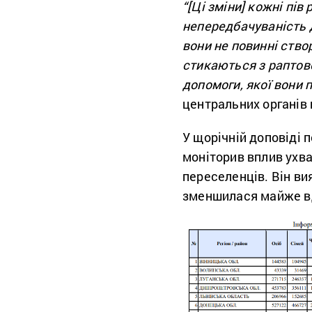
“[Ці зміни] кожні пів
непередбачуваність д
вони не повинні ство
стикаються з раптов
допомоги, якої вони 
центральних органів
У щорічній доповіді
моніторив вплив ухва
переселенців. Він ви
зменшилася майже вд