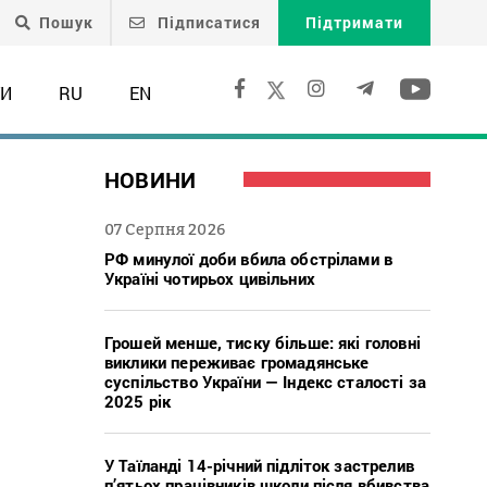
Пошук
Підписатися
Підтримати
ТИ
RU
EN
НОВИНИ
07 Серпня 2026
РФ минулої доби вбила обстрілами в
Україні чотирьох цивільних
Грошей менше, тиску більше: які головні
виклики переживає громадянське
суспільство України — Індекс сталості за
2025 рік
У Таїланді 14-річний підліток застрелив
п’ятьох працівників школи після вбивства