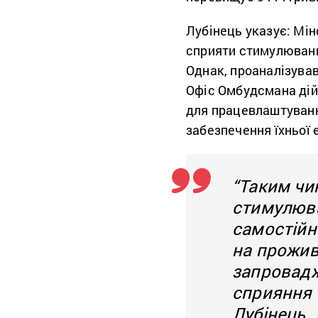
Лубінець указує: Мін
сприяти стимулюванн
Однак, проаналізував
Офіс Омбудсмана дій
для працевлаштуванн
забезпечення їхньої 
“Таким чин
стимулюва
самостійн
на прожив
запровадж
сприяння т
Лубінець.