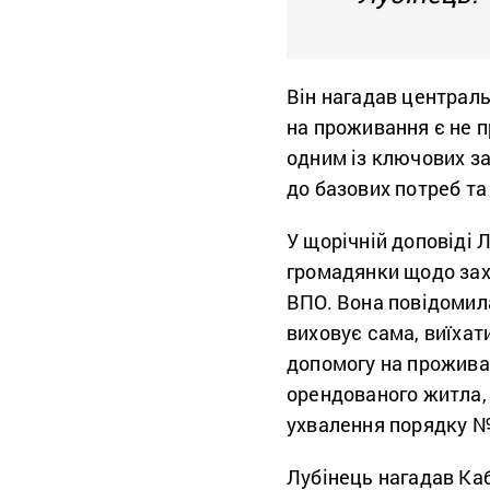
Він нагадав централ
на проживання є не 
одним із ключових за
до базових потреб та
У щорічній доповіді 
громадянки щодо зах
ВПО. Вона повідомила
виховує сама, виїхат
допомогу на прожива
орендованого житла, 
ухвалення порядку №
Лубінець нагадав Каб