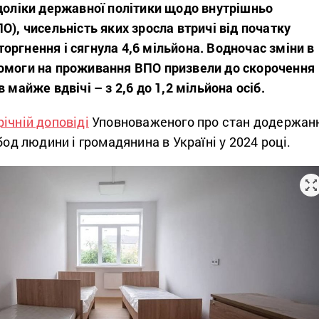
едоліки державної політики щодо внутрішньо
О), чисельність яких зросла втричі від початку
ргнення і сягнула 4,6 мільйона. Водночас зміни в
омоги на проживання ВПО призвели до скорочення
 майже вдвічі – з 2,6 до 1,2 мільйона осіб.
ічній доповіді
Уповноваженого про стан додержан
бод людини і громадянина в Україні у 2024 році.