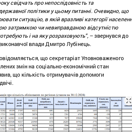
 року свідчать про непослідовність та
ержавної політики у цьому питанні. Очевидно, що
рювати ситуацію, в якій вразливі категорії населен
ою затримкою чи невиправданою відсутністю
потребують і на яку розраховують”,
– звернувся до
 виконавчої влади Дмитро Лубінець.
 повідомляється, що секретаріат Уповноваженого
лених змін на соціально-економічний стан
явив, що кількість отримувачів допомоги
вічі.