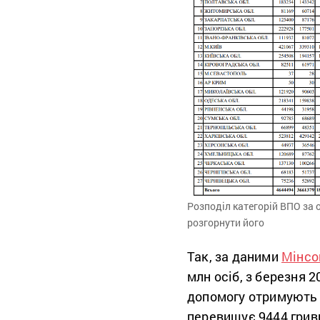
Розподіл категорій ВПО за 
розгорнути його
Так, за даними
Мінсо
млн осіб, з березня 2
допомогу отримують л
перевищує 9444 гривн