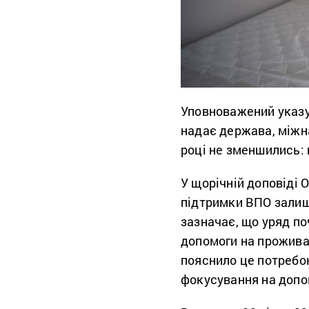
Уповноважений указу
надає держава, міжна
році не зменшились:
У щорічній доповіді
підтримки ВПО залиш
зазначає, що уряд по
допомоги на прожив
пояснило це потребо
фокусування на допом