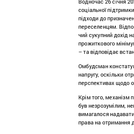
Водночас 26 січня 2
соціальної підтримки
підходи до призначе
переселенцям. Відпов
чий сукупний дохід н
прожиткового мінімум
– та відповідає вста
Омбудсман констатув
напругу, оскільки от
перспективах щодо о
Крім того, механізм
був незрозумілим, н
вимагалося надавати
права на отримання 