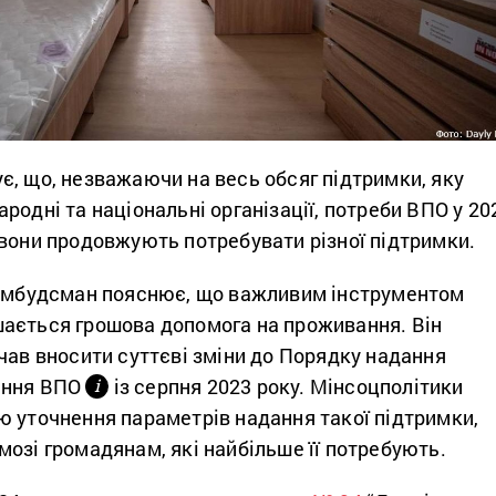
є, що, незважаючи на весь обсяг підтримки, яку
родні та національні організації, потреби ВПО у 20
 вони продовжують потребувати різної підтримки.
 Омбудсман пояснює, що важливим інструментом
ається грошова допомога на проживання. Він
чав вносити суттєві зміни до Порядку надання
ання ВПО
із серпня 2023 року. Мінсоцполітики
і
ю уточнення параметрів надання такої підтримки,
озі громадянам, які найбільше її потребують.