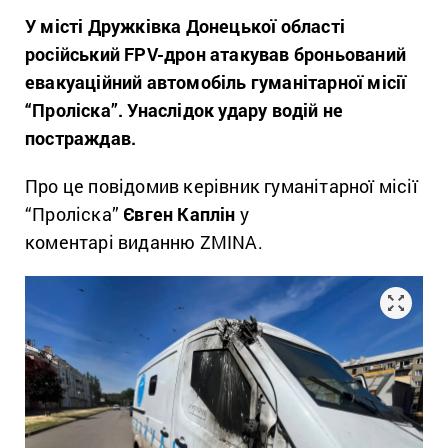
У місті Дружківка Донецької області
російський FPV-дрон атакував броньований
евакуаційний автомобіль гуманітарної місії
“Проліска”. Унаслідок удару водій не
постраждав.
Про це повідомив керівник гуманітарної місії
“Проліска”
Євген Каплін
у
коментарі
виданню ZMINA.