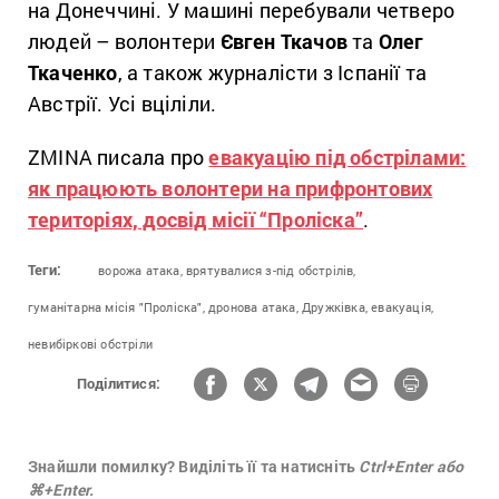
на Донеччині. У машині перебували четверо
людей – волонтери
Євген Ткачов
та
Олег
Ткаченко
, а також журналісти з Іспанії та
Австрії. Усі вціліли.
ZMINA писала про
евакуацію під обстрілами:
як працюють волонтери на прифронтових
територіях, досвід місії “Проліска”
.
Теги:
ворожа атака,
врятувалися з-під обстрілів,
гуманітарна місія "Проліска",
дронова атака,
Дружківка,
евакуація,
невибіркові обстріли
Поділитися:
Знайшли помилку? Виділіть її та натисніть
Ctrl+Enter або
⌘+Enter.