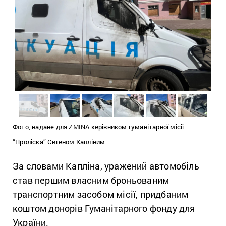
Фото, надане для ZMINA керівником гуманітарної місії
“Проліска” Євгеном Капліним
За словами Капліна, уражений автомобіль
став першим власним броньованим
транспортним засобом місії, придбаним
коштом донорів Гуманітарного фонду для
України.