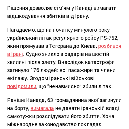
Рішення дозволяє сім’ям у Канаді вимагати
відшкодування збитків від Ірану.
Нагадаємо, що на початку минулого року
український літак регулярного рейсу PS-752,
який прямував з Тегерана до Києва,
розбився
в Ірані
. Судно зникло з радарів на шостій
хвилині після злету. Внаслідок катастрофи
загинуло 176 людей: всі пасажири та члени
екіпажу. Згодом іранські військові
повідомили
, що “ненавмисно” збили літак.
Раніше Канада, 63 громадянина якої загинули
на борту,
вимагала
не давати іранській владі
самотужки розслідувати його збиття. Хоча
міжнародне законодавство покладає