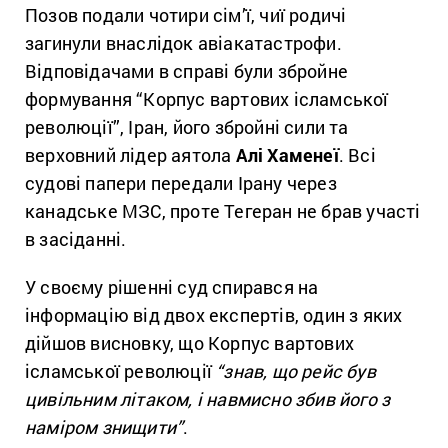
Позов подали чотири сім’ї, чиї родичі
загинули внаслідок авіакатастрофи.
Відповідачами в справі були збройне
формування “Корпус вартових ісламської
революції”, Іран, його збройні сили та
верховний лідер аятола
Алі Хаменеї
. Всі
судові папери передали Ірану через
канадське МЗС, проте Тегеран не брав участі
в засіданні.
У своєму рішенні суд спирався на
інформацію від двох експертів, один з яких
дійшов висновку, що Корпус вартових
ісламської революції
“знав, що рейс був
цивільним літаком, і навмисно збив його з
наміром знищити”
.