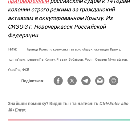
приговоренный
российским судом к 14 годам
колонии строго режима за гражданский
активизм в оккупированном Крыму. Из
СИЗО-3 г. Новочеркасск Российской
Федерации
Теги:
бранці Кремля,
кримські татари,
обшук,
окупація Криму,
політв'язні,
репресії в Криму,
Різван Зубаїров,
Росія,
Сервер Мустафаєв,
Україна,
ФСБ
Поділитися:
Знайшли помилку? Виділіть її та натисніть
Ctrl+Enter або
⌘+Enter.