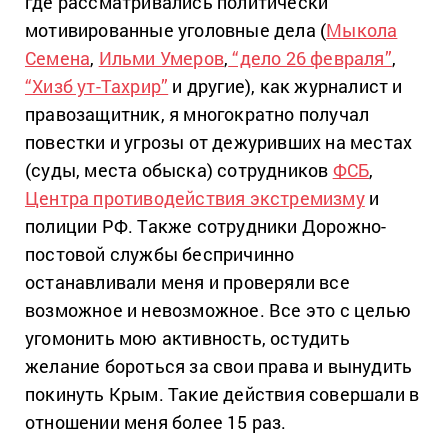
где рассматривались политически
мотивированные уголовные дела (
Мыкола
Семена
,
Ильми Умеров
,
“дело 26 февраля”
,
“Хизб ут-Тахрир”
и другие), как журналист и
правозащитник, я многократно получал
повестки и угрозы от дежуривших на местах
(суды, места обыска) сотрудников
ФСБ
,
Центра противодействия экстремизму
и
полиции РФ. Также сотрудники Дорожно-
постовой службы беспричинно
останавливали меня и проверяли все
возможное и невозможное. Все это с целью
угомонить мою активность, остудить
желание бороться за свои права и вынудить
покинуть Крым. Такие действия совершали в
отношении меня более 15 раз.