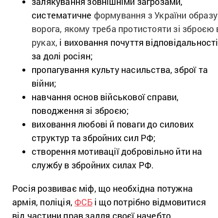
залякування зовнішніми загрозами,
систематичне
формування з України образу
ворога, якому треба протистояти зі зброєю 
руках,
і виховання почуття відповідальност
за долі росіян;
пропагування культу насильства, зброї та
війни;
навчання основ військової справи,
поводження зі зброєю;
виховання любові й поваги до силових
структур та збройних сил РФ;
створення мотивації добровільно йти на
службу в збройних силах РФ.
Росія розвиває міф, що необхідна потужна
армія, поліція,
ФСБ
і що потрібно відмовитися
від частини прав задля своєї начебто