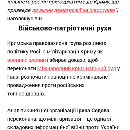
кількість росіян приїжджатиме до Криму, що
призведе
до зміни демографії на півострові
“
, –
наголошує він.
Військово-патріотичні рухи
Кримська правозахисна група розцінює
політику Росії з мілітаризації Криму як
воєнний злочин
і збирає докази, щоб
переконати
Міжнародний кримінальний суд
у
Гаазі розпочати повноцінне кримінальне
провадження проти російських
топпосадовців.
Аналітикиня цієї організації
Ірина Сєдова
переконана, що мілітаризація – це одна зі
складових інформаційної війни проти України.