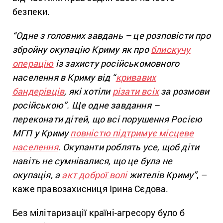
безпеки.
“Одне з головних завдань – це розповісти про
збройну окупацію Криму як про
блискучу
операцію
із захисту російськомовного
населення в Криму від “
кривавих
бандерівців
, які хотіли
різати всіх
за розмови
російською”. Ще одне завдання –
переконати дітей, що всі порушення Росією
МГП у Криму
повністю підтримує місцеве
населення
. Окупанти роблять усе, щоб діти
навіть не сумнівалися, що це була не
окупація, а
акт доброї волі
жителів Криму”
, –
каже правозахисниця Ірина Сєдова.
Без мілітаризації країні-агресору було б