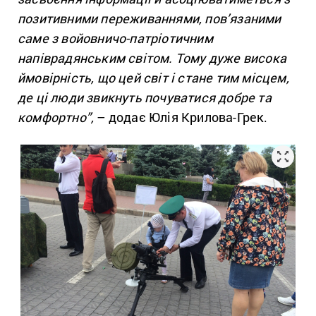
позитивними переживаннями, пов’язаними
саме з войовничо-патріотичним
напіврадянським світом. Тому дуже висока
ймовірність, що цей світ і стане тим місцем,
де ці люди звикнуть почуватися добре та
комфортно”,
– додає Юлія Крилова-Грек.