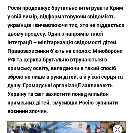
Росія продовжує брутально інтегрувати Крим
у свій вимір, відформатовуючи свідомість
українців і вичавлюючи тих, хто не піддається
цьому процесу. Один з напрямів такої
інтеграції – мілітаризація свідомості дітей.
Правозахисники б’ють на сполох: Міноборони
РФ та церква брутально втручаються в
кримську освіту, вкладаючи в такий спосіб
зброю не лише в руки дітей, а й у їхні серця та
душу. Громадські організації закликають
Україну та світ захистити понад мільйон
кримських дітей, змусивши Росію зупинити
воєнний злочин.