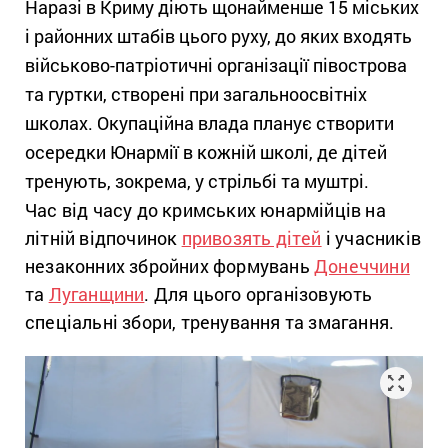
Наразі в Криму діють щонайменше 15 міських
і районних штабів цього руху, до яких входять
військово-патріотичні організації півострова
та гуртки, створені при загальноосвітніх
школах. Окупаційна влада планує створити
осередки Юнармії в кожній школі, де дітей
тренують, зокрема, у стрільбі та муштрі.
Час від часу до кримських юнармійців на
літній відпочинок
привозять дітей
і учасників
незаконних збройних формувань
Донеччини
та
Луганщини
. Для цього організовують
спеціальні збори, тренування та змагання.