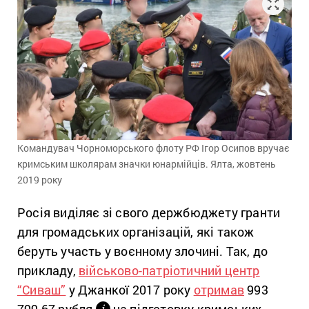
Командувач Чорноморського флоту РФ Ігор Осипов вручає
кримським школярам значки юнармійців. Ялта, жовтень
2019 року
Росія виділяє зі свого держбюджету гранти
для громадських організацій, які також
беруть участь у воєнному злочині. Так, до
прикладу,
військово-патріотичний центр
“Сиваш”
у Джанкої 2017 року
отримав
993
799,67 рубля
на підготовку кримських
і