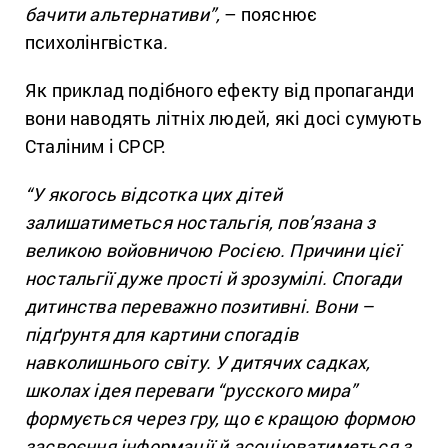
бачити альтернативи”,
– пояснює
психолінгвістка
.
Як приклад подібного ефекту від пропаганди
вони наводять літніх людей, які досі сумують
Сталіним і СРСР.
“У якогось відсотка цих дітей
залишатиметься ностальгія, пов’язана з
великою войовничою Росією. Причини цієї
ностальгії дуже прості й зрозумілі. Спогади
дитинства переважно позитивні. Вони –
підґрунтя для картини спогадів
навколишнього світу. У дитячих садках,
школах ідея переваги “русского мира”
формується через гру, що є кращою формою
засвоєння інформації й асоціюватиметься з