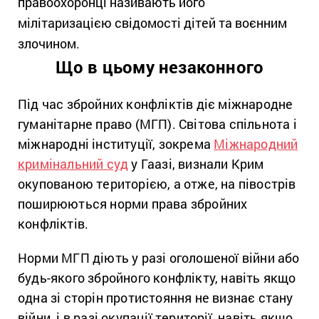
правоохоронці називають його
мілітаризацією свідомості дітей та воєнним
злочином.
Що в цьому незаконного
Під час збройних конфліктів діє міжнародне
гуманітарне право (МГП). Світова спільнота і
міжнародні інституції, зокрема
Міжнародний
кримінальний суд
у Гаазі, визнали Крим
окупованою територією, а отже, на півострів
поширюються норми права збройних
конфліктів.
Норми МГП діють у разі оголошеної війни або
будь-якого збройного конфлікту, навіть якщо
одна зі сторін протистояння не визнає стану
війни, і в разі окупації території, навіть якщо