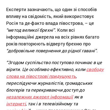
Експерти зазначають, що один зі способів
впливу на свідомість, який використовує
Росія та де-факто влада півострова, – це
“метод великої брехні”
. Коли всі
інформаційні джерела на всіх рівнях багато
років повторюють відверту брехню про
“добровільне повернення до рідної гавані”
.
“Згодом суспільство поступово починає в це
вірити. Це особливо ефективно, коли
свободу
слова на півострові придушують
,
переслідуючи журналістів, громадських
блогерів та перекриваючи доступ до
незалежних джерел інформації
як в
інтернеті
, так і в телевізійному та