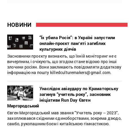
НОВИНИ
“Їх убила Росія”: в Україні запустили
онлайн-проєкт памʼяті загиблих
культурних діячів
Засновники проєкту визнають, що їхній моніторинг не є
вичерпним, і очікують, що згодом стане відомо про інші
злочини росіян. Вони закликають повідомляти додаткову
інформацію на пошту killedculturemakers@gmail.com.
Унаслідок авіаудару по Краматорську
загинув “учитель року”, засновник
ініціативи Run Day Євген
Миргородський
Євген Миргородський мав звання "Учитель року – 2023",
захоплювався східними єдиноборствами, зокрема дзюдо,
самбо, рукопашним боєм і китайською гімнастикою.