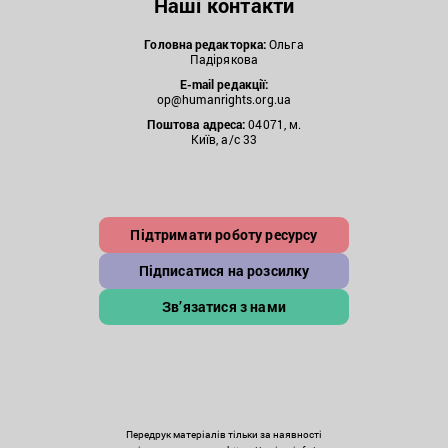
Наші контакти
Головна редакторка:
Ольга
Падірякова
E-mail редакції:
op@humanrights.org.ua
Поштова
адреса:
04071, м.
Київ, а/с 33
Підтримати роботу ресурсу
Підписатися на розсилку
Зв’язатися з нами
Передрук матеріалів тільки за наявності