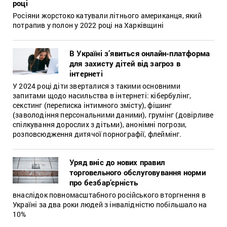
році
Росіяни жорстоко катували літнього американця, який
потрапив у полон у 2022 році на Харківщині
В Україні з’явиться онлайн-платформа
для захисту дітей від загроз в
інтернеті
У 2024 році діти зверталися з такими основними
запитами щодо насильства в інтернеті: кібербулінг,
секстинг (переписка інтимного змісту), фішинг
(заволодіння персональними даними), грумінг (довірливе
спілкування дорослих з дітьми), анонімні погрози,
розповсюдження дитячої порнографії, флеймінг.
Уряд вніс до нових правил
торговельного обслуговування норми
про безбар’єрність
внаслідок повномасштабного російського вторгнення в
Україні за два роки людей з інвалідністю побільшало на
10%