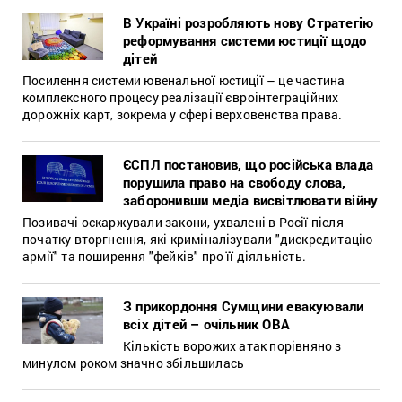
В Україні розробляють нову Стратегію
реформування системи юстиції щодо
дітей
Посилення системи ювенальної юстиції – це частина
комплексного процесу реалізації євроінтеграційних
дорожніх карт, зокрема у сфері верховенства права.
ЄСПЛ постановив, що російська влада
порушила право на свободу слова,
заборонивши медіа висвітлювати війну
Позивачі оскаржували закони, ухвалені в Росії після
початку вторгнення, які криміналізували "дискредитацію
армії" та поширення "фейків" про її діяльність.
З прикордоння Сумщини евакуювали
всіх дітей – очільник ОВА
Кількість ворожих атак порівняно з
минулом роком значно збільшилась