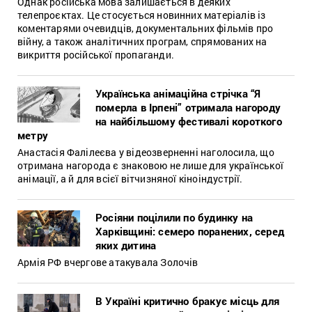
Однак російська мова залишається в деяких
телепроєктах. Це стосується новинних матеріалів із
коментарями очевидців, документальних фільмів про
війну, а також аналітичних програм, спрямованих на
викриття російської пропаганди.
Українська анімаційна стрічка “Я
померла в Ірпені” отримала нагороду
на найбільшому фестивалі короткого
метру
Анастасія Фалілеєва у відеозверненні наголосила, що
отримана нагорода є знаковою не лише для української
анімації, а й для всієї вітчизняної кіноіндустрії.
Росіяни поцілили по будинку на
Харківщині: семеро поранених, серед
яких дитина
Армія РФ вчергове атакувала Золочів
В Україні критично бракує місць для