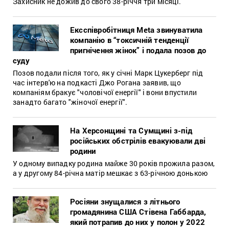
Захисник не дожив до свого 38-річчя три місяці.
Ексспівробітниця Meta звинуватила
компанію в “токсичній тенденції
пригнічення жінок” і подала позов до
суду
Позов подали після того, як у січні Марк Цукерберг під
час інтерв'ю на подкасті Джо Рогана заявив, що
компаніям бракує "чоловічої енергії" і вони впустили
занадто багато "жіночої енергії".
На Херсонщині та Сумщині з-під
російських обстрілів евакуювали дві
родини
У одному випадку родина майже 30 років прожила разом,
а у другому 84-річна матір мешкає з 63-річною донькою
Росіяни знущалися з літнього
громадянина США Стівена Габбарда,
який потрапив до них у полон у 2022