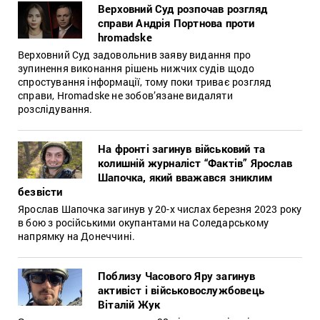
Верховний Суд розпочав розгляд
справи Андрія Портнова проти
hromadske
Верховний Суд задовольнив заяву видання про
зупинення виконання рішень нижчих судів щодо
спростування інформації, тому поки триває розгляд
справи, Hromadske не зобов’язане видаляти
розслідування.
На фронті загинув військовий та
колишній журналіст “Фактів” Ярослав
Шапочка, який вважався зниклим
безвісти
Ярослав Шапочка загинув у 20-х числах березня 2023 року
в бою з російськими окупантами на Соледарському
напрямку на Донеччині.
Поблизу Часового Яру загинув
активіст і військовослужбовець
Віталій Жук