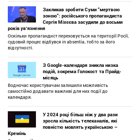
Закликав зробити Суми “мертвою
зоною”: російського пропагандиста
Сергія Міхєєва засудили до восьми
років увʼязнення
Оскільки пропагандист переховується на території Росії,
судовий процес відбувся in absentia, тобто за його
відсутності.
З Google-календаря зникла низка
подій, зокрема Голокост та Прайд-
місяць
Водночас користувачам залишили можливість
самостійно додавати важливі для них події до
календаря.
У 2024 році більш ніж у два рази
зросла кількість телеканалів, які
повністю мовлять українською –
Кремінь