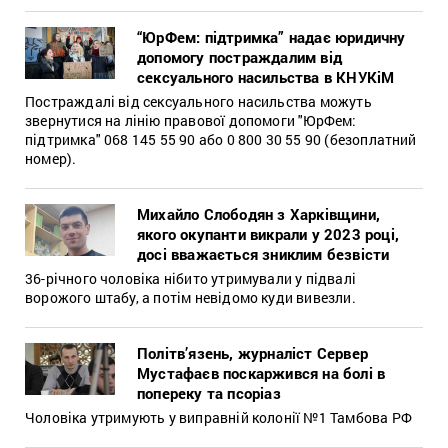
“ЮрФем: підтримка” надає юридичну
допомогу постраждалим від
сексуального насильства в КНУКіМ
Постраждалі від сексуального насильства можуть
звернутися на лінію правової допомоги "ЮрФем:
підтримка" 068 145 55 90 або 0 800 30 55 90 (безоплатний
номер).
Михайло Слободян з Харківщини,
якого окупанти викрали у 2023 році,
досі вважається зниклим безвісти
36-річного чоловіка нібито утримували у підвалі
ворожого штабу, а потім невідомо куди вивезли.
Політв’язень, журналіст Сервер
Мустафаєв поскаржився на болі в
попереку та псоріаз
Чоловіка утримують у виправній колонії №1 Тамбова РФ