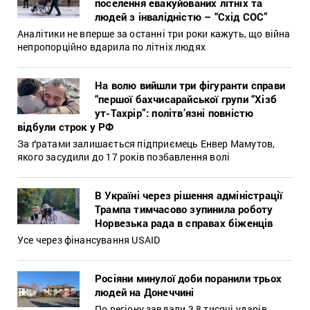
поселення евакуйованих літніх та
людей з інвалідністю – “Схід СОС”
Аналітики не вперше за останні три роки кажуть, що війна
непропорційно вдарила по літніх людях
На волю вийшли три фігуранти справи
“першої бахчисарайської групи “Хізб
ут-Тахрір”: політв’язні повністю
відбули строк у РФ
За ґратами залишається підприємець Енвер Мамутов,
якого засудили до 17 років позбавлення волі
В Україні через рішення адміністрації
Трампа тимчасово зупинила роботу
Норвезька рада в справах біженців
Усе через фінансування USAID
Росіяни минулої доби поранили трьох
людей на Донеччині
По регіону завдали 3,8 тисячі ударів