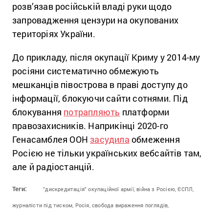
розв’язав російській владі руки щодо
запровадження цензури на окупованих
територіях України.
До прикладу, після окупації Криму у 2014-му
росіяни систематично обмежують
мешканців півострова в праві доступу до
інформації, блокуючи сайти сотнями. Під
блокування
потрапляють
платформи
правозахисників. Наприкінці 2020-го
Генасамблея ООН
засудила
обмеження
Росією не тільки українських вебсайтів там,
але й радіостанцій.
Теги:
"дискредитація" окупаційної армії,
війна з Росією,
ЄСПЛ,
журналісти під тиском,
Росія,
свобода вираження поглядів,