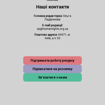
Наші контакти
Головна редакторка:
Ольга
Падірякова
E-mail редакції:
op@humanrights.org.ua
Поштова
адреса:
04071, м.
Київ, а/с 33
Підтримати роботу ресурсу
Підписатися на розсилку
Зв’язатися з нами