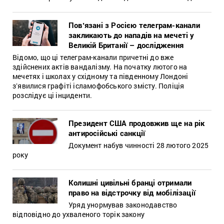
Повʼязані з Росією телеграм-канали
закликають до нападів на мечеті у
Великій Британії – дослідження
Відомо, що ці телеграм-канали причетні до вже
здійснених актів вандалізму. На початку лютого на
мечетях і школах у східному та південному Лондоні
зʼявилися графіті ісламофобського змісту. Поліція
розслідує ці інциденти.
Президент США продовжив ще на рік
антиросійські санкції
Документ набув чинності 28 лютого 2025
року
Колишні цивільні бранці отримали
право на відстрочку від мобілізації
Уряд унормував законодавство
відповідно до ухваленого торік закону