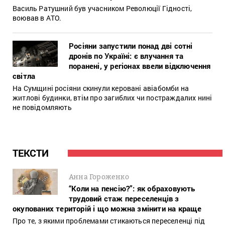
Василь Ратушний був учасником Революції Гідності,
воював в АТО.
Росіяни запустили понад дві сотні
дронів по Україні: є влучання та
поранені, у регіонах ввели відключення
світла
На Сумщині росіяни скинули керовані авіабомби на
житлові будинки, втім про загиблих чи постраждалих нині
не повідомляють
ТЕКСТИ
Анна Гороженко
“Коли на пенсію?”: як обраховують
трудовий стаж переселенців з
окупованих територій і що можна змінити на краще
Про те, з якими проблемами стикаються переселенці під