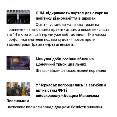
США відкривають портал для скарг на
політику різноманіття в школах
Освітні установи мали два тижні на
припинення відповідних практик згідно з вимогами листа
від 14 лютого, і цей термін уже добігає кінця. Тим часом
профспілка вчителів подала судовий позов проти
адміністрації Трампа через ці вимоги.
Минулої доби росіяни вбили на
Донеччині трьох цивільних
Ще щонайменше сімох людей поранили
У Черкасах попрощались із загиблим
активістом ФРІ і
військовослужбовцем Максимом
Зеленським
Захисника вважали понад два роки безвісти зниклим.