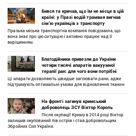
Бився та кричав, що їм не місце в цій
країні: у Празі водій трамвая вигнав
сім’ю українців з транспорту
Празька міська транспортна компанія повідомила, що
вона знає про цю ситуацію і активно працює над її
вирішенням.
Благодійники привезли до України
чотири тисячі апаратів вакуумної
терапії ран: для чого вони потрібні
Ці апарати дозволяють швидше загоювати рани, адже
підтримують оптимальні умови для відновлення тканин
На фронті загинув кримський
доброволець ЗСУ Віктор Король
Після окупації Криму в 2014 році Віктор
залишив окупований пів острів і став добровольцем
Збройних Сил України.