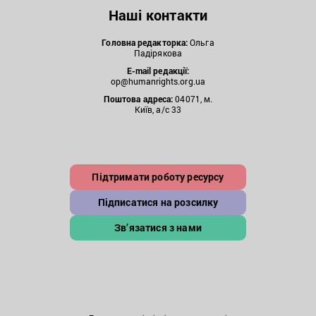
Наші контакти
Головна редакторка:
Ольга
Падірякова
E-mail редакції:
op@humanrights.org.ua
Поштова
адреса:
04071, м.
Київ, а/с 33
Підтримати роботу ресурсу
Підписатися на розсилку
Зв’язатися з нами