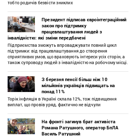
тобто родичів безвісти зниклих
Президент підписав євроінтеграційний
закон про підтримку
працевлаштування людей з
інвалідністю: які зміни передбачені
Підприємства зможуть впроваджувати повний цикл
підтримки: від працевлаштування до створення
сприятливих умов, що враховують інтереси усіх сторін, а
також супроводу людей з інвалідністю на робочому місці.
З березня пенсії більш ніж 10
мільйонів українців підвищать на
понад 11%
Торік інфляція в Україні склала 12%, тож підвищення
виплат, що провів уряд, фактично не відчули
На фронті загинув брат активіста
Романа Ратушного, оператор БпЛА
Василь Ратушний