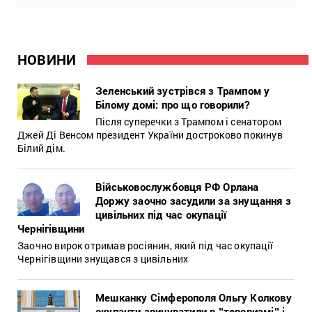
НОВИНИ
Зеленський зустрівся з Трампом у
Білому домі: про що говорили?
Після суперечки з Трампом і сенатором
Джей Ді Венсом президент України достроково покинув
Білий дім.
Військовослужбовця РФ Орлана
Доржу заочно засудили за знущання з
цивільних під час окупації
Чернігівщини
Заочно вирок отримав росіянин, який під час окупації
Чернігівщини знущався з цивільних
Мешканку Сімферополя Ольгу Колкову
окупанти звинуватили в ʺтероризміʺ і