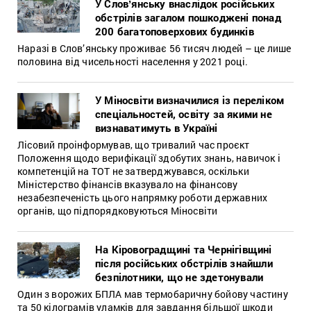
У Словʼянську внаслідок російських
обстрілів загалом пошкоджені понад
200 багатоповерхових будинків
Наразі в Слов’янську проживає 56 тисяч людей – це лише
половина від чисельності населення у 2021 році.
У Міносвіти визначилися із переліком
спеціальностей, освіту за якими не
визнаватимуть в Україні
Лісовий проінформував, що тривалий час проєкт
Положення щодо верифікації здобутих знань, навичок і
компетенцій на ТОТ не затверджувався, оскільки
Міністерство фінансів вказувало на фінансову
незабезпеченість цього напрямку роботи державних
органів, що підпорядковуються Міносвіти
На Кіровоградщині та Чернігівщині
після російських обстрілів знайшли
безпілотники, що не здетонували
Один з ворожих БПЛА мав термобаричну бойову частину
та 50 кілограмів уламків для завдання більшої шкоди