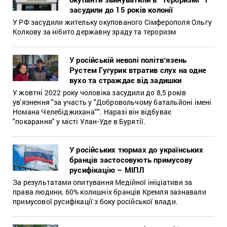
засудили до 15 років колонії
У РФ засудили жительку окупованого Сімферополя Ольгу
Колкову за нібито державну зраду та тероризм
У російській неволі політвʼязень
Рустем Гугурик втратив слух на одне
вухо та страждає від задишки
У жовтні 2022 року чоловіка засудили до 8,5 років
ув'язнення "за участь у "Добровольчому батальйоні імені
Номана Челебіджихана"". Наразі він відбуває
"покарання" у місті Улан-Уде в Бурятії.
У російських тюрмах до українських
бранців застосовують примусову
русифікацію – МІПЛ
За результатами опитування Медійної ініціативи за
права людини, 60% колишніх бранців Кремля зазнавали
примусової русифікації з боку російської влади.