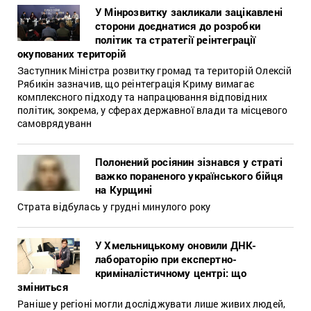
У Мінрозвитку закликали зацікавлені
сторони доєднатися до розробки
політик та стратегії реінтеграції
окупованих територій
Заступник Міністра розвитку громад та територій Олексій
Рябикін зазначив, що реінтеграція Криму вимагає
комплексного підходу та напрацювання відповідних
політик, зокрема, у сферах державної влади та місцевого
самоврядуванн
Полонений росіянин зізнався у страті
важко пораненого українського бійця
на Курщині
Страта відбулась у грудні минулого року
У Хмельницькому оновили ДНК-
лабораторію при експертно-
криміналістичному центрі: що
зміниться
Раніше у регіоні могли досліджувати лише живих людей,