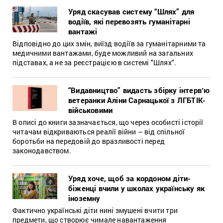
Уряд скасував систему “Шлях” для
водіїв, які перевозять гуманітарні
вантажі
Відповідно до цих змін, виїзд водіїв за гуманітарними та
медичними вантажами, буде можливий на загальних
підставах, а не за реєстрацією в системі "Шлях".
“Видавництво” видасть збірку інтервʼю
ветеранки Аліни Сарнацької з ЛГБТІК-
військовими
В описі до книги зазначається, що через особисті історії
читачам відкриваються реалії війни – від спільної
боротьби на передовій до вразливості перед
законодавством.
Уряд хоче, щоб за кордоном діти-
біженці вчили у школах українську як
іноземну
Фактично українські діти нині змушені вчити три
предмети, що створює чимале навантаження