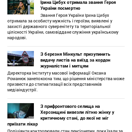
Ірина Цибух отримала звання Героя
України посмертно
Звання Героя України Ірина Цибух
отримала за особисту мужність і героїзм, виявлені у
захисті державного суверенітету та територіальної
цілісності України, самовіддане служіння українському
народові.
З березня Мінкульт призупинить
видачу листів на виїзд за кордон
журналістам і митцям
Директорка Інституту масової інформації Оксана
Романюк занепокоєна тим, що рішення міністерства може
призвести до стигматизації всіх представників
медіаіндустрії.
З прифронтового селища на
Херсонщині вивезли літню жінку у
критичному стані, до якої не міг
приїхати лікар
Поліціянти контролювали стан пенсіонерки, поки їхали за