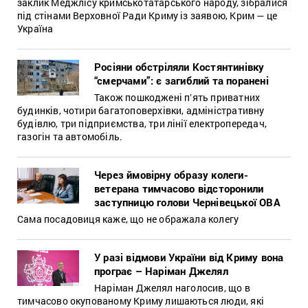
заклик Меджлісу кримськотатарського народу, зібралися
під стінами Верховної Ради Криму із заявою, Крим — це
Україна
Росіяни обстріляли Костянтинівку
“смерчами”: є загиблий та поранені
Також пошкоджені пʼять приватних
будинків, чотири багатоповерхівки, адміністративну
будівлю, три підприємства, три лінії електропередач,
газогін та автомобіль.
Через ймовірну образу колеги-
ветерана тимчасово відсторонили
заступницю голови Чернівецької ОВА
Сама посадовиця каже, що не ображала колегу
У разі відмови України від Криму вона
програє – Наріман Джелял
Наріман Джелял наголосив, що в
тимчасово окупованому Криму лишаються люди, які