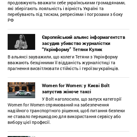
продовжують вважати себе українськими громадянами,
які зберігають лояльність і вірність Україні та
перебувають під тиском, репресіями і погрозами з боку
РФ
Європейський альянс інформагентств
засудив убивство журналістки
“Укрінформу” Тетяни Кулик
В альянсі зауважили, що колеги Тетяни з Укрінформу
вважають безцінними її відданість журналістиці та
прагнення висвітлювати стійкість і героїзм українців.
Women for Women: у Києві Bolt
запустив жіноче таксі
У Bolt наголосили, що запуск категорії
Women for Women спрямований на забезпечення
надійного транспортного рішення, щоб питання безпеки
не ставало перешкодою для використання сервісу або
вибору цієї професії.