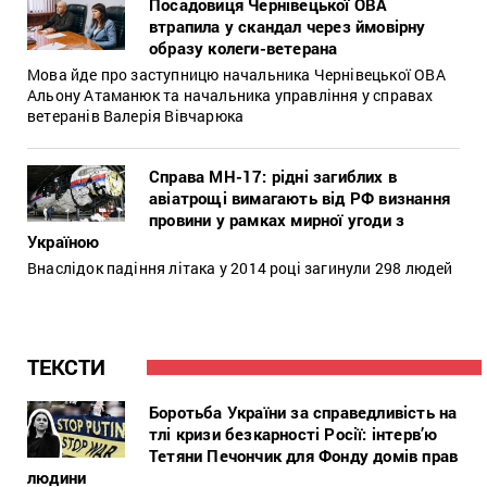
Посадовиця Чернівецької ОВА
втрапила у скандал через ймовірну
образу колеги-ветерана
Мова йде про заступницю начальника Чернівецької ОВА
Альону Атаманюк та начальника управління у справах
ветеранів Валерія Вівчарюка
Справа МН-17: рідні загиблих в
авіатрощі вимагають від РФ визнання
провини у рамках мирної угоди з
Україною
Внаслідок падіння літака у 2014 році загинули 298 людей
ТЕКСТИ
Боротьба України за справедливість на
тлі кризи безкарності Росії: інтерв’ю
Тетяни Печончик для Фонду домів прав
людини