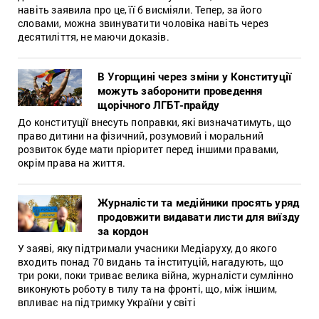
навіть заявила про це, її б висміяли. Тепер, за його
словами, можна звинуватити чоловіка навіть через
десятиліття, не маючи доказів.
В Угорщині через зміни у Конституції
можуть заборонити проведення
щорічного ЛГБТ-прайду
До конституції внесуть поправки, які визначатимуть, що
право дитини на фізичний, розумовий і моральний
розвиток буде мати пріоритет перед іншими правами,
окрім права на життя.
Журналісти та медійники просять уряд
продовжити видавати листи для виїзду
за кордон
У заяві, яку підтримали учасники Медіаруху, до якого
входить понад 70 видань та інституцій, нагадують, що
три роки, поки триває велика війна, журналісти сумлінно
виконують роботу в тилу та на фронті, що, між іншим,
впливає на підтримку України у світі