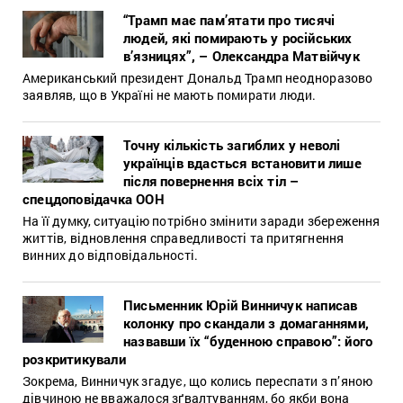
“Трамп має пам’ятати про тисячі
людей, які помирають у російських
в’язницях”, – Олександра Матвійчук
Американський президент Дональд Трамп неодноразово
заявляв, що в Україні не мають помирати люди.
Точну кількість загиблих у неволі
українців вдасться встановити лише
після повернення всіх тіл –
спецдоповідачка ООН
На її думку, ситуацію потрібно змінити заради збереження
життів, відновлення справедливості та притягнення
винних до відповідальності.
Письменник Юрій Винничук написав
колонку про скандали з домаганнями,
назвавши їх “буденною справою”: його
розкритикували
Зокрема, Винничук згадує, що колись переспати з п’яною
дівчиною не вважалося зґвалтуванням, бо якби вона