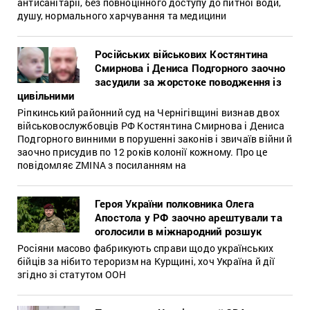
антисанітарії, без повноцінного доступу до питної води,
душу, нормального харчування та медицини
Російських військових Костянтина
Смирнова і Дениса Подгорного заочно
засудили за жорстоке поводження із
цивільними
Ріпкинський районний суд на Чернігівщині визнав двох
військовослужбовців РФ Костянтина Смирнова і Дениса
Подгорного винними в порушенні законів і звичаїв війни й
заочно присудив по 12 років колонії кожному. Про це
повідомляє ZMINA з посиланням на
Героя України полковника Олега
Апостола у РФ заочно арештували та
оголосили в міжнародний розшук
Росіяни масово фабрикують справи щодо українських
бійців за нібито тероризм на Курщині, хоч Україна й дії
згідно зі статутом ООН