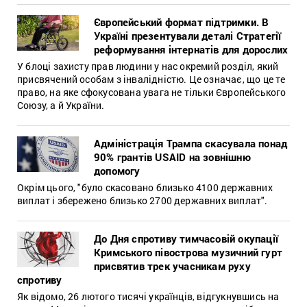
Європейський формат підтримки. В
Україні презентували деталі Стратегії
реформування інтернатів для дорослих
У блоці захисту прав людини у нас окремий розділ, який
присвячений особам з інвалідністю. Це означає, що це те
право, на яке сфокусована увага не тільки Європейського
Союзу, а й України.
Адміністрація Трампа скасувала понад
90% грантів USAID на зовнішню
допомогу
Окрім цього, "було скасовано близько 4100 державних
виплат і збережено близько 2700 державних виплат".
До Дня спротиву тимчасовій окупації
Кримського півострова музичний гурт
присвятив трек учасникам руху
спротиву
Як відомо, 26 лютого тисячі українців, відгукнувшись на