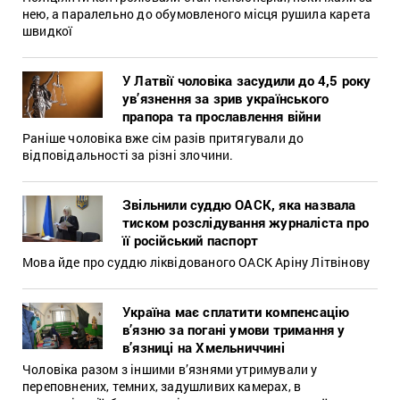
нею, а паралельно до обумовленого місця рушила карета
швидкої
У Латвії чоловіка засудили до 4,5 року
ув’язнення за зрив українського
прапора та прославлення війни
Раніше чоловіка вже сім разів притягували до
відповідальності за різні злочини.
Звільнили суддю ОАСК, яка назвала
тиском розслідування журналіста про
її російський паспорт
Мова йде про суддю ліквідованого ОАСК Аріну Літвінову
Україна має сплатити компенсацію
в’язню за погані умови тримання у
в’язниці на Хмельниччині
Чоловіка разом з іншими в’язнями утримували у
переповнених, темних, задушливих камерах, в