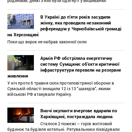
родинами, деякі з них були одягнуті у вишиванки.
В Україні до п’яти років засудили
жінку, яка проводила незаконний
референдум у Чорнобаївській громаді
на Херсонщині
Поки що вирок не набрав законної сили
Армія РФ обстріляла енергетичну
систему Сумщини: об’єкти критичної
інфраструктури перевели на резервне
живлення
У ніч проти 6 травня сили протиповітряної оборони в
Сумській області знищили 12 із 13 "шахедів", якими
військові РФ атакували Україну.
Вночі окупанти вчергове вдарили по
Харківщині, постраждала людина
Сталося 2 пожежі – горів житловий
будинок та будівля котельні. Рятувальники ліквідували