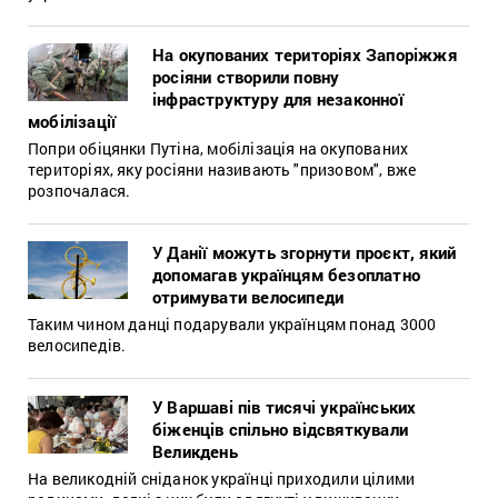
На окупованих територіях Запоріжжя
росіяни створили повну
інфраструктуру для незаконної
мобілізації
Попри обіцянки Путіна, мобілізація на окупованих
територіях, яку росіяни називають "призовом", вже
розпочалася.
У Данії можуть згорнути проєкт, який
допомагав українцям безоплатно
отримувати велосипеди
Таким чином данці подарували українцям понад 3000
велосипедів.
У Варшаві пів тисячі українських
біженців спільно відсвяткували
Великдень
На великодній сніданок українці приходили цілими