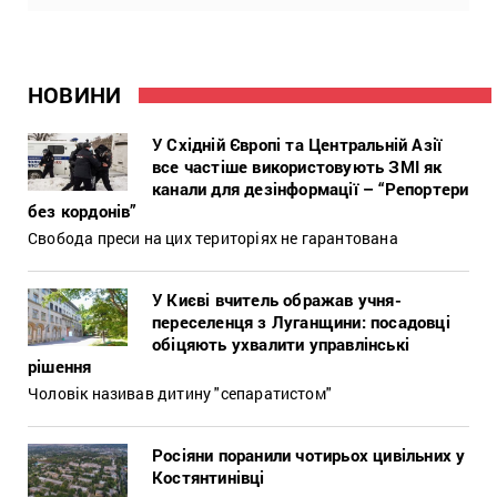
НОВИНИ
У Східній Європі та Центральній Азії
все частіше використовують ЗМІ як
канали для дезінформації – “Репортери
без кордонів”
Свобода преси на цих територіях не гарантована
У Києві вчитель ображав учня-
переселенця з Луганщини: посадовці
обіцяють ухвалити управлінські
рішення
Чоловік називав дитину "сепаратистом"
Росіяни поранили чотирьох цивільних у
Костянтинівці