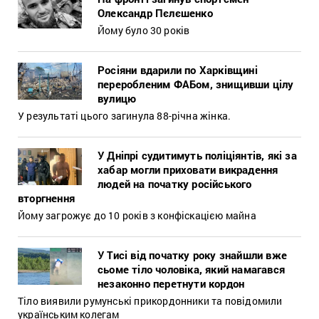
Олександр Пєлєшенко
Йому було 30 років
Росіяни вдарили по Харківщині
переробленим ФАБом, знищивши цілу
вулицю
У результаті цього загинула 88-річна жінка.
У Дніпрі судитимуть поліціянтів, які за
хабар могли приховати викрадення
людей на початку російського
вторгнення
Йому загрожує до 10 років з конфіскацією майна
У Тисі від початку року знайшли вже
сьоме тіло чоловіка, який намагався
незаконно перетнути кордон
Тіло виявили румунські прикордонники та повідомили
українським колегам