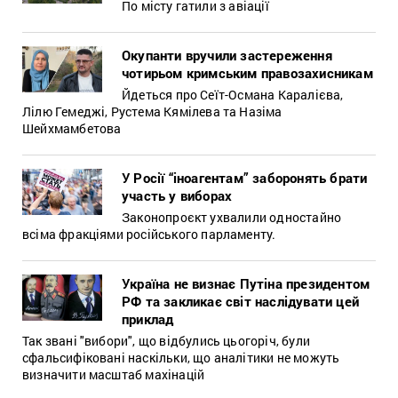
По місту гатили з авіації
Окупанти вручили застереження
чотирьом кримським правозахисникам
Йдеться про Сеїт-Османа Каралієва,
Лілю Гемеджі, Рустема Кямілева та Назіма
Шейхмамбетова
У Росії “іноагентам” заборонять брати
участь у виборах
Законопроєкт ухвалили одностайно
всіма фракціями російського парламенту.
Україна не визнає Путіна президентом
РФ та закликає світ наслідувати цей
приклад
Так звані "вибори", що відбулись цьогоріч, були
сфальсифіковані наскільки, що аналітики не можуть
визначити масштаб махінацій