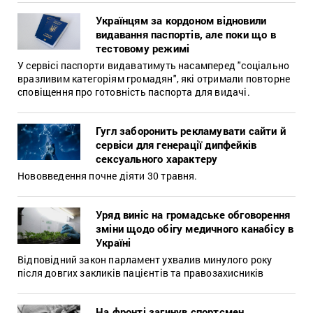
Українцям за кордоном відновили
видавання паспортів, але поки що в
тестовому режимі
У сервісі паспорти видаватимуть насамперед "соціально
вразливим категоріям громадян", які отримали повторне
сповіщення про готовність паспорта для видачі.
Гугл заборонить рекламувати сайти й
сервіси для генерації дипфейків
сексуального характеру
Нововведення почне діяти 30 травня.
Уряд виніс на громадське обговорення
зміни щодо обігу медичного канабісу в
Україні
Відповідний закон парламент ухвалив минулого року
після довгих закликів пацієнтів та правозахисників
На фронті загинув спортсмен