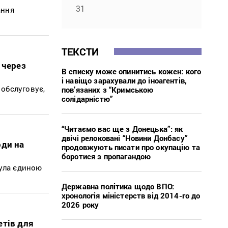
31
ання
ТЕКСТИ
 через
В списку може опинитись кожен: кого
і навіщо зарахували до іноагентів,
 обслуговує,
пов’язаних з “Кримською
солідарністю”
“Читаємо вас ще з Донецька”: як
двічі релоковані “Новини Донбасу”
оди на
продовжують писати про окупацію та
боротися з пропагандою
була єдиною
Державна політика щодо ВПО:
хронологія міністерств від 2014-го до
2026 року
етів для