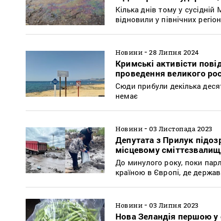
Кілька днів тому у сусідній
відновили у північних регіо
-
Новини
28 Липня 2024
Кримські активісти пові
проведення великого ро
Сюди прибули декілька десят
немає
-
Новини
03 Листопада 2023
Депутата з Прилук підоз
місцевому сміттєзвалищ
До минулого року, поки пар
країною в Європі, де держа
-
Новини
03 Липня 2023
Нова Зеландія першою у 