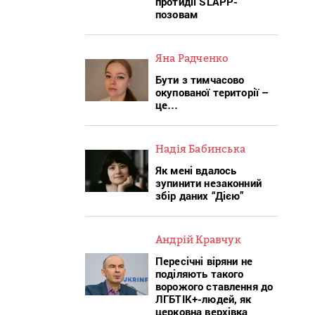
протидії SLAPP-
позовам
Яна Радченко
Бути з тимчасово
окупованої території –
це…
Надія Бабинська
Як мені вдалось
зупинити незаконний
збір даних “Дією”
Андрій Кравчук
Пересічні віряни не
поділяють такого
ворожого ставлення до
ЛГБТІК+-людей, як
церковна верхівка