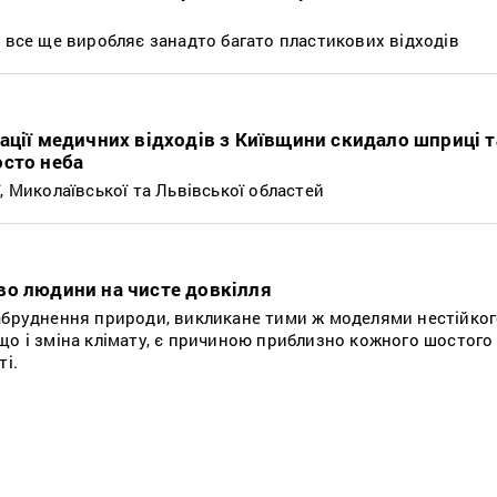
а все ще виробляє занадто багато пластикових відходів
ації медичних відходів з Київщини скидало шприці т
осто неба
, Миколаївської та Львівської областей
во людини на чисте довкілля
абруднення природи, викликане тими ж моделями нестійко
що і зміна клімату, є причиною приблизно кожного шостого
ті.