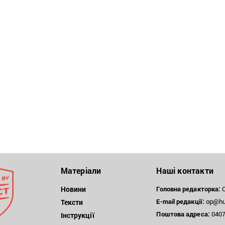
Матеріали
Наші контакти
Новини
Головна редакторка:
О
E-mail редакції:
op@hum
Тексти
Поштова
адреса:
04071
Інструкції