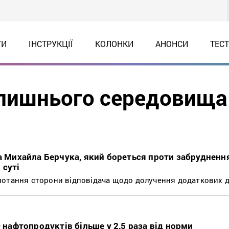
ТИ
ІНСТРУКЦІЇ
КОЛОНКИ
АНОНСИ
ТЕС
олишнього середовища
та Михайла Берчука, який бореться проти забруднення
 суті
отання сторони відповідача щодо долучення додаткових д
Ф нафтопродуктів більше у 2,5 раза від норми