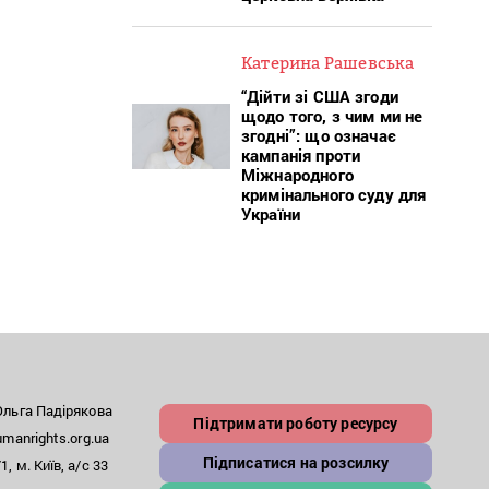
Катерина Рашевська
“Дійти зі США згоди
щодо того, з чим ми не
згодні”: що означає
кампанія проти
Міжнародного
кримінального суду для
України
льга Падірякова
Підтримати роботу ресурсу
anrights.org.ua
Підписатися на розсилку
, м. Київ, а/с 33