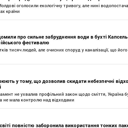
 Молдові оголосили екологічну тривогу, але нині водопостач
нах країни
домили про сильне забруднення води в бухті Капсель
сійського фестивалю
ків тисяч людей, але очисних споруд у каналізації, що його
рюють у тому, що дозволив скидати небезпечні відх
і
ламент не ухвалив профільний закон щодо сміття, Україна 
ва не мала контролю над відходами
світі повністю заборонила використання тонких пак