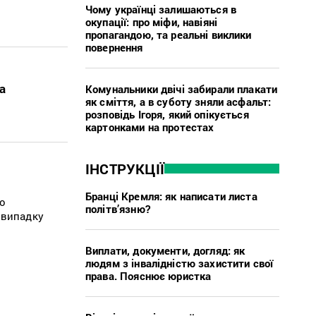
Чому українці залишаються в
окупації: про міфи, навіяні
пропагандою, та реальні виклики
повернення
а
Комунальники двічі забирали плакати
як сміття, а в суботу зняли асфальт:
розповідь Ігоря, який опікується
картонками на протестах
ІНСТРУКЦІЇ
Бранці Кремля: як написати листа
го
політв’язню?
 випадку
Виплати, документи, догляд: як
людям з інвалідністю захистити свої
права. Пояснює юристка