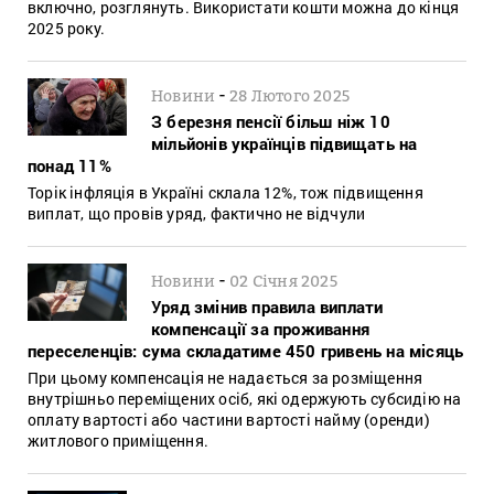
включно, розглянуть. Використати кошти можна до кінця
2025 року.
-
Новини
28 Лютого 2025
З березня пенсії більш ніж 10
мільйонів українців підвищать на
понад 11%
Торік інфляція в Україні склала 12%, тож підвищення
виплат, що провів уряд, фактично не відчули
-
Новини
02 Січня 2025
Уряд змінив правила виплати
компенсації за проживання
переселенців: сума складатиме 450 гривень на місяць
При цьому компенсація не надається за розміщення
внутрішньо переміщених осіб, які одержують субсидію на
оплату вартості або частини вартості найму (оренди)
житлового приміщення.