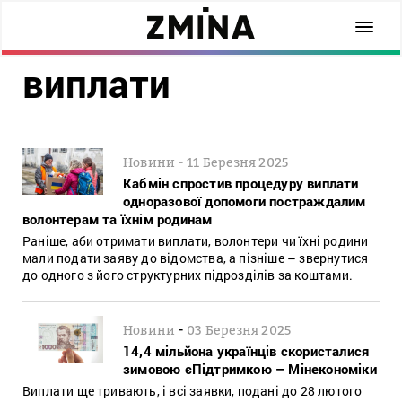
виплати
-
Новини
11 Березня 2025
Кабмін спростив процедуру виплати
одноразової допомоги постраждалим
волонтерам та їхнім родинам
Раніше, аби отримати виплати, волонтери чи їхні родини
мали подати заяву до відомства, а пізніше – звернутися
до одного з його структурних підрозділів за коштами.
-
Новини
03 Березня 2025
14,4 мільйона українців скористалися
зимовою єПідтримкою – Мінекономіки
Виплати ще тривають, і всі заявки, подані до 28 лютого