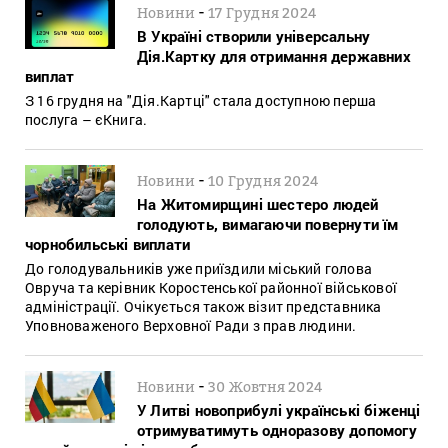
-
Новини
17 Грудня 2024
В Україні створили універсальну
Дія.Картку для отримання державних
виплат
З 16 грудня на "Дія.Картці" стала доступною перша
послуга – єКнига.
-
Новини
10 Грудня 2024
На Житомирщині шестеро людей
голодують, вимагаючи повернути їм
чорнобильські виплати
До голодувальників уже приїздили міський голова
Овруча та керівник Коростенської районної військової
адміністрації. Очікується також візит представника
Уповноваженого Верховної Ради з прав людини.
-
Новини
30 Жовтня 2024
У Литві новоприбулі українські біженці
отримуватимуть одноразову допомогу