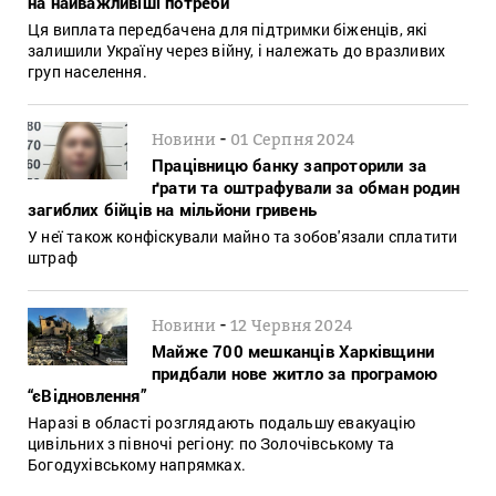
на найважливіші потреби
Ця виплата передбачена для підтримки біженців, які
залишили Україну через війну, і належать до вразливих
груп населення.
-
Новини
01 Серпня 2024
Працівницю банку запроторили за
ґрати та оштрафували за обман родин
загиблих бійців на мільйони гривень
У неї також конфіскували майно та зобов'язали сплатити
штраф
-
Новини
12 Червня 2024
Майже 700 мешканців Харківщини
придбали нове житло за програмою
“єВідновлення”
Наразі в області розглядають подальшу евакуацію
цивільних з півночі регіону: по Золочівському та
Богодухівському напрямках.