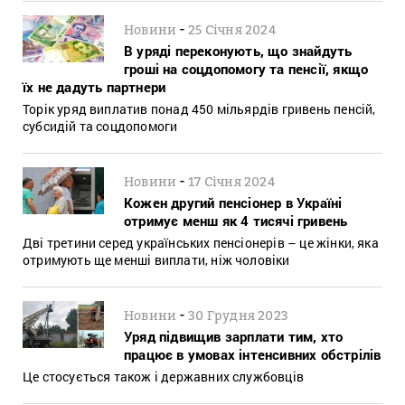
-
Новини
25 Січня 2024
В уряді переконують, що знайдуть
гроші на соцдопомогу та пенсії, якщо
їх не дадуть партнери
Торік уряд виплатив понад 450 мільярдів гривень пенсій,
субсидій та соцдопомоги
-
Новини
17 Січня 2024
Кожен другий пенсіонер в Україні
отримує менш як 4 тисячі гривень
Дві третини серед українських пенсіонерів – це жінки, яка
отримують ще менші виплати, ніж чоловіки
-
Новини
30 Грудня 2023
Уряд підвищив зарплати тим, хто
працює в умовах інтенсивних обстрілів
Це стосується також і державних службовців