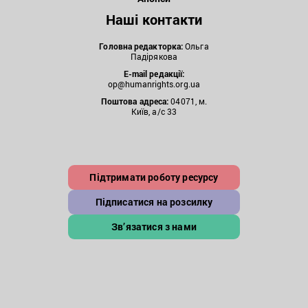
Наші контакти
Головна редакторка:
Ольга
Падірякова
E-mail редакції:
op@humanrights.org.ua
Поштова
адреса:
04071, м.
Київ, а/с 33
Підтримати роботу ресурсу
Підписатися на розсилку
Зв’язатися з нами