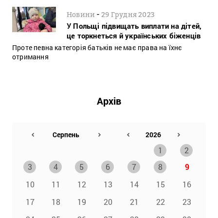
-
Новини
29 Грудня 2023
У Польщі підвищать виплати на дітей,
це торкнеться й українських біженців
Проте певна категорія батьків не має права на їхнє
отримання
Архів
1
2
3
4
5
6
7
8
9
10
11
12
13
14
15
16
17
18
19
20
21
22
23