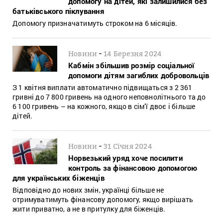
допомогу на дітей, які залишилися без
батьківського піклування
Допомогу призначатимуть строком на 6 місяців.
-
Новини
14 Березня 2024
Кабмін збільшив розмір соціальної
допомоги дітям загиблих добровольців
З 1 квітня виплати автоматично підвищаться з 2 361
гривні до 7 800 гривень на одного неповнолітнього та до
6 100 гривень – на кожного, якщо в сім’ї двоє і більше
дітей.
-
Новини
31 Січня 2024
Норвезький уряд хоче посилити
контроль за фінансовою допомогою
для українських біженців
Відповідно до нових змін, українці більше не
отримуватимуть фінансову допомогу, якщо вирішать
жити приватно, а не в притулку для біженців.