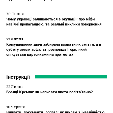
30 Липня
Чому українці залишаються в окупації: про міфи,
навіяні пропагандою, та реальні виклики повернення
27 Липня
Комунальники двічі забирали плакати як сміття, а в
суботу зняли асфальт: розповідь Ігоря, який
опікується картонками на протестах
Інструкції
22 Липня
Бранці Кремля: як написати листа політв’язню?
10 Червня
Виплати, документи, догляд: як людям з інвалідністю