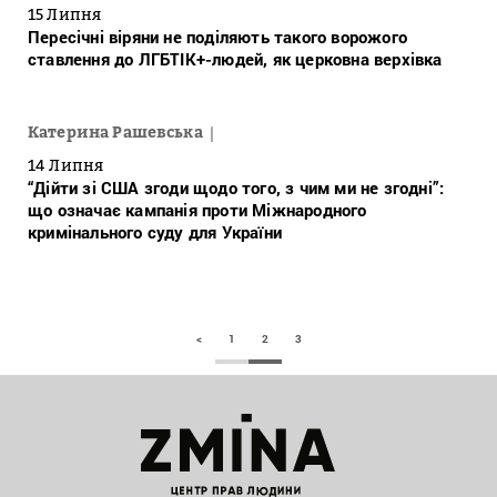
15 Липня
Пересічні віряни не поділяють такого ворожого
ставлення до ЛГБТІК+-людей, як церковна верхівка
Катерина Рашевська
14 Липня
“Дійти зі США згоди щодо того, з чим ми не згодні”:
що означає кампанія проти Міжнародного
кримінального суду для України
<
1
2
3