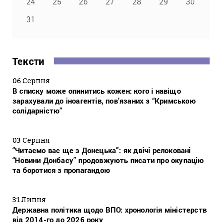
24
25
26
27
28
29
30
31
Тексти
06 Серпня
В списку може опинитись кожен: кого і навіщо
зарахували до іноагентів, пов’язаних з “Кримською
солідарністю”
03 Серпня
“Читаємо вас ще з Донецька”: як двічі релоковані
“Новини Донбасу” продовжують писати про окупацію
та боротися з пропагандою
31 Липня
Державна політика щодо ВПО: хронологія міністерств
від 2014-го до 2026 року