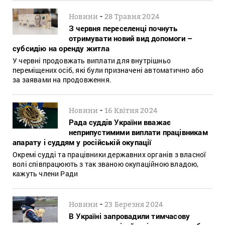
-
Новини
28 Травня 2024
З червня переселенці почнуть
отримувати новий вид допомоги –
субсидію на оренду житла
У червні продовжать виплати для внутрішньо
переміщених осіб, які були призначені автоматично або
за заявами на продовження.
-
Новини
16 Квітня 2024
Рада суддів України вважає
неприпустимими виплати працівникам
апарату і суддям у російській окупації
Окремі судді та працівники державних органів з власної
волі співпрацюють з так званою окупаційною владою,
кажуть члени Ради
-
Новини
23 Березня 2024
В Україні запровадили тимчасову