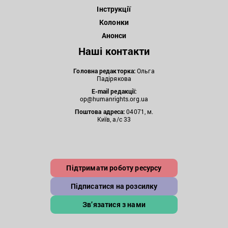
Інструкції
Колонки
Анонси
Наші контакти
Головна редакторка:
Ольга
Падірякова
E-mail редакції:
op@humanrights.org.ua
Поштова
адреса:
04071, м.
Київ, а/с 33
Підтримати роботу ресурсу
Підписатися на розсилку
Зв’язатися з нами