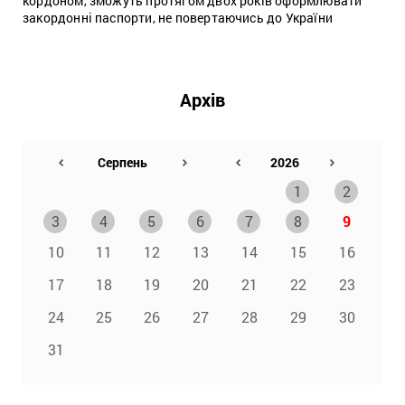
кордоном, зможуть протягом двох років оформлювати
закордонні паспорти, не повертаючись до України
Архів
1
2
3
4
5
6
7
8
9
10
11
12
13
14
15
16
17
18
19
20
21
22
23
24
25
26
27
28
29
30
31