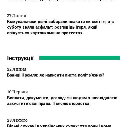
27 Липня
Комунальники двічі забирали плакати як сміття, а в
суботу зняли асфальт: розповідь Ігоря, який
опікується картонками на протестах
Інструкції
22 Липня
Бранці Кремля: як написати листа політв’язню?
10 Червня
Виплати, документи, догляд: як людям з інвалідністю
захистити свої права. Пояснює юристка
28 Лютого
Вільні слухачі в українських судах: хто вони і чому