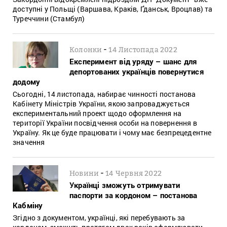
доступні у Польщі (Варшава, Краків, Ґданськ, Вроцлав) та
Туреччини (Стамбул)
-
Колонки
14 Листопада 2022
Експеримент від уряду – шанс для
депортованих українців повернутися
додому
Сьогодні, 14 листопада, набирає чинності постанова
Кабінету Міністрів України, якою запроваджується
експериментальний проект щодо оформлення на
території України посвідчення особи на повернення в
Україну. Як це буде працювати і чому має безпрецедентне
значення
-
Новини
14 Червня 2022
Українці зможуть отримувати
паспорти за кордоном – постанова
Кабміну
Згідно з документом, українці, які перебувають за