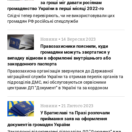
за гроші міг давати росіянам
громадянство України в перші місяці 2022-го
Слідчі тепер перевіряють, чи не використовували цих
громадян РФ російські спецслужби
-
Новини
14 Вересня 2023
Правозахисники пояснили, куди
громадяни можуть звертатися у
випадку відмови в оформленні внутрішнього або
закордонного паспорта
Правозахисна організація звернулася до Державної
міграційної служби України та отримав перелік органів та
підрозділів ДМС, які обслуговуються сервісними
центрами ДП "Документ" в Україні та за кордоном
-
Новини
21 Лютого 2023
У Братиславі та Празі розпочали
приймання заяв на оформлення
документів громадян України
Закордонні відокремлені підрозділи ДП "Документ" вже