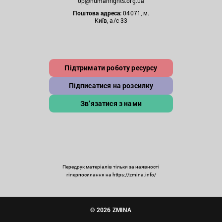
op@humanrights.org.ua
Поштова
адреса:
04071, м.
Київ, а/с 33
Підтримати роботу ресурсу
Підписатися на розсилку
Зв’язатися з нами
Передрук матеріалів тільки за наявності
гіперпосилання на https://zmina.info/
© 2026 ZMINA