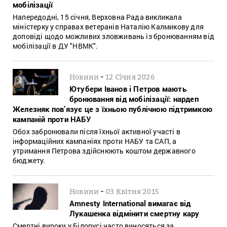
мобілізації
Напередодні, 15 січня, Верховна Рада викликала
міністерку у справах ветеранів Наталію Калмикову для
доповіді щодо можливих зловживань із бронюванням від
мобілізації в ДУ "НВМК".
-
Новини
12 Січня 2026
Ютубери Іванов і Петров мають
бронювання від мобілізації: нардеп
Железняк пов’язує це з їхньою публічною підтримкою
кампаній проти НАБУ
Обох забронювали після їхньої активної участі в
інформаційних кампаніях проти НАБУ та САП, а
утримання Петрова здійснюють коштом державного
бюджету.
-
Новини
03 Квітня 2015
Amnesty International вимагає від
Лукашенка відмінити смертну кару
Смертні вироки у Білорусі часто виносяться за