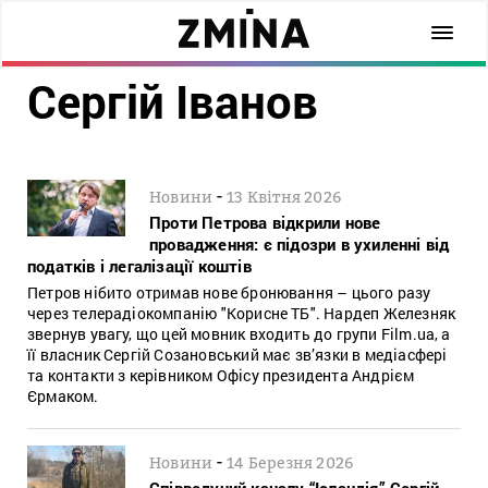
Сергій Іванов
-
Новини
13 Квітня 2026
Проти Петрова відкрили нове
провадження: є підозри в ухиленні від
податків і легалізації коштів
Петров нібито отримав нове бронювання – цього разу
через телерадіокомпанію "Корисне ТБ". Нардеп Железняк
звернув увагу, що цей мовник входить до групи Film.ua, а
її власник Сергій Созановський має зв’язки в медіасфері
та контакти з керівником Офісу президента Андрієм
Єрмаком.
-
Новини
14 Березня 2026
Співведучий каналу “Ісландія” Сергій