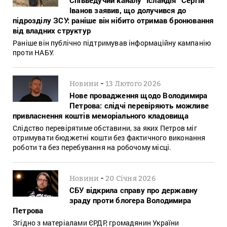
Іванов заявив, що долучився до
підрозділу ЗСУ: раніше він нібито отримав бронювання
від владних структур
Раніше він публічно підтримував інформаційну кампанію
проти НАБУ.
-
Новини
13 Лютого 2026
Нове провадження щодо Володимира
Петрова: слідчі перевіряють можливе
привласнення коштів меморіального кладовища
Слідство перевірятиме обставини, за яких Петров міг
отримувати бюджетні кошти без фактичного виконання
роботи та без перебування на робочому місці.
-
Новини
20 Січня 2026
СБУ відкрила справу про державну
зраду проти блогера Володимира
Петрова
Згідно з матеріалами ЄРДР, громадянин України