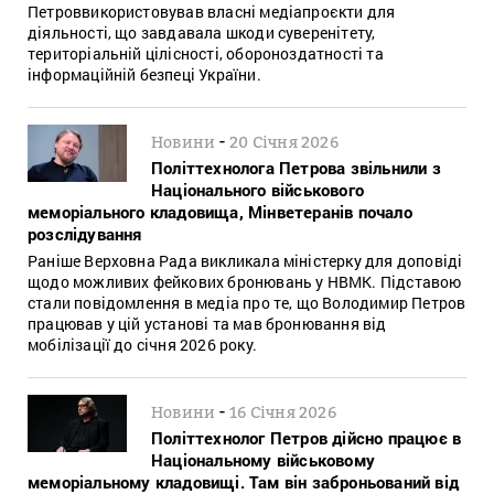
Петроввикористовував власні медіапроєкти для
діяльності, що завдавала шкоди суверенітету,
територіальній цілісності, обороноздатності та
інформаційній безпеці України.
-
Новини
20 Січня 2026
Політтехнолога Петрова звільнили з
Національного військового
меморіального кладовища, Мінветеранів почало
розслідування
Раніше Верховна Рада викликала міністерку для доповіді
щодо можливих фейкових бронювань у НВМК. Підставою
стали повідомлення в медіа про те, що Володимир Петров
працював у цій установі та мав бронювання від
мобілізації до січня 2026 року.
-
Новини
16 Січня 2026
Політтехнолог Петров дійсно працює в
Національному військовому
меморіальному кладовищі. Там він заброньований від