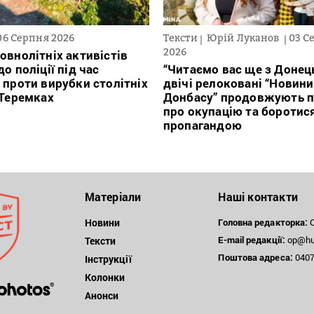
06 Серпня 2026
Тексти
Юрій Луканов
03 С
2026
овнолітніх активістів
о поліції під час
“Читаємо вас ще з Донець
 проти вирубки столітніх
двічі релоковані “Новини
 Теремках
Донбасу” продовжують п
про окупацію та боротис
пропагандою
Матеріали
Наші контакти
Новини
Головна редакторка:
О
E-mail редакції:
op@hum
Тексти
Поштова
адреса:
04071
Інструкції
Колонки
Анонси