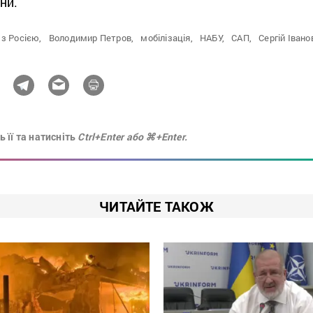
ни.
 з Росією,
Володимир Петров,
мобілізація,
НАБУ,
САП,
Сергій Івано
 її та натисніть
Ctrl+Enter або ⌘+Enter.
ЧИТАЙТЕ ТАКОЖ