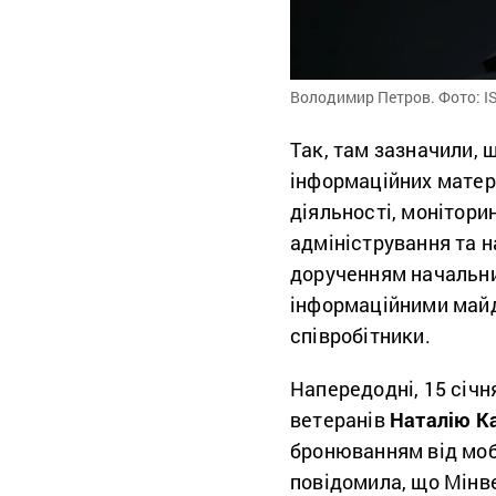
Володимир Петров. Фото: I
Так, там зазначили, 
інформаційних матер
діяльності, монітори
адміністрування та н
дорученням начальни
інформаційними май
співробітники.
Напередодні, 15 січн
ветеранів
Наталію К
бронюванням від моб
повідомила, що Мінв