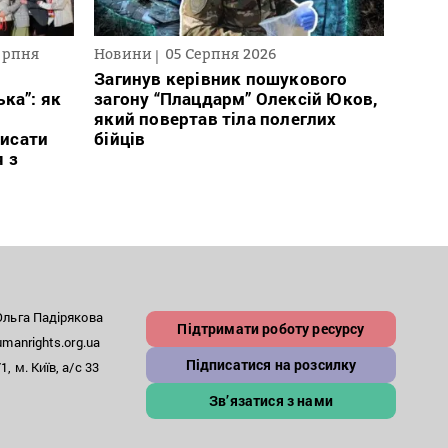
ерпня
Новини
05 Серпня 2026
Текст
2026
Загинув керівник пошукового
ка”: як
загону “Плацдарм” Олексій Юков,
В сп
який повертав тіла полеглих
кого 
исати
бійців
іноаг
я з
“Кри
льга Падірякова
Підтримати роботу ресурсу
anrights.org.ua
Підписатися на розсилку
, м. Київ, а/с 33
Зв’язатися з нами