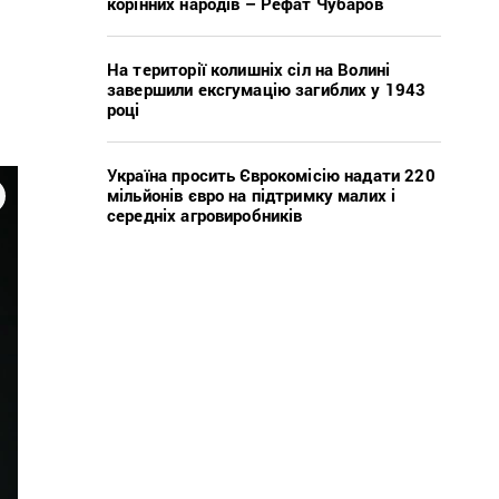
корінних народів – Рефат Чубаров
На території колишніх сіл на Волині
завершили ексгумацію загиблих у 1943
році
Україна просить Єврокомісію надати 220
мільйонів євро на підтримку малих і
середніх агровиробників