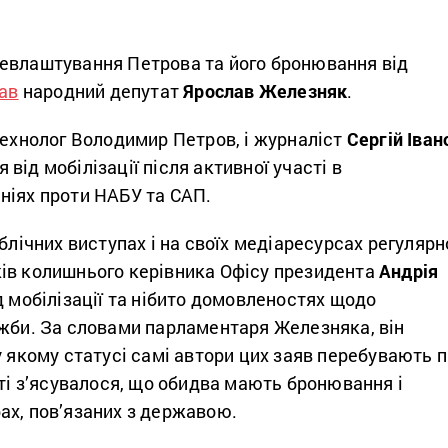
евлаштування Петрова та його бронювання від
ав
народний депутат
Ярослав Железняк
.
технолог Володимир Петров, і журналіст
Сергій Іван
від мобілізації після активної участі в
ніях проти НАБУ та САП.
ублічних виступах і на своїх медіаресурсах регулярн
ів колишнього керівника Офісу президента
Андрія
д мобілізації та нібито домовленостях щодо
ужби. За словами парламентаря Железняка, він
у якому статусі самі автори цих заяв перебувають п
аті з’ясувалося, що обидва мають бронювання і
ах, пов’язаних з державою.