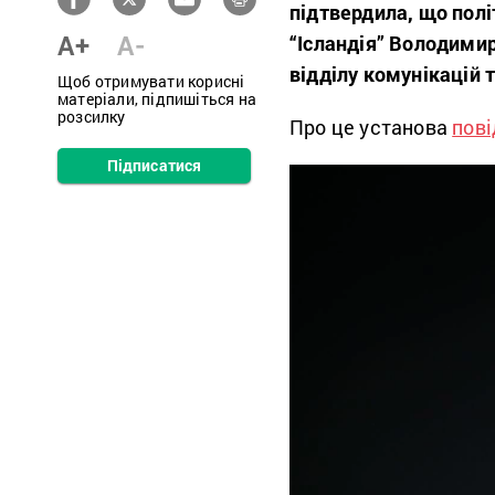
підтвердила, що полі
A+
A-
“Ісландія” Володими
відділу комунікацій 
Щоб отримувати корисні
матеріали, підпишіться на
розсилку
Про це установа
пов
Підписатися