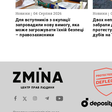
Новини
04 Серпня 2026
Новини
Для вступників з окупації
Двох неп
запровадили нову вимогу, яка
забрали д
може загрожувати їхній безпеці
протесту
– правозахисники
дубів на
Передрук матеріалів тільки за