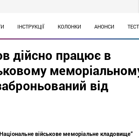
ТИ
ІНСТРУКЦІЇ
КОЛОНКИ
АНОНСИ
ТЕС
ов дійсно працює в
ьковому меморіальном
заброньований від
Національне військове меморіальне кладовище”