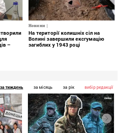
Новини
 створили
На території колишніх сіл на
для
Волині завершили ексгумацію
дів –
загиблих у 1943 році
за тиждень
за місяць
за рік
вибір редакції