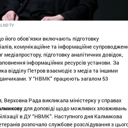
SLND TV
що його обов’язки включають підготовку
іалів, комунікаційне та інформаційне супроводжен
нг медіапростору, підготовку аналітичних довідок,
аповнення інформаційних ресурсів установи. За
ка відділу Петров взаємодіє з медіа та іншими
данчиками. У “НВМК” працюють загалом 53
я, Верховна Рада викликала міністерку у справах
алмикову
для доповіді щодо можливих зловживань 
ілізації в ДУ “НВМК”. Наступного дня Калмикова
етеранів розпочало службове розслідування з цьог