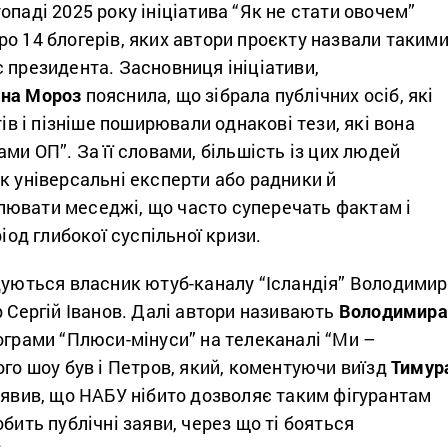
опаді 2025 року ініціатива “Як не стати овочем”
ро 14 блогерів, яких автори проєкту назвали такими
 президента. Засновниця ініціативи,
на Мороз
пояснила, що зібрала публічних осіб, які
тів і пізніше поширювали однакові тези, які вона
ами ОП”. За її словами, більшість із цих людей
к універсальні експерти або радники й
ювати меседжі, що часто суперечать фактам і
ріод глибокої суспільної кризи.
адуються власник ютуб-каналу “Ісландія” Володимир
р Сергій Іванов. Далі автори називають
Володимира
рограми “Плюси-мінуси” на телеканалі “Ми –
ого шоу був і Петров, який, коментуючи виїзд
Тимур
аявив, що НАБУ нібито дозволяє таким фігурантам
бить публічні заяви, через що ті бояться