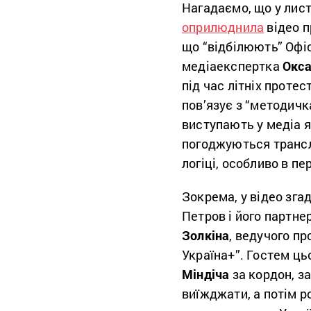
Нагадаємо, що у лист
оприлюднила
відео п
що “відбілюють” Офіс
медіаекспертка
Окса
під час літніх протес
пов’язує з “методичк
виступають у медіа я
погоджуються трансл
логіці, особливо в пе
Зокрема, у відео зг
Петров і його партне
Золкіна
, ведучого п
Україна+”. Гостем ць
Міндіча
за кордон, з
виїжджати, а потім ро