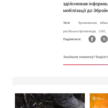
здійснював інформац
мобілізації до Збройн
Теги:
бронювання,
війна
російська пропаганда,
САП,
Поділитися:
Знайшли помилку? Виділіть