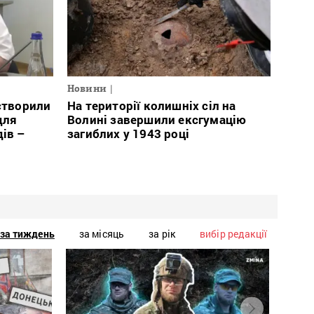
Новини
 створили
На території колишніх сіл на
для
Волині завершили ексгумацію
дів –
загиблих у 1943 році
за тиждень
за місяць
за рік
вибір редакції