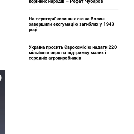
корінних народів – Рефат Чубаров
На території колишніх сіл на Волині
завершили ексгумацію загиблих у 1943
році
Україна просить Єврокомісію надати 220
мільйонів євро на підтримку малих і
середніх агровиробників