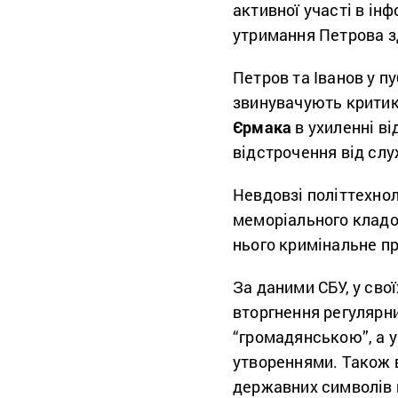
активної участі в ін
утримання Петрова 
Петров та Іванов у п
звинувачують критик
Єрмака
в ухиленні ві
відстрочення від слу
Невдовзі політтехно
меморіального кладо
нього кримінальне п
За даними СБУ, у сво
вторгнення регулярни
“громадянською”, а 
утвореннями. Також в
державних символів п