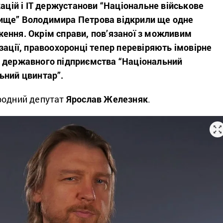
кацій і ІТ держустанови “Національне військове
ище” Володимира Петрова відкрили ще одне
ення. Окрім справи, пов’язаної з можливим
зації, правоохоронці тепер перевіряють імовірне
 державного підприємства “Національний
ьний цвинтар”.
одний депутат
Ярослав Железняк
.