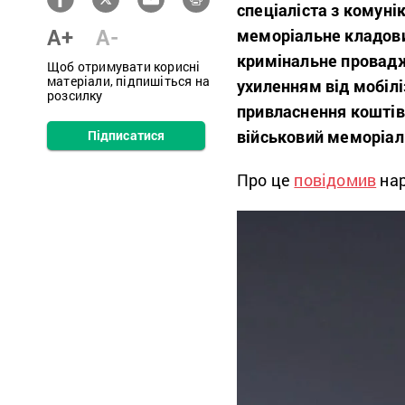
спеціаліста з комуні
A+
A-
меморіальне кладов
кримінальне провадж
Щоб отримувати корисні
матеріали, підпишіться на
ухиленням від мобілі
розсилку
привласнення коштів
військовий меморіал
Підписатися
Про це
повідомив
нар