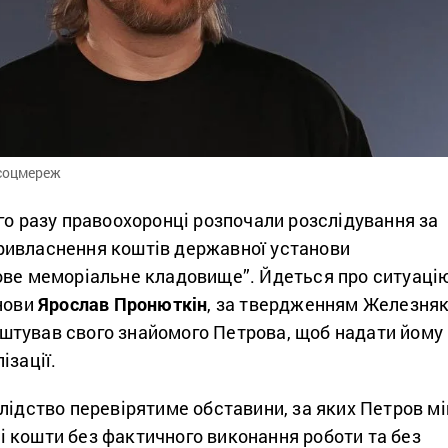
 соцмереж
го разу правоохоронці розпочали розслідування за
ивласнення коштів державної установи
ове меморіальне кладовище”. Йдеться про ситуаці
анови
Ярослав Пронюткін
, за твердженням Железняк
тував свого знайомого Петрова, щоб надати йому
ізації.
лідство перевірятиме обставини, за яких Петров мі
 кошти без фактичного виконання роботи та без