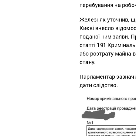
перебування на робоч
Железняк уточнив, що
Києві внесло відомос
поданої ним заяви. 
статті 191 Криміналь
або розтрату майна в
стану.
Парламентар зазначи
дати слідство.