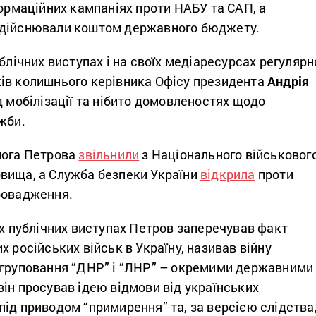
формаційних кампаніях проти НАБУ та САП, а
здійснювали коштом державного бюджету.
ублічних виступах і на своїх медіаресурсах регулярн
ів колишнього керівника Офісу президента
Андрія
д мобілізації та нібито домовленостях щодо
жби.
лога Петрова
звільнили
з Національного військовог
вища, а Служба безпеки України
відкрила
проти
ровадження.
їх публічних виступах Петров заперечував факт
х російських військ в Україну, називав війну
угруповання “ДНР” і “ЛНР” – окремими державними
ін просував ідею відмови від українських
ід приводом “примирення” та, за версією слідства