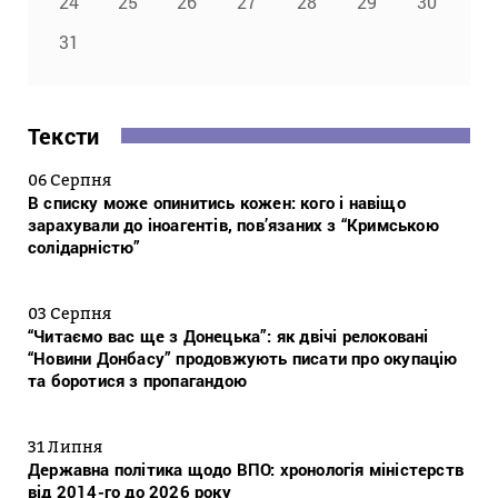
24
25
26
27
28
29
30
31
Тексти
06 Серпня
В списку може опинитись кожен: кого і навіщо
зарахували до іноагентів, пов’язаних з “Кримською
солідарністю”
03 Серпня
“Читаємо вас ще з Донецька”: як двічі релоковані
“Новини Донбасу” продовжують писати про окупацію
та боротися з пропагандою
31 Липня
Державна політика щодо ВПО: хронологія міністерств
від 2014-го до 2026 року