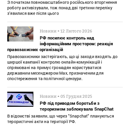
З початком повномасштабного російського вторгнення
роботу активізували, тож понад дві третини переліку
з’явилися вже після цього
-
Новини
12 Лютого 2026
РФ посилює контроль над
інформаційним простором: реакція
правозахисних організацій
Правозахисники застерігають, що ці заходи входять до
ширшої кампанії контролю онлайн-комунікацій і
спрямовані на примус громадян користуватися
державним месенджером Max, призначеним для
спостереження та політичної цензури.
-
Новини
05 Грудня 2025
РФ під приводом боротьби з
тероризмом заблокувала SnapChat
В відомстві заявили, що через "Snapchat" плануються
терористичні акти на території РФ.