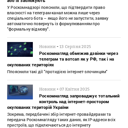
або їх заблокують
У Роскомнадзорі пояснили, що підтвердити право
власності на телеграм-канал можна лише через
спеціального бота – якщо його не запустити, заявку
автоматично повернуть із формулюванням про
"формальну відмову".
-
Новини
13 Серпня 2025
Роскомнагляд обмежив дзвінки через
телеграм та вотсап як у РФ, так і на
окупованих територіях
Ппояснили такі дії "протидією інтернет-злочинцям"
-
Новини
07 Квітня 2025
Роскомнагляд запроваджує тотальний
контроль над інтернет-простором
окупованих територій України
Зокрема, передбачені збір інтернет-провайдерами та
передача Роскомнагляду таких даних, як IP-адреси всіх
пристроїв, що підключаються до інтернету