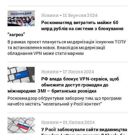
-
Новини
11 Вересня 2024
Роскомнагляд витратить майже 60
млрд рублів на системи з блокування
“загроз”
В рамках проєкт планується модернізація існуючих ТСПУ
та встановлення нових. Внаслідок модернізації
обладнання VPN може стати марним
-
Новини
17 Липня 2024
РФ влада блокує VPN-сервіси, щоб
обмежити доступ громадян до
міжнародних ЗМІ – британська розвідка
Роскомнадзор обґрунтував заборону тим, що програми
начебто містять "нелегальний у Росії контент"
-
Новини
01 Липня 2024
У Росії заблокували сайти видавництва