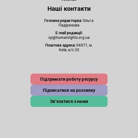
Наші контакти
Головна редакторка:
Ольга
Падірякова
E-mail редакції:
op@humanrights.org.ua
Поштова
адреса:
04071, м.
Київ, а/с 33
Підтримати роботу ресурсу
Підписатися на розсилку
Зв’язатися з нами