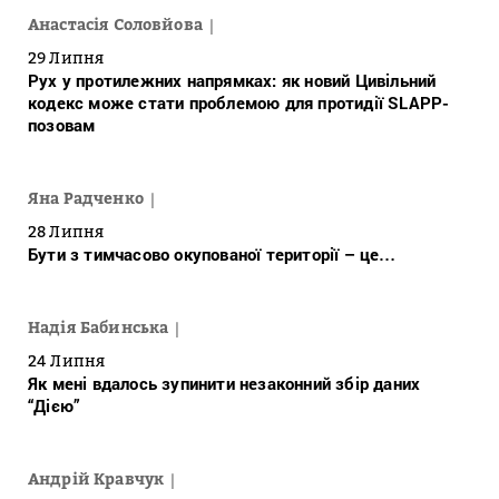
Анастасія Соловйова
29 Липня
Рух у протилежних напрямках: як новий Цивільний
кодекс може стати проблемою для протидії SLAPP-
позовам
Яна Радченко
28 Липня
Бути з тимчасово окупованої території – це…
Надія Бабинська
24 Липня
Як мені вдалось зупинити незаконний збір даних
“Дією”
Андрій Кравчук