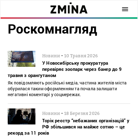
Роскомнагляд
-
Новини
10 Травня 2026
У Новосибірську прокуратура
перевіряє зоопарк через банер до 9
травня з орангутаном
Як повідомляють російські медіа, частина жителів міста
обурилася таким оформленням та почала залишати
негативні коментарі у соцмережах.
-
Новини
18 Березня 2026
Торік реєстр “небажаних організацій” у
РФ збільшився на майже сотню – це
рекорд за 11 років