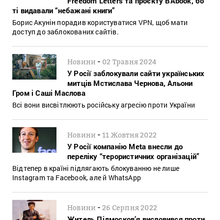
Freedom Letters та проєкту BAbook, бо
ті видавали “небажані книги”
Борис Акунін порадив користуватися VPN, щоб мати
доступ до заблокованих сайтів.
-
Новини
02 Травня 2024
У Росії заблокували сайти українських
митців Мстислава Чернова, Альони
Гром і Саші Маслова
Всі вони висвітлюють російську агресію проти України
-
Новини
11 Жовтня 2022
У Росії компанію Meta внесли до
переліку “терористичних організацій”
Відтепер в країні підлягають блокуванню не лише
Instagram та Facebook, але й WhatsApp
-
Новини
26 Серпня 2022
Житель Підмосков’я висловився проти