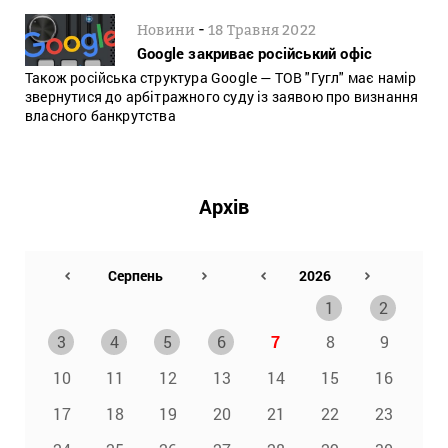
-
Новини
18 Травня 2022
Google закриває російський офіс
Також російська структура Google — ТОВ "Гугл" має намір
звернутися до арбітражного суду із заявою про визнання
власного банкрутства
Архів
1
2
3
4
5
6
7
8
9
10
11
12
13
14
15
16
17
18
19
20
21
22
23