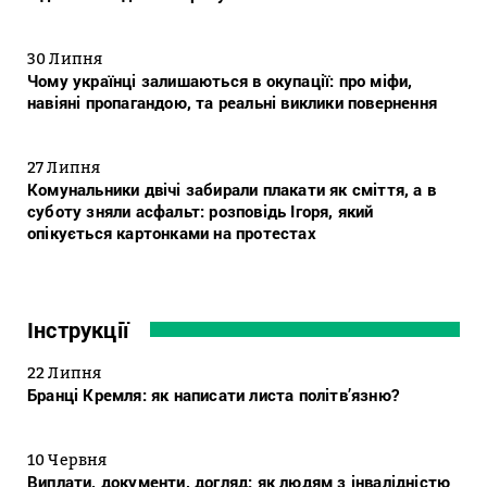
30 Липня
Чому українці залишаються в окупації: про міфи,
навіяні пропагандою, та реальні виклики повернення
27 Липня
Комунальники двічі забирали плакати як сміття, а в
суботу зняли асфальт: розповідь Ігоря, який
опікується картонками на протестах
Інструкції
22 Липня
Бранці Кремля: як написати листа політв’язню?
10 Червня
Виплати, документи, догляд: як людям з інвалідністю