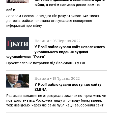
війни, а потім написав донос сам на
себе
Загалом Роскомнагляд за пів року отримав 145 тисяч
доносів, майже половина стосувалася поширення
інформації про війну
-
Новини
05 Червня 2022
У Росії заблокували сайт незалежного
українського видання судової
журналістики “Ґрати”
Проєкт вперше потрапив під блокування у РФ
-
Новини
19 Травня 2022
У Росії заблокували доступ до сайту
ZMINA
Редакція видання не отримувала жодних попереджень чи
повідомлень від Роскомнагляду з приводу блокування,
тож невідомо, через які саме публікації заборонили сайт.