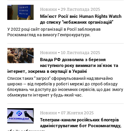
-
Новини
29 Листопада 2025
Мін’юст Росії вніс Human Rights Watch
до списку “небажаних організацій”
У 2022 році сайт організації в Росії заблокував
Роскомнагляд на вимогу Генпрокуратури.
-
Новини
10 Листопада 2025
Влада РФ дозволила з березня
наступного року вимикати зв’язок та
інтернет, зокрема в окупації в Україні
Список таких "загроз" сформульований надзвичайно
широко — від перебоїв у роботі мережі до спроб обходу
блокувань чи доступу до іноземних сервісів, що дає змогу
обмежувати інтернет у будь-який час.
-
Новини
07 Жовтня 2025
Телеграм-канали російських блогерів
адмініструватиме бот Роскомнагляду,