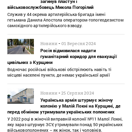
загинув пластун і
військовослужбовець Микола Погорілий
Служив у 44 окрема артилерійська бригада імені
гетьмана Данила Апостола оператором-топогеодезистом
самохідного артилерійського взводу.
-
Новини
01 Вересня 2024
Росія відмовилася надати
гуманітарний коридор для евакуації
цивільних з Курщини
Водночас російські військові обстрілюють навіть ті
місцеві населені пункти, де немає української армії
-
Новини
25 Серпня 2024
Українська армія штурмує жіночу
колонію у Малій Локні на Курщині, де
перед обміном утримували українських полонених
У 2022 році в жіночій виправній колонії №11 Малої Локні,
яку зараз штурмує ЗСУ, утримували понад 50 українських
військовополонених – як жінок, так і чоловіків.