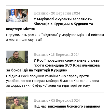
-
Новини
20 Вересня 2024
У Маріуполі окупанти заселяють
біженців з Курщини в будинки та
квартири містян
Нерухомість росіяни "віджали" у маріупольців, які виїхали
з міста після окупації
-
Новини
13 Вересня 2024
У Росії порушили кримінальну справу
проти командира ЗСУ Красильникова
за бойові дії на території Курщини
Слідком Росії порушив кримінальну справу проти
українськогого генерал-майора Дмитра Красильникова
за формування буферної зони на території регіону.
-
Новини
05 Вересня 2024
Під час виконання бойового завдання