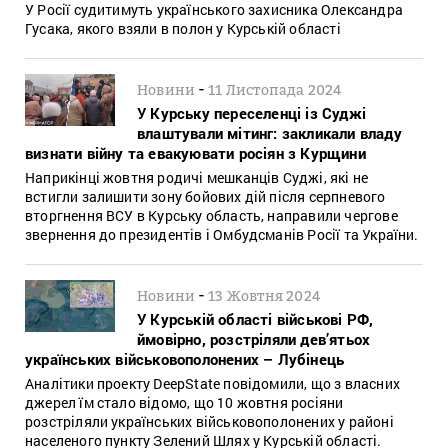
У Росії судитимуть українського захисника Олександра
Гусака, якого взяли в полон у Курській області
-
Новини
11 Листопада 2024
У Курську переселенці із Суджі
влаштували мітинг: закликали владу
визнати війну та евакуювати росіян з Курщини
Наприкінці жовтня родичі мешканців Суджі, які не
встигли залишити зону бойових дій після серпневого
вторгнення ВСУ в Курську область, направили чергове
звернення до президентів і Омбудсманів Росії та України.
-
Новини
13 Жовтня 2024
У Курській області військові РФ,
ймовірно, розстріляли дев’ятьох
українських військовополонених – Лубінець
Аналітики проекту DeepState повідомили, що з власних
джерел їм стало відомо, що 10 жовтня росіяни
розстріляли українських військовополонених у районі
населеного пункту Зелений Шлях у Курській області.