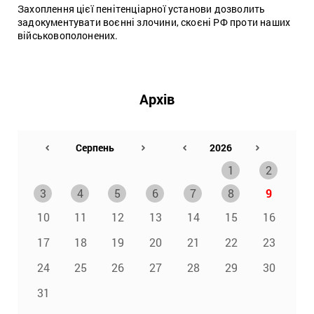
Захоплення цієї пенітенціарної установи дозволить
задокументувати воєнні злочини, скоєні РФ проти наших
військовополонених.
Архів
1
2
3
4
5
6
7
8
9
10
11
12
13
14
15
16
17
18
19
20
21
22
23
24
25
26
27
28
29
30
31