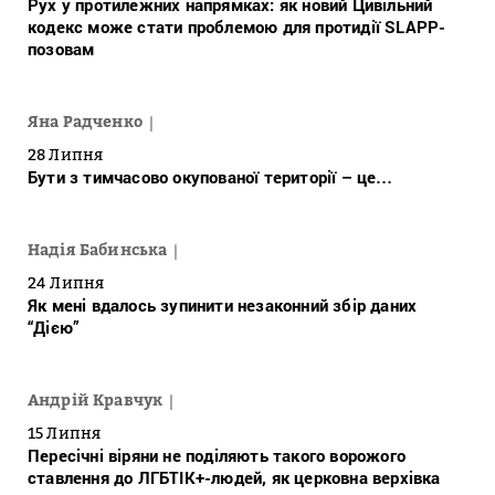
Рух у протилежних напрямках: як новий Цивільний
кодекс може стати проблемою для протидії SLAPP-
позовам
Яна Радченко
28 Липня
Бути з тимчасово окупованої території – це…
Надія Бабинська
24 Липня
Як мені вдалось зупинити незаконний збір даних
“Дією”
Андрій Кравчук
15 Липня
Пересічні віряни не поділяють такого ворожого
ставлення до ЛГБТІК+-людей, як церковна верхівка