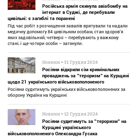
Російська армія скинула авіабомбу на
інтернат в Суджі, де перебували
цивільні: є загиблі та поранені
Під час робіт з розчищення завалів врятували та надали
медичну допомогу 84 цивільним особам, стан здоров'я
яких задовільний, четверо – перебувають у важкому
стані, і ще чотири особи – загинули.
-
Новини
31 Грудня 2024
Росіяни відкрили сім кримінальних
проваджень за ʺтероризмʺ на Курщині
щодо 21 українського військовополоненого
Росіяни судитимуть українських військовополонених за
оборону України на Курщині
-
Новини
12 Грудня 2024
Росіяни судитимуть за ʺтероризмʺ на
Курщині українського
військовополоненого Олександра Гусака