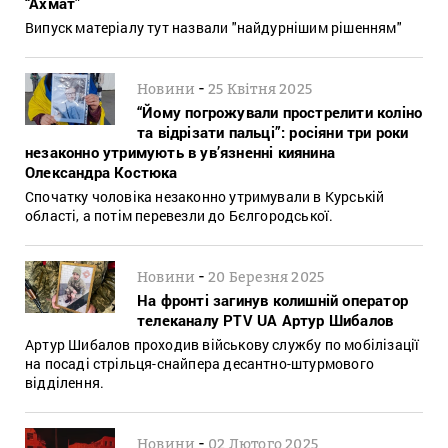
“Ахмат”
Випуск матеріалу тут назвали "найдурнішим рішенням"
-
Новини
25 Квітня 2025
“Йому погрожували прострелити коліно
та відрізати пальці”: росіяни три роки
незаконно утримують в ув’язненні киянина
Олександра Костюка
Спочатку чоловіка незаконно утримували в Курській
області, а потім перевезли до Бєлгородської.
-
Новини
20 Березня 2025
На фронті загинув колишній оператор
телеканалу PTV UA Артур Шибалов
Артур Шибалов проходив військову службу по мобілізації
на посаді стрільця-снайпера десантно-штурмового
відділення.
-
Новини
02 Лютого 2025