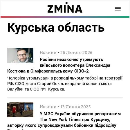
Курська область
-
Новини
26 Лютого 2026
Росіяни незаконно утримують
київського волонтера Олександра
Костюка в Сімферопольському СІЗО-2
Чоловіка утримували в розподільчому таборі на території
РФ, СІЗО міста Старий Оскіл, виправній колонії міста
Валуйки та СІЗО №1 Курська.
-
Новини
13 Липня 2025
У МЗС України обурилися репортажем
The New York Times про Курщину,
авторку якого супроводжували бойовики підрозділу