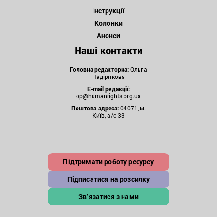
Інструкції
Колонки
Анонси
Наші контакти
Головна редакторка:
Ольга
Падірякова
E-mail редакції:
op@humanrights.org.ua
Поштова
адреса:
04071, м.
Київ, а/с 33
Підтримати роботу ресурсу
Підписатися на розсилку
Зв’язатися з нами