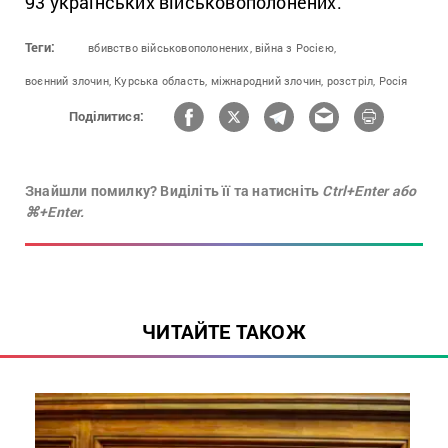
93 українських військовополонених.
Теги:
вбивство військовополонених,
війна з Росією,
воєнний злочин,
Курська область,
міжнародний злочин,
розстріл,
Росія
Поділитися:
Знайшли помилку? Виділіть її та натисніть
Ctrl+Enter або
⌘+Enter.
ЧИТАЙТЕ ТАКОЖ