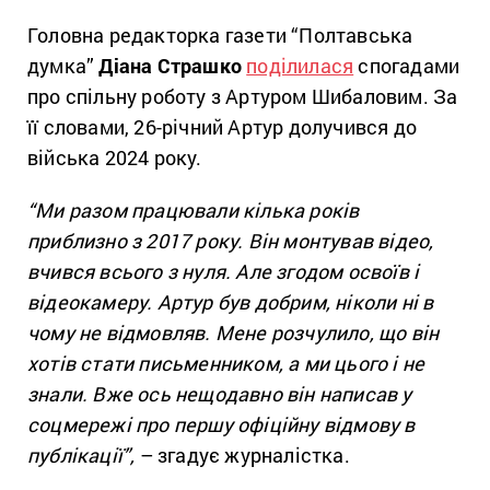
Головна редакторка газети “Полтавська
думка”
Діана Страшко
поділилася
спогадами
про спільну роботу з Артуром Шибаловим. За
її словами, 26-річний Артур долучився до
війська 2024 року.
“Ми разом працювали кілька років
приблизно з 2017 року. Він монтував відео,
вчився всього з нуля. Але згодом освоїв і
відеокамеру. Артур був добрим, ніколи ні в
чому не відмовляв. Мене розчулило, що він
хотів стати письменником, а ми цього і не
знали. Вже ось нещодавно він написав у
соцмережі про першу офіційну відмову в
публікації”,
– згадує журналістка.