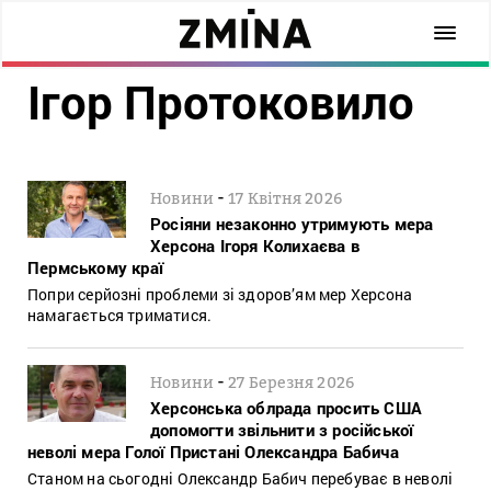
Ігор Протоковило
-
Новини
17 Квітня 2026
Росіяни незаконно утримують мера
Херсона Ігоря Колихаєва в
Пермському краї
Попри серйозні проблеми зі здоров’ям мер Херсона
намагається триматися.
-
Новини
27 Березня 2026
Херсонська облрада просить США
допомогти звільнити з російської
неволі мера Голої Пристані Олександра Бабича
Станом на сьогодні Олександр Бабич перебуває в неволі