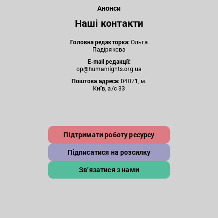
Анонси
Наші контакти
Головна редакторка:
Ольга
Падірякова
E-mail редакції:
op@humanrights.org.ua
Поштова
адреса:
04071, м.
Київ, а/с 33
Підтримати роботу ресурсу
Підписатися на розсилку
Зв’язатися з нами