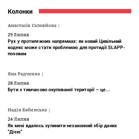
Колонки
Анастасія Соловйова
29 Липня
Рух у протилежних напрямках: як новий Цивільний
кодекс може стати проблемою для протидії SLAPP-
позовам
Яна Радченко
28 Липня
Бути з тимчасово окупованої території – це…
Надія Бабинська
24 Липня
Як мені вдалось зупинити незаконний збір даних
“Дією”