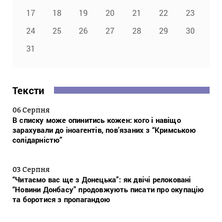
17
18
19
20
21
22
23
24
25
26
27
28
29
30
31
Тексти
06 Серпня
В списку може опинитись кожен: кого і навіщо
зарахували до іноагентів, пов’язаних з “Кримською
солідарністю”
03 Серпня
“Читаємо вас ще з Донецька”: як двічі релоковані
“Новини Донбасу” продовжують писати про окупацію
та боротися з пропагандою