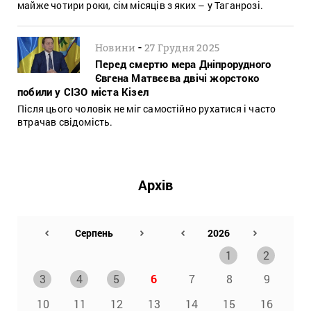
майже чотири роки, сім місяців з яких – у Таганрозі.
-
Новини
27 Грудня 2025
Перед смертю мера Дніпрорудного
Євгена Матвєєва двічі жорстоко
побили у СІЗО міста Кізел
Після цього чоловік не міг самостійно рухатися і часто
втрачав свідомість.
Архів
1
2
3
4
5
6
7
8
9
10
11
12
13
14
15
16