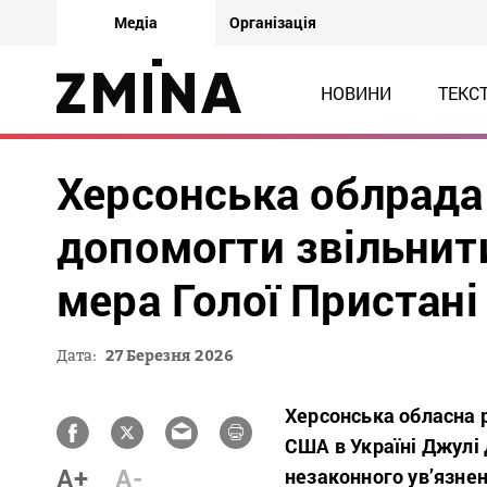
Медіа
Організація
НОВИНИ
ТЕКС
Херсонська облрад
допомогти звільнити
мера Голої Пристан
Дата:
27 Березня 2026
Херсонська обласна р
США в Україні Джулі 
A+
A-
незаконного
ув’язне