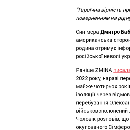
“Героїчна вірність п
поверненням на рідн
Син мера
Дмитро Ба
американська сторон
родина отримує інфор
російської неволі укр
Раніше ZMINA
писал
2022 року, наразі пе
майже чотирьох років
ізоляції через відмо
перебування Олексан
військовополонений Л
Чоловік розповів, що
окупованого Сімфероп