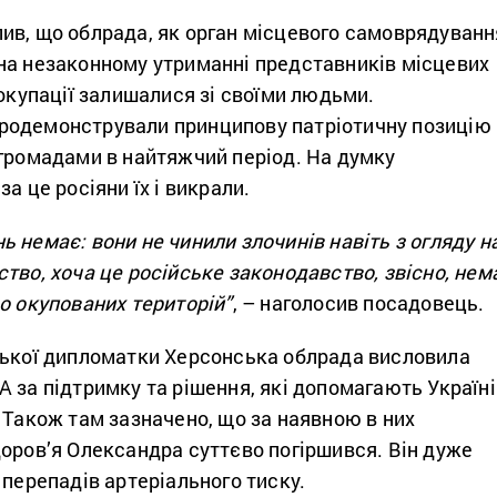
ив, що облрада, як орган місцевого самоврядуванн
на незаконному утриманні представників місцевих
 окупації залишалися зі своїми людьми.
одемонстрували принципову патріотичну позицію 
 громадами в найтяжчий період. На думку
а це росіяни їх і викрали.
 немає: вони не чинили злочинів навіть з огляду н
тво, хоча це російське законодавство, звісно, нем
о окупованих територій”
, – наголосив посадовець.
ської дипломатки Херсонська облрада висловила
 за підтримку та рішення, які допомагають Україні
 Також там зазначено, що за наявною в них
оров’я Олександра суттєво погіршився. Він дуже
 перепадів артеріального тиску.