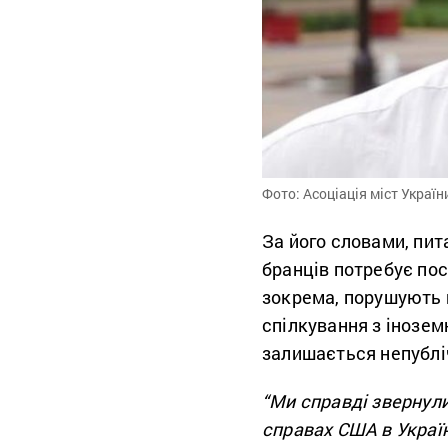
Фото: Асоціація міст Україн
За його словами, пит
бранців потребує пос
зокрема, порушують 
спілкування з інозем
залишається непублі
“Ми справді звернули
справах США в Україн