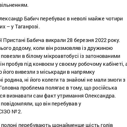
вільненням.
Олександр Бабич перебуває в неволі майже чотири
их – у Таганрозі.
ї Пристані Бабича викрали 28 березня 2022 року.
ього додому, коли він розмовляв із дружиною
повезли в білому мікроавтобусі із затонованими
він пробув під конвоєм у своєму робочому кабінеті, 
о його вивезли з міськради в напрямку
ні родина, ні його колеги та знайомі не мали змоги з
Головна проблема полягає в тому, що російська
ся визнавати сам факт утримання Олександра.
повідомляли, що він перебував у
СІЗО №
2.
у полоні перебувають щонайменше шість голів