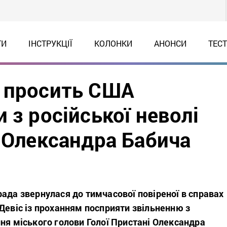
ТИ
ІНСТРУКЦІЇ
КОЛОНКИ
АНОНСИ
ТЕС
а просить США
 з російської неволі
і Олександра Бабича
ада звернулася до тимчасової повіреної в справах
Девіс із проханням посприяти звільненню з
ння м
іського голови Голої Пристані Олександра