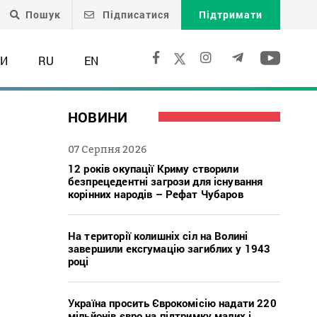
Пошук
Підписатися
Підтримати
ТИ
RU
EN
НОВИНИ
07 Серпня 2026
12 років окупації Криму створили
безпрецедентні загрози для існування
корінних народів – Рефат Чубаров
На території колишніх сіл на Волині
завершили ексгумацію загиблих у 1943
році
Україна просить Єврокомісію надати 220
мільйонів євро на підтримку малих і