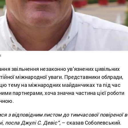
и
ання звільнення незаконно ув’язнених цивільних
тійної міжнародної уваги. Представники облради,
цю тему на міжнародних майданчиках та під час
ними партнерами, хоча значна частина цієї роботи
чною.
ся з відповідним листом до тимчасової повіреної в
і, посла Джулі С. Девіс
“,
– сказав Соболевський.