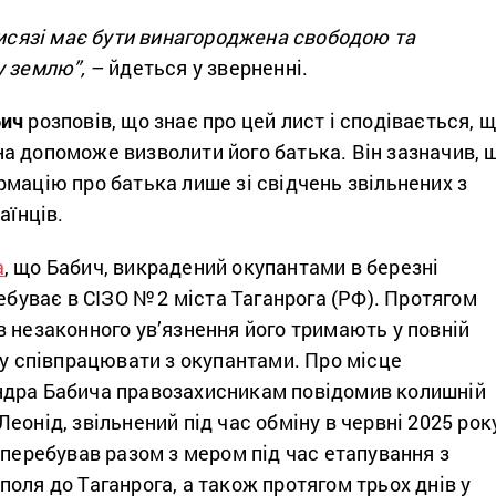
рисязі має бути винагороджена свободою та
у землю”,
– йдеться у зверненні.
бич
розповів, що знає про цей лист і сподівається, 
а допоможе визволити його батька. Він зазначив, 
мацію про батька лише зі свідчень звільнених з
аїнців.
а
, що Бабич, викрадений окупантами в березні
ребуває в СІЗО № 2 міста Таганрога (РФ). Протягом
 незаконного ув’язнення його тримають у повній
ву співпрацювати з окупантами. Про місце
дра Бабича правозахисникам повідомив колишній
еонід, звільнений під час обміну в червні 2025 рок
 перебував разом з мером під час етапування з
оля до Таганрога, а також протягом трьох днів у