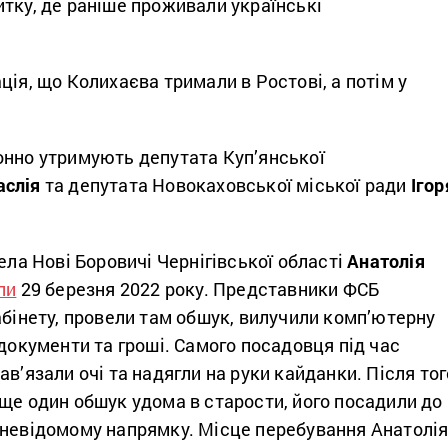
тку, де раніше проживали українські
ція, що Колихаєва тримали в Ростові, а потім у
онно утримують депутата Куп’янської
аслія
та депутата Новокаховської міської ради
Ігор
села Нові Боровичі Чернігівської області
Анатолія
ли
29 березня 2022 року. Представники ФСБ
абінету, провели там обшук, вилучили комп’ютерну
 документи та гроші. Самого посадовця під час
ав’язали очі та надягли на руки кайданки. Після тог
ще один обшук удома в старости, його посадили до
 невідомому напрямку. Місце перебування Анатолі