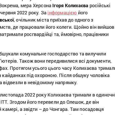
 Зокрема, мера Херсона
Ігоря Колихаєва
російські
червня 2022 року. За
інформацією
його
вської
, очільник міста приїхав до одного з
мств, де працювали його колеги. Щойно він вийшов
затримали росгвардійці та, ймовірно, працівники
 обшукали комунальне господарство та вилучили
’ютерів. Також вони передивилися всі документи,
йфах. Протягом усього цього часу Колихаєва тримал
в кайданках під охороною. Після обшуку чоловіка
а відвезли в невідомому напрямку.
 листопада 2022 року Колихаєва тримали в одиночн
ІТТ. Згодом його перевели до Олешок, де він
й камері, а звідти – до Чонгара. Там посадовця