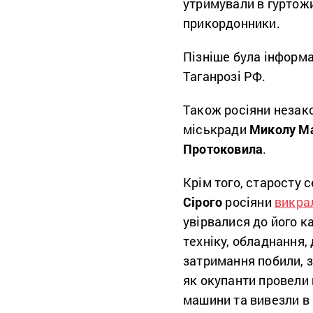
утримували в гуртожи
прикордонники.
Пізніше була інформа
Таганрозі РФ.
Також росіяни незак
міськради
Миколу М
Протоковила
.
Крім того, старосту 
Сірого
росіяни
викра
увірвалися до його к
техніку, обладнання,
затримання побили, з
як окупанти провели 
машини та вивезли в