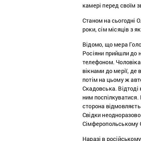
камері перед своїм з
Станом на сьогодні 
роки, сім місяців з як
Відомо, що мера Голо
Росіяни прийшли до н
телефоном. Чоловіка 
вікнами до мерії, де 
потім на цьому ж авт
Скадовська
.
Відтоді 
ним поспілкуватися. 
сторона відмовляєть
Свідки неодноразово 
Сімферопольському 
Наразі в російськом