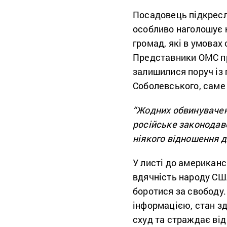
Посадовець підкресл
особливо наголошує 
громад, які в умовах
Представники ОМС пр
залишилися поруч із
Соболевського, саме з
“Жодних обвинувачень
російське законодавс
ніякого відношення д
У листі до американ
вдячність народу США
боротися за свободу.
інформацією, стан зд
схуд та страждає від