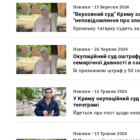
-
Новини
15 Вересня 2024
“Верховний суд” Криму з
“неповідомлення про зл
Кримську татарку судять за
-
Новини
26 Червня 2024
Окупаційний суд оштрафу
семирічної давності в с
Їй призначили штраф у 50 ти
-
Новини
16 Травня 2024
У Криму окупаційний суд
телеграмі
Йдеться про пост щодо неза
-
Новини
13 Травня 2024