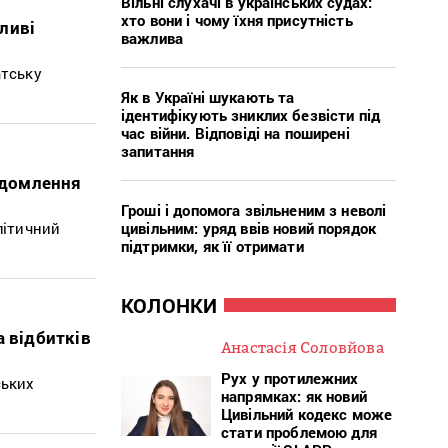
Вільні слухачі в українських судах:
хто вони і чому їхня присутність
ливі
важлива
атську
Як в Україні шукають та
ідентифікують зниклих безвісти під
час війни. Відповіді на поширені
запитання
ідомлення
Гроші і допомога звільненим з неволі
цивільним: уряд ввів новий порядок
літичний
підтримки, як її отримати
КОЛОНКИ
а відбитків
Анастасія Соловйова
Рух у протилежних
ських
напрямках: як новий
Цивільний кодекс може
стати проблемою для