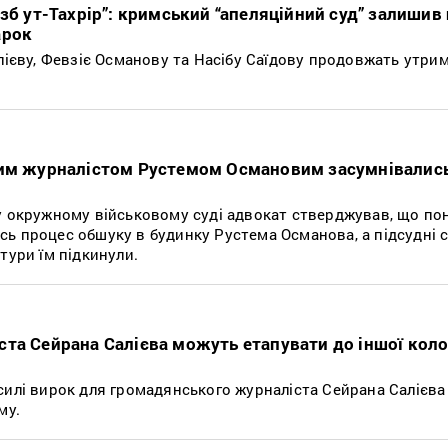
зб ут-Тахрір”: кримський “апеляційний суд” залишив
арок
лієву, Февзіє Османову та Насібу Саїдову продовжать утри
ким журналістом Рустемом Османовим засумнівались
у окружному військовому суді адвокат стверджував, що пон
ь процес обшуку в будинку Рустема Османова, а підсудні 
тури їм підкинули.
та Сейрана Салієва можуть етапувати до іншої коло
илі вирок для громадянського журналіста Сейрана Салієва 
му.