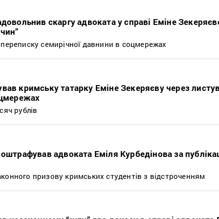
адовольнив скаргу адвоката у справі Еміне Зекеряєв
очин”
 переписку семирічної давнини в соцмережах
вав кримську татарку Еміне Зекеряєву через листу
оцмережах
сяч рублів
 оштрафував адвоката Еміля Курбедінова за публіка
конного призову кримських студентів з відстроченням