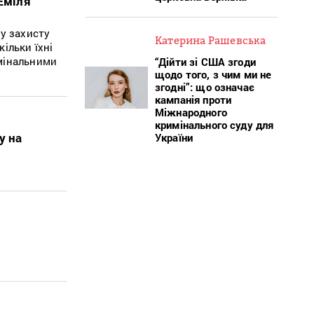
Еміля
у захисту
Катерина Рашевська
кільки їхні
мінальними
“Дійти зі США згоди
щодо того, з чим ми не
згодні”: що означає
кампанія проти
Міжнародного
кримінального суду для
у на
України