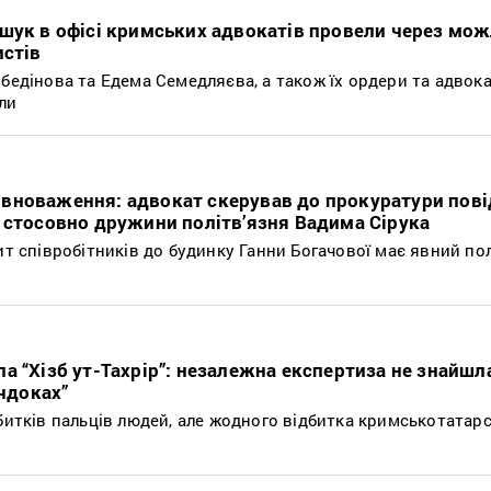
шук в офісі кримських адвокатів провели через мож
истів
бедінова та Едема Семедляєва, а також їх ордери та адвок
ли
вноваження: адвокат скерував до прокуратури пов
 стосовно дружини політв’язня Вадима Сірука
ит співробітників до будинку Ганни Богачової має явний по
а “Хізб ут-Тахрір”: незалежна експертиза не знайшл
ечдоках”
битків пальців людей, але жодного відбитка кримськотатар