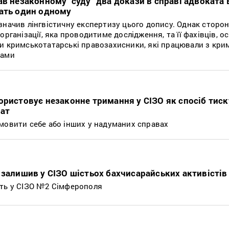
ав незаконному “суду” два докази в справі адвоката 
чать один одному
значив лінгвістичну експертизу цього допису. Однак сторон
рганізації, яка проводитиме дослідження, та її фахівців, ос
и кримськотатарські правозахисники, які працювали з кри
вами
ористовує незаконне тримання у СІЗО як спосіб тиск
кат
мовити себе або інших у надуманих справах
 залишив у СІЗО шістьох бахчисарайських активістів
ють у СІЗО №2 Сімферополя