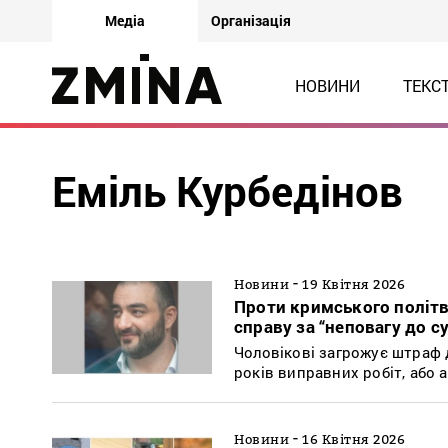
Медіа
Організація
НОВИНИ
ТЕКС
Еміль Курбедінов
-
Новини
19 Квітня 2026
Проти кримського політв
справу за “неповагу до с
Чоловікові загрожує штраф д
років виправних робіт, або 
-
Новини
16 Квітня 2026