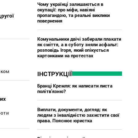
Чому українці залишаються в
окупації: про міфи, навіяні
пропагандою, та реальні виклики
другої
повернення
Комунальники двічі забирали плакати
як сміття, а в суботу зняли асфальт:
розповідь Ігоря, який опікується
картонками на протестах
–
ском
ІНСТРУКЦІЇ
Бранці Кремля: як написати листа
політв’язню?
ких
Виплати, документи, догляд: як
роти
людям з інвалідністю захистити свої
права. Пояснює юристка