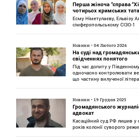
Перша жіноча “справа “Хі
чотирьох кримських тат
Есму Німетулаєву, Ельвізу А
сімферопольському СІЗО-1
-
Новини
04 Лютого 2026
На суді над громадянсь
свідченнях понятого
Під час допиту у Південном
одночасно контролювати вес
що частину вилученої літера
-
Новини
19 Грудня 2025
Громадянського журналіс
адвокат
Касаційний суд РФ лишив у с
років колонії суворого режи