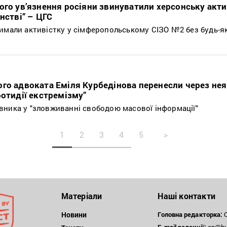
ого ув’язнення росіяни звинуватили херсонську акти
нстві” – ЦГС
имали активістку у сімферопольському СІЗО №2 без будь-я
го адвоката Еміля Курбедінова перенесли через не
ротидії екстремізму”
ника у "зловживанні свободою масової інформації"
1
2
3
4
5
>
Матеріали
Наші контакти
Новини
Головна редакторка:
О