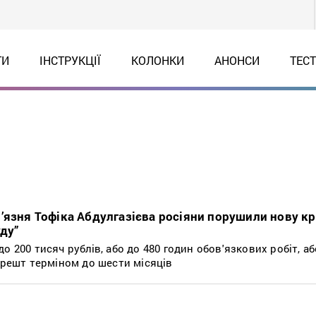
ТИ
ІНСТРУКЦІЇ
КОЛОНКИ
АНОНСИ
ТЕС
’язня Тофіка Абдулгазієва росіяни порушили нову к
уду”
о 200 тисяч рублів, або до 480 годин обов'язкових робіт, а
арешт терміном до шести місяців