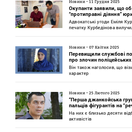
-
Новини
11 Грудня 2025
Окупанти заявили, що об
“протиправні діяння” юр
Адвокатські угоди Еміля Кур
печатку Курбедінова вилучи
-
Новини
07 Квітня 2025
Перевищили службові по
про злочин поліцейських
Він також наголосив, що віз
характер
-
Новини
25 Лютого 2025
“Перша джанкойська груп
пальців фігурантів на “р
На них є близько десяти від
активістів