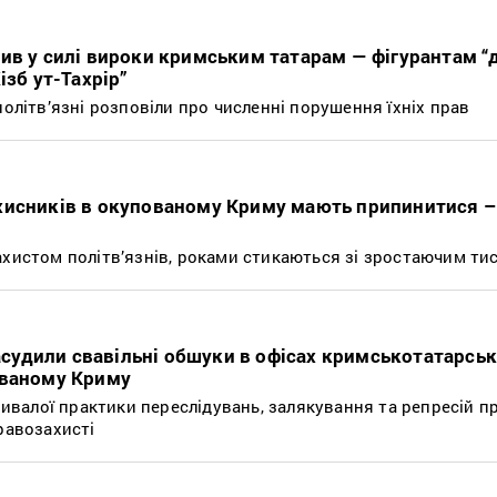
ив у силі вироки кримським татарам — фігурантам “
ізб ут-Тахрір”
політв’язні розповіли про численні порушення їхніх прав
хисників в окупованому Криму мають припинитися 
ахистом політв’язнів, роками стикаються зі зростаючим ти
засудили свавільні обшуки в офісах кримськотатарсь
ованому Криму
тривалої практики переслідувань, залякування та репресій п
равозахисті