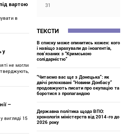
 під вартою
31
мувати в
ТЕКСТИ
В списку може опинитись кожен: кого
і навіщо зарахували до іноагентів,
 у
пов’язаних з “Кримською
солідарністю”
яті не могли
стверджують,
“Читаємо вас ще з Донецька”: як
двічі релоковані “Новини Донбасу”
продовжують писати про окупацію та
боротися з пропагандою
нії –
Державна політика щодо ВПО:
хронологія міністерств від 2014-го до
у вигляді 15
2026 року