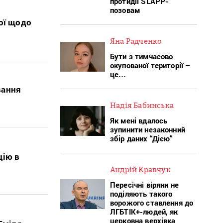
протидії SLAPP-
позовам
ої щодо
Яна Радченко
Бути з тимчасово
окупованої території –
це…
вання
Надія Бабинська
Як мені вдалось
зупинити незаконний
збір даних “Дією”
цію в
Андрій Кравчук
Пересічні віряни не
поділяють такого
ворожого ставлення до
ЛГБТІК+-людей, як
церковна верхівка