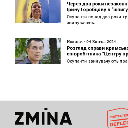
Через два роки незаконн
Ірину Горобцову в “шпигу
Окупанти понад два роки тр
звинувачень.
-
Новини
04 Квітня 2024
Розгляд справи кримсько
співробітника “Центру п
Окупанти звинувачують прав