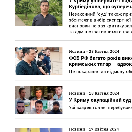
У Криму університет над
Курбедінова, що супере
Незаконний "суд" також при
збентежив вибір експертної о
висновки не раз критикувал
та адміністративними спра
-
Новини
28 Квітня 2024
ФСБ РФ багато років вик
кримських татар – адво
Це покарання за відмову об
-
Новини
18 Квітня 2024
У Криму окупаційний суд
Усі заарештовані перебува
-
Новини
17 Квітня 2024