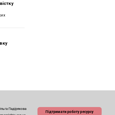
вістку
ких
явку
льга Падірякова
Підтримати роботу ресурсу