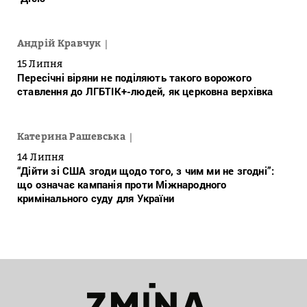
Андрій Кравчук
15 Липня
Пересічні віряни не поділяють такого ворожого
ставлення до ЛГБТІК+-людей, як церковна верхівка
Катерина Рашевська
14 Липня
“Дійти зі США згоди щодо того, з чим ми не згодні”:
що означає кампанія проти Міжнародного
кримінального суду для України