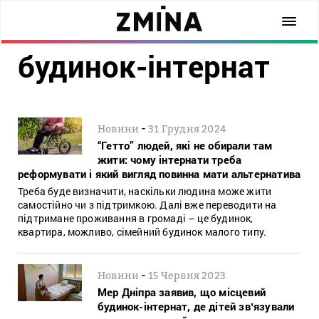
будинок-інтернат
-
Новини
31 Грудня 2024
“Гетто” людей, які не обирали там
жити: чому інтернати треба
реформувати і який вигляд повинна мати альтернатива
Треба буде визначити, наскільки людина може жити
самостійно чи з підтримкою. Далі вже переводити на
підтримане проживання в громаді – це будинок,
квартира, можливо, сімейний будинок малого типу.
-
Новини
15 Червня 2023
Мер Дніпра заявив, що місцевий
будинок-інтернат, де дітей звʼязували