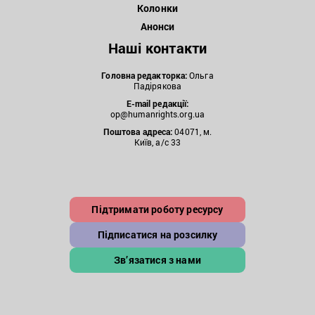
Колонки
Анонси
Наші контакти
Головна редакторка:
Ольга
Падірякова
E-mail редакції:
op@humanrights.org.ua
Поштова
адреса:
04071, м.
Київ, а/с 33
Підтримати роботу ресурсу
Підписатися на розсилку
Зв’язатися з нами