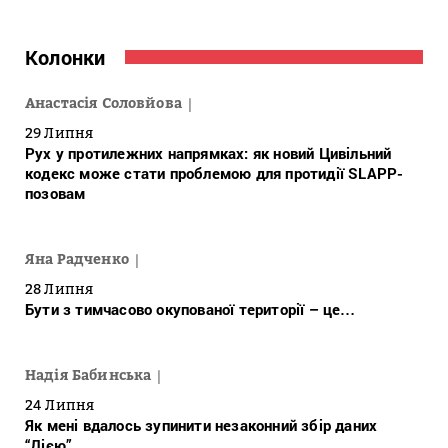
Колонки
Анастасія Соловйова
29 Липня
Рух у протилежних напрямках: як новий Цивільний
кодекс може стати проблемою для протидії SLAPP-
позовам
Яна Радченко
28 Липня
Бути з тимчасово окупованої території – це…
Надія Бабинська
24 Липня
Як мені вдалось зупинити незаконний збір даних
“Дією”