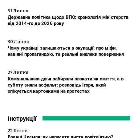
31 Липня
Державна політика щодо ВПО: хронологія міністерств
від 2014-го до 2026 року
30 Липня
Чому українці залишаються в окупації: про міфи,
навіяні пропагандою, та реальні виклики повернення
27 Липня
Комунальники двічі забирали плакати як сміття, а в
суботу зняли асфальт: розповідь Ігоря, який
опікується картонками на протестах
Інструкції
22 Липня
Бранці Кремля: як написати листа політв’язню?