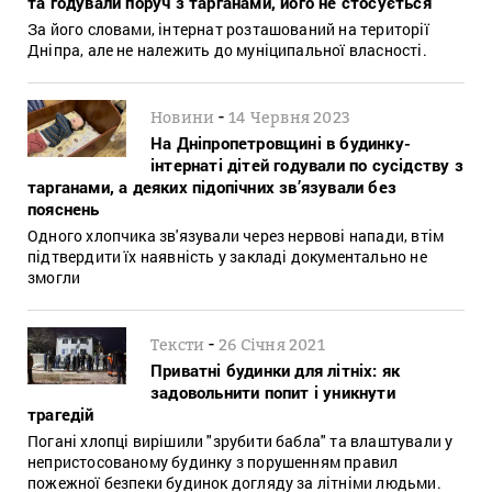
та годували поруч з тарганами, його не стосується
За його словами, інтернат розташований на території
Дніпра, але не належить до муніципальної власності.
-
Новини
14 Червня 2023
На Дніпропетровщині в будинку-
інтернаті дітей годували по сусідству з
тарганами, а деяких підопічних зв’язували без
пояснень
Одного хлопчика зв'язували через нервові напади, втім
підтвердити їх наявність у закладі документально не
змогли
-
Тексти
26 Січня 2021
Приватні будинки для літніх: як
задовольнити попит і уникнути
трагедій
Погані хлопці вирішили "зрубити бабла" та влаштували у
непристосованому будинку з порушенням правил
пожежної безпеки будинок догляду за літніми людьми.