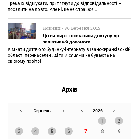
Треба їх відшукати, притягнути до відповідальності –
посадити на довго. Але ні, це не спрацює ...
-
Новини
30 Березня 2015
Дітей-сиріт позбавили доступу до
паліативної допомоги
Кімнати дитячого будинку-інтернату в Івано-Франківській
області перенаселені, діти місяцями не бувають на
свіжому повітрі
Архів
1
2
3
4
5
6
7
8
9