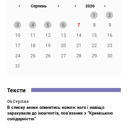
1
2
3
4
5
6
7
8
9
10
11
12
13
14
15
16
17
18
19
20
21
22
23
24
25
26
27
28
29
30
31
Тексти
06 Серпня
В списку може опинитись кожен: кого і навіщо
зарахували до іноагентів, пов’язаних з “Кримською
солідарністю”