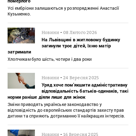
померлого
Усі ембріони залишаються у розпорядженні Анастасії
Кузьменко.
-
Новини
08 Лютого 2026
На Львівщині в житловому будинку
загинули троє дітей, їхню матір
затримали
Хлопчикам було шість, чотири і два роки
-
Новини
24 Вересня 2025
Уряд хоче пом’якшити адміністративну
відповідальність батьків-одинаків, такі
норми раніше діяли лише для жінок
Зміни приводять українське законодавство у
відповідність до європейських стандартів захисту прав
дитини та сприяють дотриманню її найкращих інтересів.
-
Новини
16 Вересня 2025