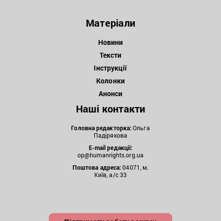
Матеріали
Новини
Тексти
Інструкції
Колонки
Анонси
Наші контакти
Головна редакторка:
Ольга
Падірякова
E-mail редакції:
op@humanrights.org.ua
Поштова
адреса:
04071, м.
Київ, а/с 33