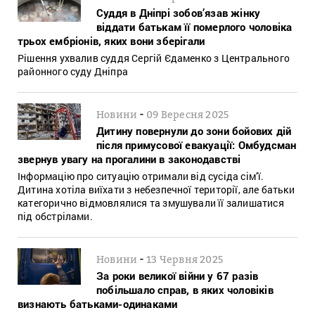
Суддя в Дніпрі зобов’язав жінку
віддати батькам її померлого чоловіка
трьох ембріонів, яких вони зберігали
Рішення ухвалив суддя Сергій Єдаменко з Центрального
районного суду Дніпра
-
Новини
09 Вересня 2025
Дитину повернули до зони бойових дій
після примусової евакуації: Омбудсман
звернув увагу на прогалини в законодавстві
Інформацію про ситуацію отримали від сусіда сім’ї.
Дитина хотіла виїхати з небезпечної території, але батьки
категорично відмовлялися та змушували її залишатися
під обстрілами.
-
Новини
13 Червня 2025
За роки великої війни у 67 разів
побільшало справ, в яких чоловіків
визнають батьками-одинаками