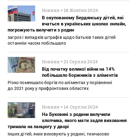
-
Новини
18 Жовтня 2024
В окупованому Бердянську дітей, які
вчаться в українських школах онлайн,
погрожують вилучити з родин
загроз і випадків штрафів щодо батьків таких дітей
останнім часом побільшало
-
Новини
21 Серпня 2024
Від початку великої війни на 14%
побільшало боржників з аліментів
Різко поменшало боргів по аліментах у порівнянні
до 2021 року у прифронтових областях
-
Новини
14 Серпня 2024
На Буковині з родини вилучили
хлопчика, якого мати задля виховання
тримала на ланцюгу у дворі
Інших дітей, яких виховують у родині, тимчасово