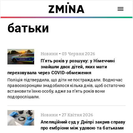
батьки
-
Новини
03 Червня 2026
П’ять років у розшуку: у Німеччині
знайшли двох дітей, яких мати
переховувала через COVID-обмеження
Поліція підтвердила, що діти не постраждали. Водночас
правоохоронцям знадобилося кілька днів, щоб остаточно
встановити їхню особу, адже за п’ять років вони
подорослішали.
-
Новини
27 Квітня 2026
Апеляційний суд у Дніпрі закрив справу
про ембріони між удовою та батьками