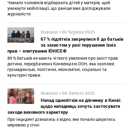
Чимало чоловіків відбирають дітей у матерів, щоб
уникнути мобілізації, що раніше вже досліджували
журналісти
-
Новини
06 Червня 2025
67 % підлітків звернулися б до батьків
за захистом у разі порушення їхніх
прав – опитування ЮНІСЕФ
89 % батьків не мають чіткого уявлення про зміст прав
дитини, передбачених Конвенцією ООН, яка охоплює
громадянські, політичні, економічні, соціальні та
культурні права.
-
Новини
04 Лютого 2025
Напад однолітків на дівчинку в Києві:
щодо нападниць хочуть застосувати
заходи виховного характеру
Про інцидент дізнались з відео, яке почало ширитись
мережею у січні