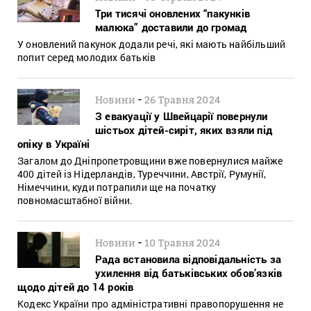
Три тисячі оновлених “пакунків
малюка” доставили до громад
У оновлений пакунок додали речі, які мають найбільший
попит серед молодих батьків
-
Новини
26 Травня 2024
З евакуації у Швейцарії повернули
шістьох дітей-сиріт, яких взяли під
опіку в Україні
Загалом до Дніпропетровщини вже повернулися майже
400 дітей із Нідерландів, Туреччини, Австрії, Румунії,
Німеччини, куди потрапили ще на початку
повномасштабної війни.
-
Новини
10 Травня 2024
Рада встановила відповідальність за
ухилення від батьківських обов’язків
щодо дітей до 14 років
Кодекс України про адміністративні правопорушення не