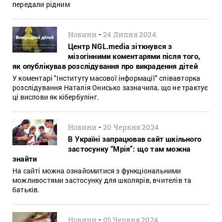
передали рідним
-
Новини
24 Липня 2024
Центр NGL.media зіткнувся з
мізогінними коментарями після того,
як опублікував розслідування про викрадення дітей
У коментарі "Інституту масової інформації" співавторка
розслідування Наталія Онисько зазначила, що не трактує
ці вислови як кібербулінг.
-
Новини
20 Червня 2024
В Україні запрацював сайт шкільного
застосунку “Мрія”: що там можна
знайти
На сайті можна ознайомитися з функціональними
можливостями застосунку для школярів, вчителів та
батьків.
-
Новини
05 Червня 2024