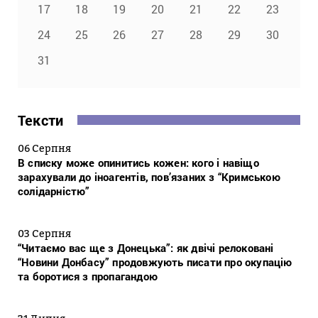
17
18
19
20
21
22
23
24
25
26
27
28
29
30
31
Тексти
06 Серпня
В списку може опинитись кожен: кого і навіщо
зарахували до іноагентів, пов’язаних з “Кримською
солідарністю”
03 Серпня
“Читаємо вас ще з Донецька”: як двічі релоковані
“Новини Донбасу” продовжують писати про окупацію
та боротися з пропагандою