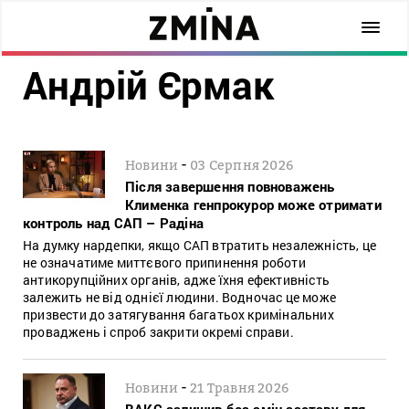
Андрій Єрмак
-
Новини
03 Серпня 2026
Після завершення повноважень
Клименка генпрокурор може отримати
контроль над САП – Радіна
На думку нардепки, якщо САП втратить незалежність, це
не означатиме миттєвого припинення роботи
антикорупційних органів, адже їхня ефективність
залежить не від однієї людини. Водночас це може
призвести до затягування багатьох кримінальних
проваджень і спроб закрити окремі справи.
-
Новини
21 Травня 2026
ВАКС залишив без змін заставу для