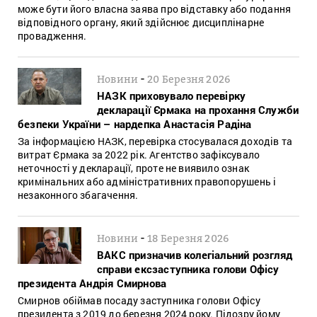
може бути його власна заява про відставку або подання
відповідного органу, який здійснює дисциплінарне
провадження.
-
Новини
20 Березня 2026
НАЗК приховувало перевірку
декларації Єрмака на прохання Служби
безпеки України – нардепка Анастасія Радіна
За інформацією НАЗК, перевірка стосувалася доходів та
витрат Єрмака за 2022 рік. Агентство зафіксувало
неточності у декларації, проте не виявило ознак
кримінальних або адміністративних правопорушень і
незаконного збагачення.
-
Новини
18 Березня 2026
ВАКС призначив колегіальний розгляд
справи ексзаступника голови Офісу
президента Андрія Смирнова
Смирнов обіймав посаду заступника голови Офісу
президента з 2019 до березня 2024 року. Підозру йому