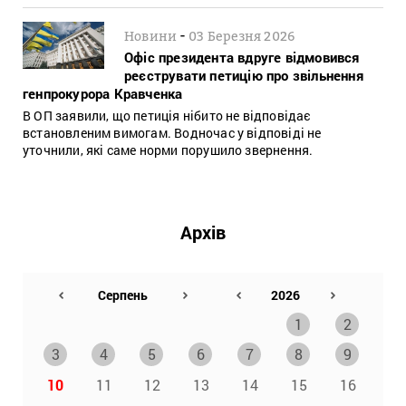
-
Новини
03 Березня 2026
Офіс президента вдруге відмовився
реєструвати петицію про звільнення
генпрокурора Кравченка
В ОП заявили, що петиція нібито не відповідає
встановленим вимогам. Водночас у відповіді не
уточнили, які саме норми порушило звернення.
Архів
1
2
3
4
5
6
7
8
9
10
11
12
13
14
15
16