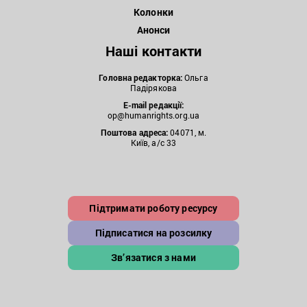
Колонки
Анонси
Наші контакти
Головна редакторка:
Ольга
Падірякова
E-mail редакції:
op@humanrights.org.ua
Поштова
адреса:
04071, м.
Київ, а/с 33
Підтримати роботу ресурсу
Підписатися на розсилку
Зв’язатися з нами