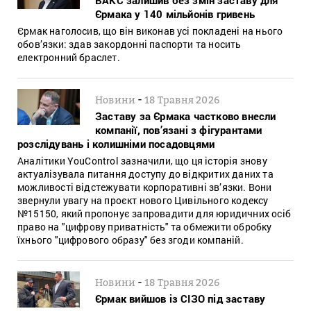
Єрмака у 140 мільйонів гривень
Єрмак наголосив, що він виконав усі покладені на нього
обов’язки: здав закордонні паспорти та носить
електронний браслет.
-
Новини
18 Травня 2026
Заставу за Єрмака частково внесли
компанії, пов’язані з фігурантами
розслідувань і колишніми посадовцями
Аналітики YouControl зазначили, що ця історія знову
актуалізувала питання доступу до відкритих даних та
можливості відстежувати корпоративні зв’язки. Вони
звернули увагу на проєкт нового Цивільного кодексу
№15150, який пропонує запровадити для юридичних осіб
право на "цифрову приватність" та обмежити обробку
їхнього "цифрового образу" без згоди компаній.
-
Новини
18 Травня 2026
Єрмак вийшов із СІЗО під заставу