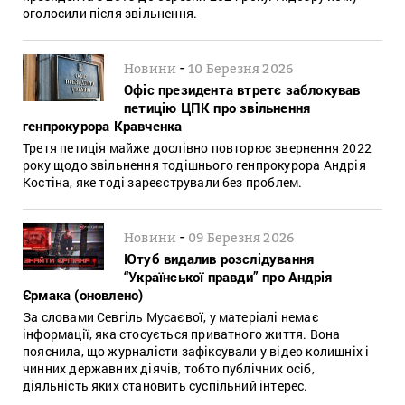
оголосили після звільнення.
-
Новини
10 Березня 2026
Офіс президента втретє заблокував
петицію ЦПК про звільнення
генпрокурора Кравченка
Третя петиція майже дослівно повторює звернення 2022
року щодо звільнення тодішнього генпрокурора Андрія
Костіна, яке тоді зареєстрували без проблем.
-
Новини
09 Березня 2026
Ютуб видалив розслідування
“Української правди” про Андрія
Єрмака (оновлено)
За словами Севгіль Мусаєвої, у матеріалі немає
інформації, яка стосується приватного життя. Вона
пояснила, що журналісти зафіксували у відео колишніх і
чинних державних діячів, тобто публічних осіб,
діяльність яких становить суспільний інтерес.