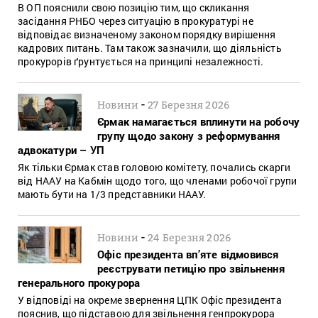
В ОП пояснили свою позицію тим, що скликання
засідання РНБО через ситуацію в прокуратурі не
відповідає визначеному законом порядку вирішення
кадрових питань. Там також зазначили, що діяльність
прокурорів ґрунтується на принципі незалежності.
-
Новини
27 Березня 2026
Єрмак намагається вплинути на робочу
групу щодо закону з реформування
адвокатури – УП
Як тільки Єрмак став головою комітету, почались скарги
від НААУ на Кабмін щодо того, що членами робочої групи
мають бути на 1/3 представники НААУ.
-
Новини
24 Березня 2026
Офіс президента вп’яте відмовився
реєструвати петицію про звільнення
генерального прокурора
У відповіді на окреме звернення ЦПК Офіс президента
пояснив, що підставою для звільнення генпрокурора