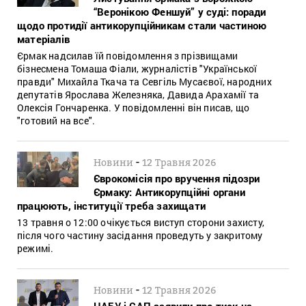
“Веронікою Феншуй” у суді: поради
щодо протидії антикорупційникам стали частиною
матеріалів
Єрмак надсилав їй повідомлення з прізвищами
бізнесмена Томаша Фіали, журналістів "Української
правди" Михайла Ткача та Севгіль Мусаєвої, народних
депутатів Ярослава Железняка, Давида Арахамії та
Олексія Гончаренка. У повідомленні він писав, що
"готовий на все".
-
Новини
12 Травня 2026
Єврокомісія про вручення підозри
Єрмаку: Антикорупційні органи
працюють, інституції треба захищати
13 травня о 12:00 очікується виступ сторони захисту,
після чого частину засідання проведуть у закритому
режимі.
-
Новини
12 Травня 2026
НАБУ і САП заявили про тиск на