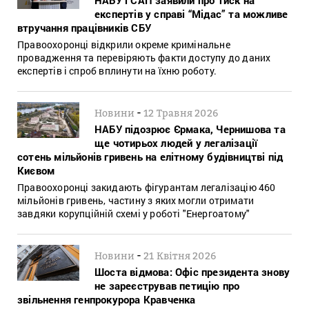
експертів у справі “Мідас” та можливе
втручання працівників СБУ
Правоохоронці відкрили окреме кримінальне
провадження та перевіряють факти доступу до даних
експертів і спроб вплинути на їхню роботу.
-
Новини
12 Травня 2026
НАБУ підозрює Єрмака, Чернишова та
ще чотирьох людей у легалізації
сотень мільйонів гривень на елітному будівництві під
Києвом
Правоохоронці закидають фігурантам легалізацію 460
мільйонів гривень, частину з яких могли отримати
завдяки корупційній схемі у роботі "Енергоатому"
-
Новини
21 Квітня 2026
Шоста відмова: Офіс президента знову
не зареєстрував петицію про
звільнення генпрокурора Кравченка