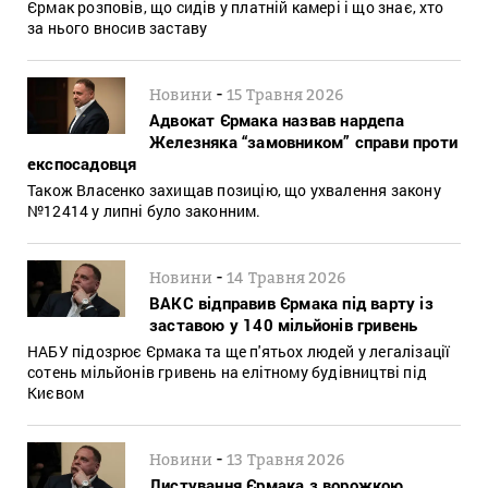
Єрмак розповів, що сидів у платній камері і що знає, хто
за нього вносив заставу
-
Новини
15 Травня 2026
Адвокат Єрмака назвав нардепа
Железняка “замовником” справи проти
експосадовця
Також Власенко захищав позицію, що ухвалення закону
№12414 у липні було законним.
-
Новини
14 Травня 2026
ВАКС відправив Єрмака під варту із
заставою у 140 мільйонів гривень
НАБУ підозрює Єрмака та ще п'ятьох людей у легалізації
сотень мільйонів гривень на елітному будівництві під
Києвом
-
Новини
13 Травня 2026
Листування Єрмака з ворожкою