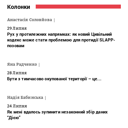
Колонки
Анастасія Соловйова
29 Липня
Рух у протилежних напрямках: як новий Цивільний
кодекс може стати проблемою для протидії SLAPP-
позовам
Яна Радченко
28 Липня
Бути з тимчасово окупованої території – це…
Надія Бабинська
24 Липня
Як мені вдалось зупинити незаконний збір даних
“Дією”